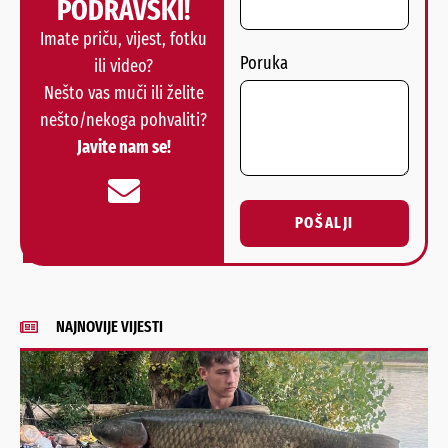
PODRAVSKI!
Imate priču, vijest, fotku
Poruka
ili video?
Nešto vas muči ili želite
nešto/nekoga pohvaliti?
Javite nam se!
POŠALJI
Alternative:
NAJNOVIJE VIJESTI