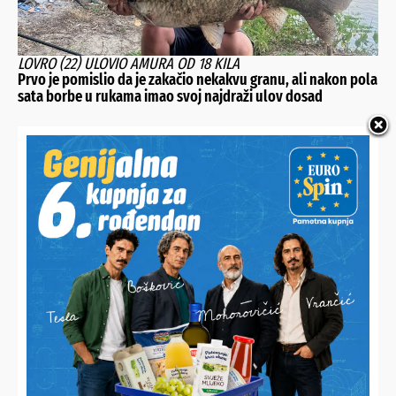
LOVRO (22) ULOVIO AMURA OD 18 KILA
Prvo je pomislio da je zakačio nekakvu granu, ali nakon pola
sata borbe u rukama imao svoj najdraži ulov dosad
GRADSKO DRUŠTVO CRVENOG KRIŽA LUDBREG
Emotivan oproštaj od gerontodomaćica: “Nisu donosile
samo kruh i lijekove, donosile su sebe”