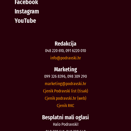
Facebook
Instagram
YouTube
Redakcija
048 220 610, 091 6220 010
@ofni
rh.iksvardop
Marketing
099 326 8396, 098 309 290
@gnitekram
rh.iksvardop
Cjenik Podravski list (tisak)
Cjenik podravski.hr (web)
Cjenik RKC
Besplatni mali oglasi
Halo Podravski!