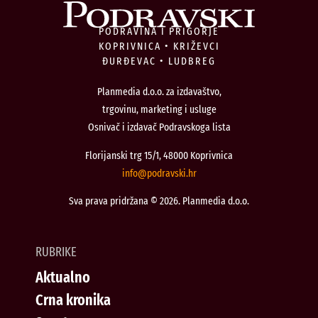
PODRAVINA I PRIGORJE
KOPRIVNICA • KRIŽEVCI
ĐURĐEVAC • LUDBREG
Planmedia d.o.o. za izdavaštvo,
trgovinu, marketing i usluge
Osnivač i izdavač Podravskoga lista
Florijanski trg 15/1, 48000 Koprivnica
@ofni
rh.iksvardop
Sva prava pridržana © 2026. Planmedia d.o.o.
RUBRIKE
Aktualno
Crna kronika