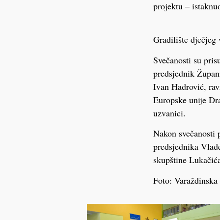
projektu – istaknu
Gradilište dječjeg 
Svečanosti su pris
predsjednik Župan
Ivan Hadrović, rav
Europske unije Dra
uzvanici.
Nakon svečanosti 
predsjednika Vlade
skupštine Lukačića
Foto: Varaždinska 