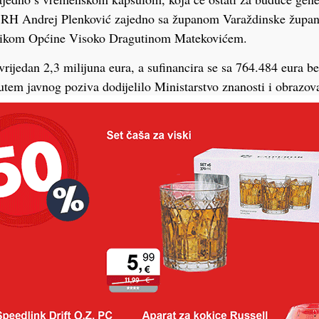
 RH Andrej Plenković zajedno sa županom Varaždinske župa
lnikom Općine Visoko Dragutinom Matekovićem.
vrijedan 2,3 milijuna eura, a sufinancira se sa 764.484 eura b
putem javnog poziva dodijelilo Ministarstvo znanosti i obrazov
oravka i otpornosti 2021. – 2026. Dječji vrtić Visoko površin
ema projektu Arisa d.o.o., a izvođač radova je Vodogradnja d.o
u javne nabave. Rok za dovršetak radova je 10 mjeseci.
vo je poseban dan, jer započinjemo s jednom od najvažnijih in
ajmlađi sugrađani sada će dobiti modernu predškolsku ustanov
ji sigurnost i podršku u odgoju djece. Novi vrtić moći će pri
 u dvije jasličke i dvije vrtićke skupine. Bit će smješten u sre
darovali Osnovna škola Visoko i Varaždinska županija, na če
nom ministarstvu i Vladi RH na potpori putem dodjele bespovr
 našega kraja, neka uvijek odjekuje dječjim smijehom i radošć
ć.