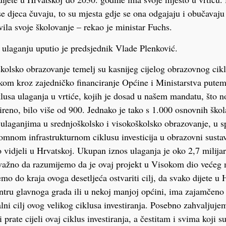
e djeca čuvaju, to su mjesta gdje se ona odgajaju i obučavaju
vila svoje školovanje – rekao je ministar Fuchs.
a ulaganju uputio je predsjednik Vlade Plenković.
kolsko obrazovanje temelj su kasnijeg cijelog obrazovnog cikl
okom kroz zajedničko financiranje Općine i Ministarstva pute
klusa ulaganja u vrtiće, kojih je dosad u našem mandatu, što 
šireno, bilo više od 900. Jednako je tako s 1.000 osnovnih škol
m ulaganjima u srednjoškolsko i visokoškolsko obrazovanje, u s
mnom infrastrukturnom ciklusu investicija u obrazovni susta
 vidjeli u Hrvatskoj. Ukupan iznos ulaganja je oko 2,7 milijar
 važno da razumijemo da je ovaj projekt u Visokom dio većeg
mo do kraja ovoga desetljeća ostvariti cilj, da svako dijete u 
entru glavnoga grada ili u nekoj manjoj općini, ima zajamčeno
nalni cilj ovog velikog ciklusa investiranja. Posebno zahvaljuj
prate cijeli ovaj ciklus investiranja, a čestitam i svima koji s