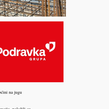
pćini na jugu
cije, položili su