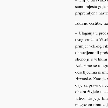
samo mjesta gdje s
pripremljena nasta
Iskrene čestitke n
– Ulaganja u predš
ovog vrtića u Vis
primjer velikog ci
obnovljeno ili pro
slično je s veliki
Nalazimo se u ogro
desetljećima nismo
Hrvatske. Zato je
daje za pravo da će
obzira živjelo u c
vrtiću. To je je fi
njegovom timu koji 