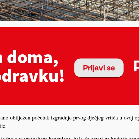
no obilježen početak izgradnje prvog dječjeg vrtića u ovoj o
je.
edno s vremenskom kapsulom, koja će ostati za buduće genera