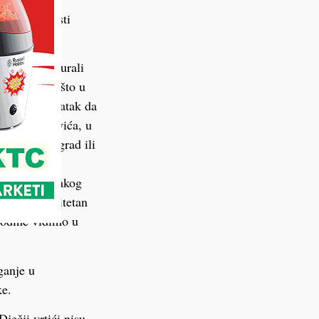
jac budućnosti
smo im osigurali
 Ponosni smo što u
e govori podatak da
e RH Plenkovića, u
osno svaki grad ili
ručju Općine
 gradova, svakog
jete za kvalitetan
godine vidimo u
ganje u
ke.
ječji vrtići nisu