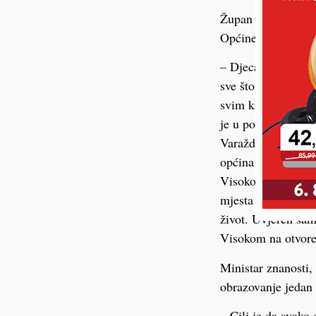
Župan Varaždinske
Općine Visoko i V
– Djeca su u našoj
sve što je potrebno
svim krajevima žup
je u posljednjih 
Varaždinskoj župan
općina će na svom 
Visoko. Danas šal
mjesta i naselja, t
život. Uvjeren sam
Visokom na otvoren
Ministar znanosti
obrazovanje jedan
– Cilj je da svako 