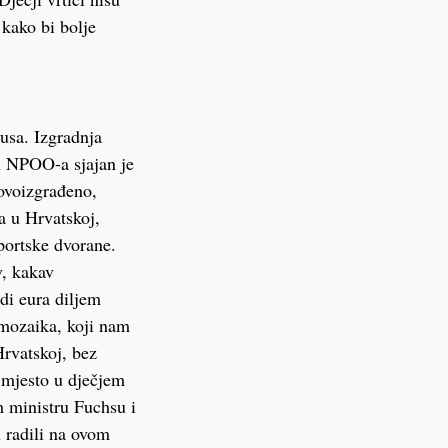
 kako bi bolje
usa. Izgradnja
m NPOO-a sjajan je
novoizgrađeno,
a u Hrvatskoj,
portske dvorane.
v, kakav
di eura diljem
 mozaika, koji nam
Hrvatskoj, bez
 mjesto u dječjem
em ministru Fuchsu i
u radili na ovom