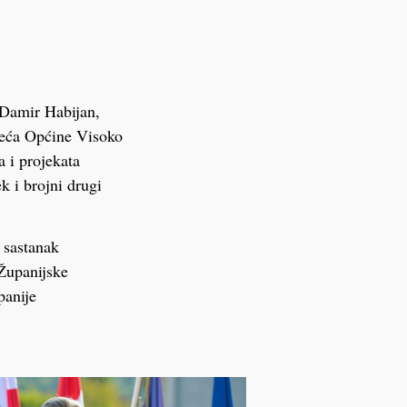
e Damir Habijan,
jeća Općine Visoko
a i projekata
k i brojni drugi
 sastanak
 Županijske
panije