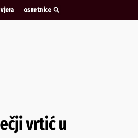
vjera
osmrtnice
čji vrtić u