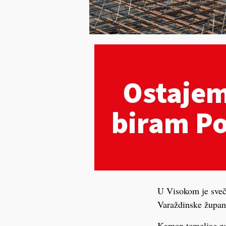
U Visokom je sveča
Varaždinske župani
Kamen temeljac zaj