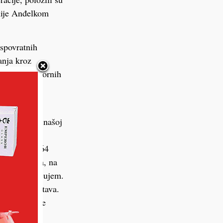
nije Anđelkom
espovratnih
anja kroz
e 945,2 četvornih
.o., tvrtka
vesticija u našoj
u u samom
miti ukupno 64
dištu naselja, na
mu im zahvaljujem.
atnih sredstava.
u! – rekao je