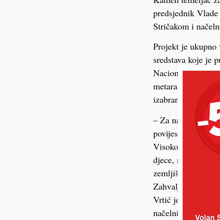
predsjednik Vlade
Stričakom i nače
Projekt je ukupno 
sredstava koje je 
Nacionalni plan op
metara gradi se pr
izabrana u postupk
– Za našu Općinu o
povijesti. Naši n
Visokom, a roditel
djece, raspoređenih
zemljištu koje su 
Zahvaljujem resor
Vrtić je budućnost
načelnik Matekovi