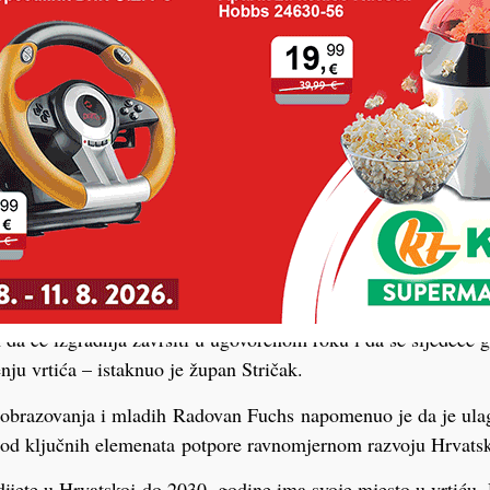
 županije Anđelko Stričak istaknuo je da je ovo kamen temel
araždinske županije.
 županiji uvijek na prvom mjestu, stvaramo i gradimo kako bi
 za siguran i sretan rast, za razvoj svih njihovih potencijala.
anije realiziramo potrebe za novim vrtićima. O tome najbolj
osam godina, za vrijeme mandata aktualnog predsjednika Vlad
iji završena ili pokrenuta izgradnja i dogradnja 30 vrtića, odn
području imati vrtić. Među njima je i ovaj, prvi vrtić na pod
jemo poruku da čvrsto podržavamo razvoj svih naših općina i
e činimo sve što je u našoj moći da mlade obitelji imaju sve uv
 da će izgradnja završiti u ugovorenom roku i da se sljedeće 
ju vrtića – istaknuo je župan Stričak.
, obrazovanja i mladih Radovan Fuchs napomenuo je da je ula
 od ključnih elemenata potpore ravnomjernom razvoju Hrvats
dijete u Hrvatskoj do 2030. godine ima svoje mjesto u vrtiću. D