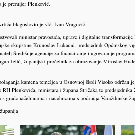
o je premijer Plenković.
vrtića blagoslovio je vlč. Ivan Vragović.
ustvovali ministar pravosuđa, uprave i digitalne transformacij
ijske skupštine Krunoslav Lukačić, predsjednik Općinskog vi
natelj Središnje agencije za financiranje i ugovaranje program
gan Jelić, županijski pročelnik za obrazovanje Miroslav Huđe
polaganja kamena temeljca u Osnovnoj školi Visoko održan je
 RH Plenkovića, ministara i župana Stričaka te predsjednika
 s gradonačelnicima i načelnicima s područja Varaždinske žu
županija