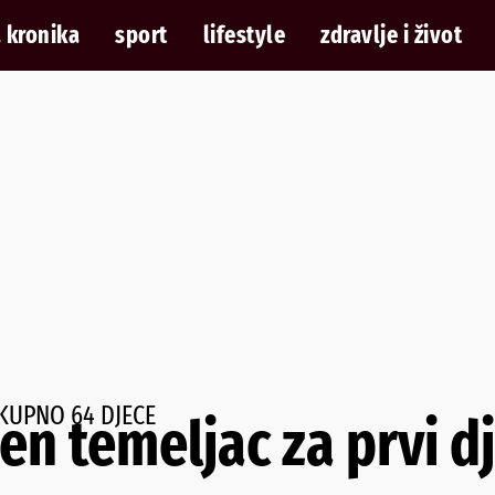
 kronika
sport
lifestyle
zdravlje i život
UKUPNO 64 DJECE
 temeljac za prvi dje