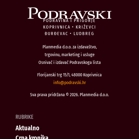
PODRAVINA I PRIGORJE
KOPRIVNICA • KRIŽEVCI
ĐURĐEVAC • LUDBREG
Planmedia d.o.o. za izdavaštvo,
trgovinu, marketing i usluge
Osnivač i izdavač Podravskoga lista
Florijanski trg 15/1, 48000 Koprivnica
@ofni
rh.iksvardop
Sva prava pridržana © 2026. Planmedia d.o.o.
RUBRIKE
Aktualno
Crna kronika