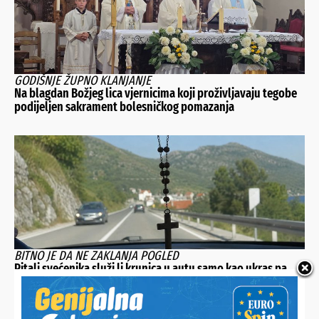
GODIŠNJE ŽUPNO KLANJANJE
Na blagdan Božjeg lica vjernicima koji proživljavaju tegobe
podijeljen sakrament bolesničkog pomazanja
BITNO JE DA NE ZAKLANJA POGLED
Pitali svećenika služi li krunica u autu samo kao ukras pa
dobili odgovor kakvom se ni najmanje nisu nadali