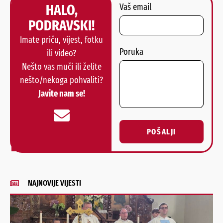
HALO,
Vaš email
PODRAVSKI!
Imate priču, vijest, fotku
Poruka
ili video?
Nešto vas muči ili želite
nešto/nekoga pohvaliti?
Javite nam se!
POŠALJI
Alternative:
NAJNOVIJE VIJESTI