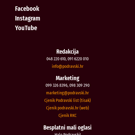
Facebook
Instagram
YouTube
Redakcija
048 220 610, 091 6220 010
@ofni
rh.iksvardop
Marketing
099 326 8396, 098 309 290
@gnitekram
rh.iksvardop
Cjenik Podravski list (tisak)
Cjenik podravski.hr (web)
Cjenik RKC
Besplatni mali oglasi
Halo Podravski!