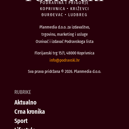
PODRAVINA I PRIGORJE
KOPRIVNICA • KRIŽEVCI
ĐURĐEVAC • LUDBREG
Planmedia d.o.o. za izdavaštvo,
trgovinu, marketing i usluge
Osnivač i izdavač Podravskoga lista
Florijanski trg 15/1, 48000 Koprivnica
@ofni
rh.iksvardop
Sva prava pridržana © 2026. Planmedia d.o.o.
RUBRIKE
Aktualno
Crna kronika
Sport