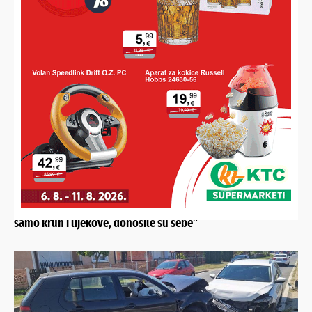
LOVRO (22) ULOVIO AMURA OD 18 KILA
Prvo je pomislio da je zakačio nekakvu granu, ali nakon pola
sata borbe u rukama imao svoj najdraži ulov dosad
GRADSKO DRUŠTVO CRVENOG KRIŽA LUDBREG
Emotivan oproštaj od gerontodomaćica: “Nisu donosile
samo kruh i lijekove, donosile su sebe”