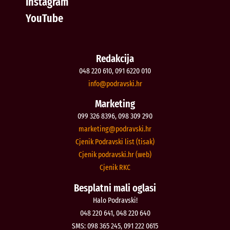
Instagram
YouTube
Redakcija
048 220 610, 091 6220 010
@ofni
rh.iksvardop
Marketing
099 326 8396, 098 309 290
@gnitekram
rh.iksvardop
Cjenik Podravski list (tisak)
Cjenik podravski.hr (web)
Cjenik RKC
Besplatni mali oglasi
Halo Podravski!
048 220 641, 048 220 640
SMS: 098 365 245, 091 222 0615