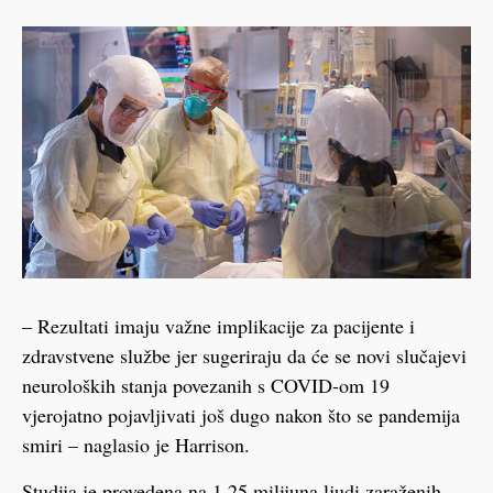
– Rezultati imaju važne implikacije za pacijente i
zdravstvene službe jer sugeriraju da će se novi slučajevi
neuroloških stanja povezanih s COVID-om 19
vjerojatno pojavljivati još dugo nakon što se pandemija
smiri – naglasio je Harrison.
Studija je provedena na 1,25 milijuna ljudi zaraženih