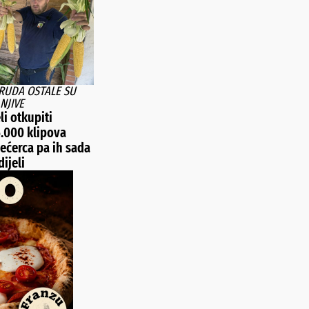
TRUDA OSTALE SU
NJIVE
li otkupiti
5.000 klipova
ećerca pa ih sada
ijeli