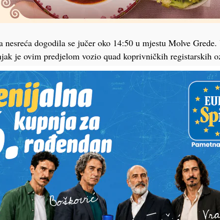
 nesreća dogodila se jučer oko 14:50 u mjestu Molve Grede. 
ak je ovim predjelom vozio quad koprivničkih registarskih o
ave i kukuruzišta iznenada istrčala domaća svinja.
štvu 19-godišnjaka, prepriječila je put vozilu, nakon čega je d
a i svinje. Vozač quada je ozlijeđen, a težina ozljeda bit će p
čke dokumentacije.
ci nastavljaju s kriminalističkim istraživanjem kako bi se utvrd
g incidenta.