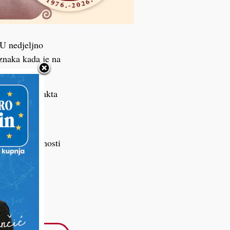
U nedjeljno
znaka kada je na
ošlo do kontakta
oznata po
ile sve okolnosti