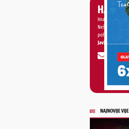
HALO, 
Imate priču, vije
Nešto vas muči 
pohvaliti?
Javite nam se!
NAJNOVIJE VIJE