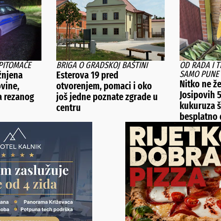
PITOMAČE
BRIGA O GRADSKOJ BAŠTINI
OD RADA I 
SAMO PUNE 
žnjena
Esterova 19 pred
Nitko ne že
ovine,
otvorenjem, pomaci i oko
Josipovih 
la rezanog
još jedne poznate zgrade u
kukuruza š
centru
besplatno d