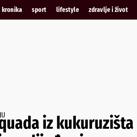
 kronika
sport
lifestyle
zdravlje i život
JU
quada iz kukuruzišta 