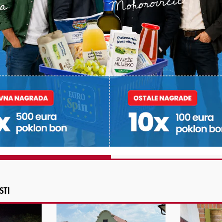
PODRAVSKI!
Vaš email
st, fotku ili video?
ili želite nešto/nekoga
Poruka
POŠALJI
Alternative:
STI