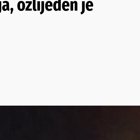
a, ozlijeđen je
0