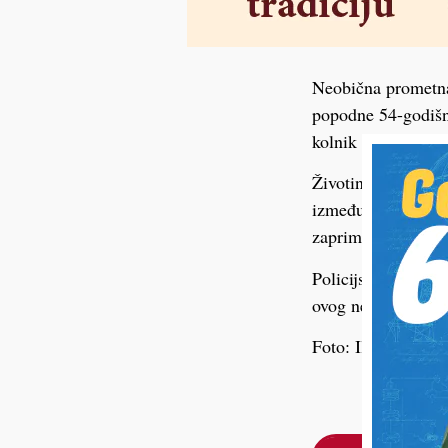
Neobična prometna
popodne 54-godišnj
kolnik iz visoke tr
Životinja, u vlasni
između četverocikl
zaprimanju liječni
Policijski službeni
ovog nesvakidašnje
Foto: Ilustracija