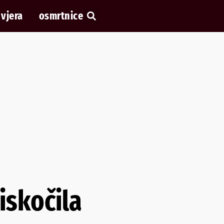
vjera
osmrtnice
iskočila