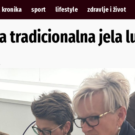
 kronika
sport
lifestyle
zdravlje i život
a tradicionalna jela 
7