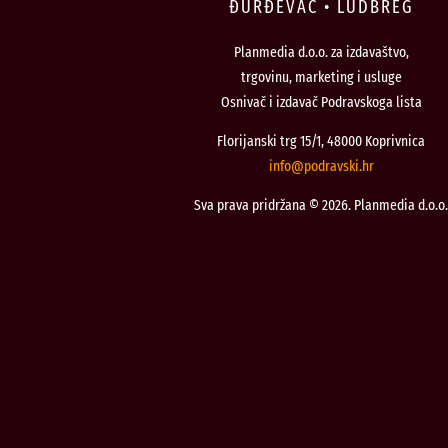
ĐURĐEVAC • LUDBREG
Planmedia d.o.o. za izdavaštvo,
trgovinu, marketing i usluge
Osnivač i izdavač Podravskoga lista
Florijanski trg 15/1, 48000 Koprivnica
@ofni
rh.iksvardop
Sva prava pridržana © 2026. Planmedia d.o.o.