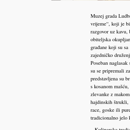
Muzej grada Ludbr
vrijeme“, koji je 
razgovor uz kavu, br
obiteljska okuplja
građane koji su sa 
zajedničko druženj
Poseban naglasak s
su se pripremali za
predstavljena su br
s kosanom mašću, 
zlevanke z makom i
hajdinskih štrukli
race, goske ili pur
tradicionalno jelo
– Kulinarska tradi