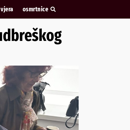
vjera
osmrtnice
ludbreškog