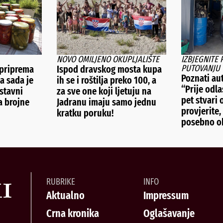
NOVO OMILJENO OKUPLJALIŠTE
IZBJEGNITE
PUTOVANJU
 priprema
Ispod dravskog mosta kupa
Poznati au
a sada je
ih se i roštilja preko 100, a
“Prije odl
ostavni
za sve one koji ljetuju na
pet stvari
a brojne
Jadranu imaju samo jednu
provjerite,
kratku poruku!
posebno ob
RUBRIKE
INFO
Aktualno
Impressum
Crna kronika
Oglašavanje