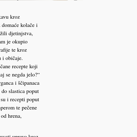
kavu kroz
z domaće kolače i
žili djetinjstva,
ram je okupio
afije te kroz
 i običaje.
čane recepte koji
Kaj se negda jelo?“
trganca i ščipanaca
do slastica poput
su i recepti poput
umperom te pečene
 od hrena,
čuvati upravo kroz