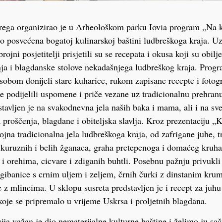
ega organizirao je u Arheološkom parku Iovia program „Na 
bio posvećena bogatoj kulinarskoj baštini ludbreškoga kraja. U
ojni posjetitelji prisjetili su se recepata i okusa koji su obilje
nja i blagdanske stolove nekadašnjega ludbreškog kraja. Prog
sobom donijeli stare kuharice, rukom zapisane recepte i fotogr
e podijelili uspomene i priče vezane uz tradicionalnu prehranu
tavljen je na svakodnevna jela naših baka i mama, ali i na sve
 proščenja, blagdane i obiteljska slavlja. Kroz prezentaciju „
ojna tradicionalna jela ludbreškoga kraja, od zafrigane juhe, 
kuruznih i belih žganaca, graha pretepenoga i domaćeg kruha 
 orehima, cicvare i zdiganih buhtli. Posebnu pažnju privukli 
, gibanice s crnim uljem i zeljem, črnih čurki z dinstanim kr
e z mlincima. U sklopu susreta predstavljen je i recept za juhu
 koje se pripremalo u vrijeme Uskrsa i proljetnih blagdana.
cija važan je dio nematerijalne kulturne baštine i želimo ju sa