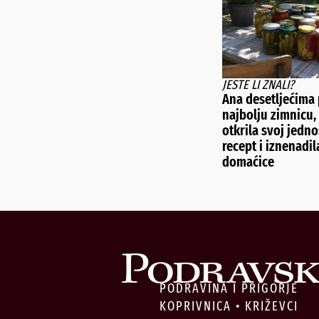
JESTE LI ZNALI?
Ana desetljećima
najbolju zimnicu, 
otkrila svoj jedn
recept i iznenadil
domaćice
PODRAVINA I PRIGORJE
KOPRIVNICA • KRIŽEVCI