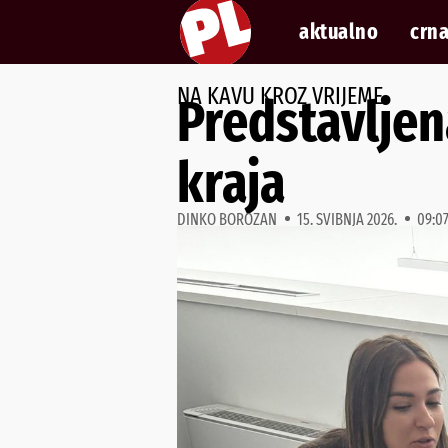
aktualno
crna
NA KAVU KROZ VRIJEME
Predstavljen
kraja
DINKO BOROZAN
15. SVIBNJA 2026.
09:0