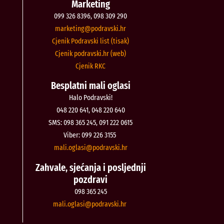
Marketing
099 326 8396, 098 309 290
@gnitekram
rh.iksvardop
Cjenik Podravski list (tisak)
Cjenik podravski.hr (web)
Cjenik RKC
Besplatni mali oglasi
Halo Podravski!
048 220 641, 048 220 640
SMS: 098 365 245, 091 222 0615
Viber: 099 226 3155
@isalgo.ilam
rh.iksvardop
Zahvale, sjećanja i posljednji
pozdravi
098 365 245
@isalgo.ilam
rh.iksvardop