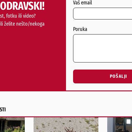
PODRAVSKI!
Vaš email
st, fotku ili video?
ili želite nešto/nekoga
Poruka
POŠALJI
Alternative:
STI