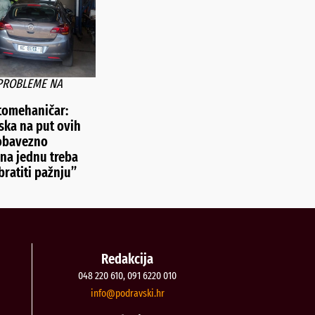
 PROBLEME NA
tomehaničar:
aska na put ovih
 obavezno
 na jednu treba
ratiti pažnju”
Redakcija
048 220 610, 091 6220 010
@ofni
rh.iksvardop