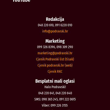
Redakcija
048 220 610, 091 6220 010
@ofni
rh.iksvardop
Marketing
099 326 8396, 098 309 290
@gnitekram
rh.iksvardop
Cjenik Podravski list (tisak)
Cjenik podravski.hr (web)
Cjenik RKC
Besplatni mali oglasi
Halo Podravski!
048 220 641, 048 220 640
SMS: 098 365 245, 091 222 0615
Viber: 099 226 3155