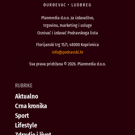
ĐURĐEVAC • LUDBREG
Planmedia d.o.o. za izdavaštvo,
trgovinu, marketing i usluge
Osnivač i izdavač Podravskoga lista
Florijanski trg 15/1, 48000 Koprivnica
@ofni
rh.iksvardop
Sva prava pridržana © 2026. Planmedia d.o.o.
RUBRIKE
Aktualno
Crna kronika
Sport
Lifestyle
Zdravlje i život