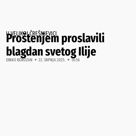
U VELIKOJ ČREŠNJEVICI
Proštenjem proslavili
blagdan svetog Ilije
DINKO BOROZAN
22. SRPNJA 2025.
10:56