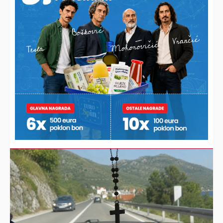
Poruka
ili video?
Nešto vas muči ili želite
nešto/nekoga pohvaliti?
Javite nam se!
POŠALJI
Alternative:
NAJNOVIJE VIJESTI