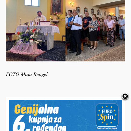
FOTO Maja Rengel
HALO,
Vaš email
PODRAVSKI!
Imate priču, vijest, fotku