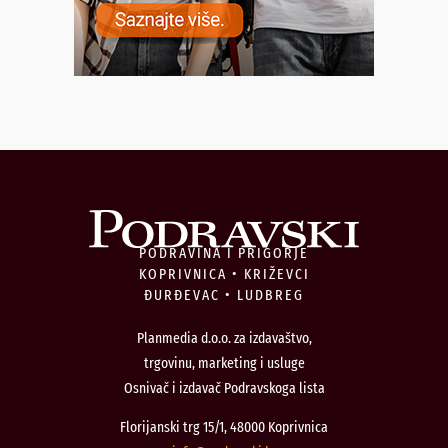
PODRAVINA I PRIGORJE
KOPRIVNICA • KRIŽEVCI
ĐURĐEVAC • LUDBREG
Planmedia d.o.o. za izdavaštvo,
trgovinu, marketing i usluge
Osnivač i izdavač Podravskoga lista
Florijanski trg 15/1, 48000 Koprivnica