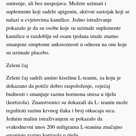
smirenje, ali bez nuspojava. Možete uzimati i
suplemente koji sadrže apigenin, aktivni sastojak koji se
nalazi u cvjetovima kamilice. Jedno istraživanje
pokazalo je da su osobe koje su uzimale suplemente
kamilice u razdoblju od osam tjedana imale znatno
smanjene simptome anksioznosti u odnosu na one koje
su uzimale placebo.
Zeleni čaj
Zeleni čaj sadrži amino kiselinu L-teanin, za koju je
dokazano da potiče dobro raspoloženje, osjećaj
budnosti i smanjuje razinu hormona stresa u tijelu
(kortizola). Znanstvenici su dokazali da L- teanin može
regulirati razinu krvnog tlaka i broj otkucaja srca.
Jednim malim istraživanjem se pokazalo da
svakodnevni unos 200 miligrama L-teanina značajno
smanjuje razinu kortizola u tijelu.