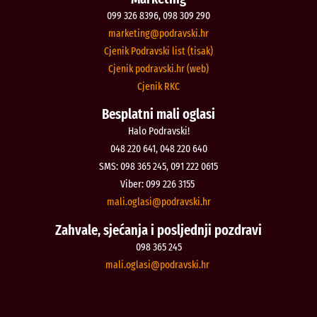
099 326 8396, 098 309 290
@gnitekram
rh.iksvardop
Cjenik Podravski list (tisak)
Cjenik podravski.hr (web)
Cjenik RKC
Besplatni mali oglasi
Halo Podravski!
048 220 641, 048 220 640
SMS: 098 365 245, 091 222 0615
Viber: 099 226 3155
@isalgo.ilam
rh.iksvardop
Zahvale, sjećanja i posljednji pozdravi
098 365 245
@isalgo.ilam
rh.iksvardop