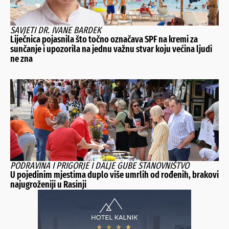
SAVJETI DR. IVANE BARDEK
Liječnica pojasnila što točno označava SPF na kremi za
sunčanje i upozorila na jednu važnu stvar koju većina ljudi
ne zna
PODRAVINA I PRIGORJE I DALJE GUBE STANOVNIŠTVO
U pojedinim mjestima duplo više umrlih od rođenih, brakovi
najugroženiji u Rasinji