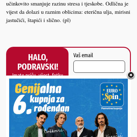
učinkovito smanjuje razinu stresa i tjeskobe. Odlična je
vijest da dolazi u raznim oblicima: eterična ulja, mirisni
jastučići, štapići i slično. (pl)
HALO,
Vaš email
PODRAVSKI!
Imate priču, vijest, fotku
Poruka
ili video?
Nešto vas muči ili želite
nešto/nekoga pohvaliti?
Javite nam se!
POŠALJI