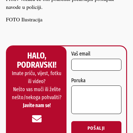
navode u policiji.
FOTO Ilustracija
HALO,
Vaš email
PODRAVSKI!
Imate priču, vijest, fotku
Poruka
ili video?
Nešto vas muči ili želite
nešto/nekoga pohvaliti?
Javite nam se!
POŠALJI