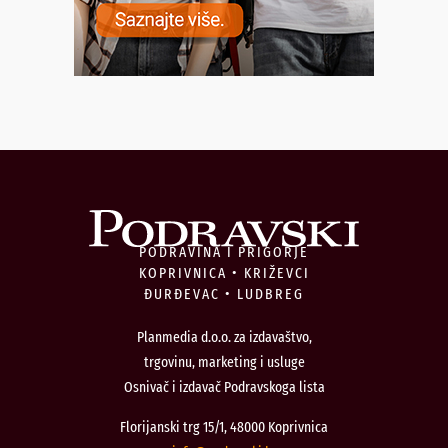
PODRAVINA I PRIGORJE
KOPRIVNICA • KRIŽEVCI
ĐURĐEVAC • LUDBREG
Planmedia d.o.o. za izdavaštvo,
trgovinu, marketing i usluge
Osnivač i izdavač Podravskoga lista
Florijanski trg 15/1, 48000 Koprivnica