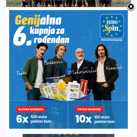
MIKLINOVEC DRASTIČNO POMLADIO MOMČAD
Prioritet je razvoj igrača, a ne pozicija. Prosjek momčadi je
21 godina
LOVRO (22) ULOVIO AMURA OD 18 KILA
Prvo je pomislio da je zakačio nekakvu granu, ali nakon pola
sata borbe u rukama imao svoj najdraži ulov dosad