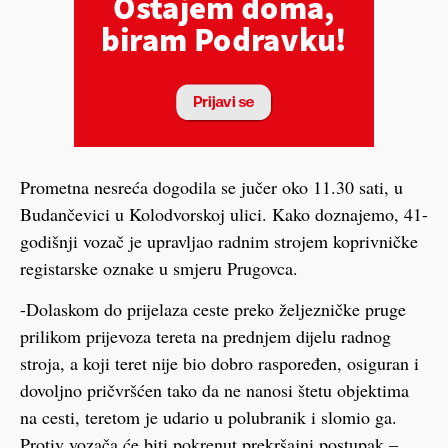
Prometna nesreća dogodila se jučer oko 11.30 sati, u
Budančevici u Kolodvorskoj ulici. Kako doznajemo, 41-
godišnji vozač je upravljao radnim strojem koprivničke
registarske oznake u smjeru Prugovca.
-Dolaskom do prijelaza ceste preko željezničke pruge
prilikom prijevoza tereta na prednjem dijelu radnog
stroja, a koji teret nije bio dobro raspoređen, osiguran i
dovoljno pričvršćen tako da ne nanosi štetu objektima
na cesti, teretom je udario u polubranik i slomio ga.
Protiv vozača će biti pokrenut prekršajni postupak –