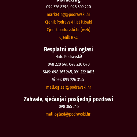
099 326 8396, 098 309 290
@gnitekram
rh.iksvardop
Cjenik Podravski list (tisak)
Cjenik podravski.hr (web)
Cjenik RKC
Besplatni mali oglasi
Halo Podravski!
048 220 641, 048 220 640
SMS: 098 365 245, 091 222 0615
Viber: 099 226 3155
@isalgo.ilam
rh.iksvardop
Zahvale, sjećanja i posljednji pozdravi
098 365 245
@isalgo.ilam
rh.iksvardop