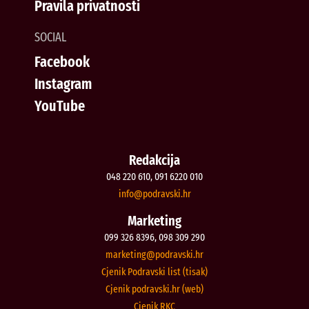
Pravila privatnosti
SOCIAL
Facebook
Instagram
YouTube
Redakcija
048 220 610, 091 6220 010
@ofni
rh.iksvardop
Marketing
099 326 8396, 098 309 290
@gnitekram
rh.iksvardop
Cjenik Podravski list (tisak)
Cjenik podravski.hr (web)
Cjenik RKC