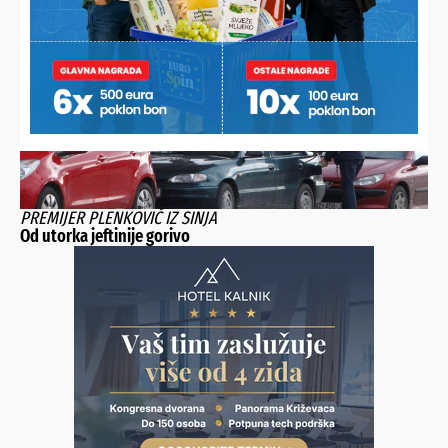
skuhati vrhunski ručak i pomogao mnogima
PREMIJER PLENKOVIĆ IZ SINJA
Od utorka jeftinije gorivo