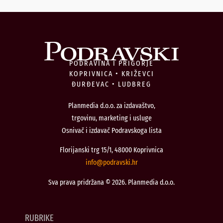
PODRAVINA I PRIGORJE
KOPRIVNICA • KRIŽEVCI
ĐURĐEVAC • LUDBREG
Planmedia d.o.o. za izdavaštvo,
trgovinu, marketing i usluge
Osnivač i izdavač Podravskoga lista
Florijanski trg 15/1, 48000 Koprivnica
@ofni
rh.iksvardop
Sva prava pridržana © 2026. Planmedia d.o.o.
RUBRIKE