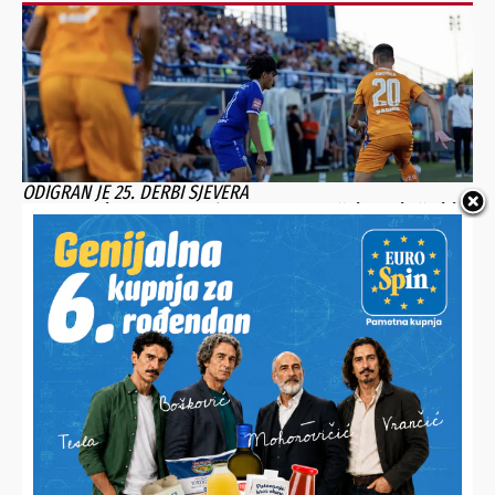
ODIGRAN JE 25. DERBI SJEVERA
Slaven nadigran na domaćem terenu, Varaždin zabio četiri
gola i uzeo puni plijen
UKUSNO I JEFTINO
Profesionalni kuhar pokazao kako za manje od pet eura