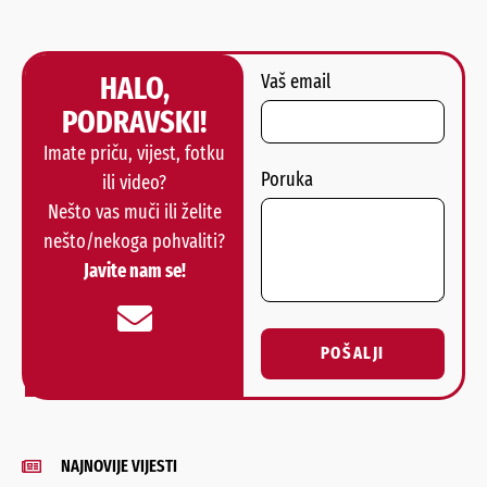
HALO,
Vaš email
PODRAVSKI!
Imate priču, vijest, fotku
Poruka
ili video?
Nešto vas muči ili želite
nešto/nekoga pohvaliti?
Javite nam se!
POŠALJI
Alternative:
NAJNOVIJE VIJESTI