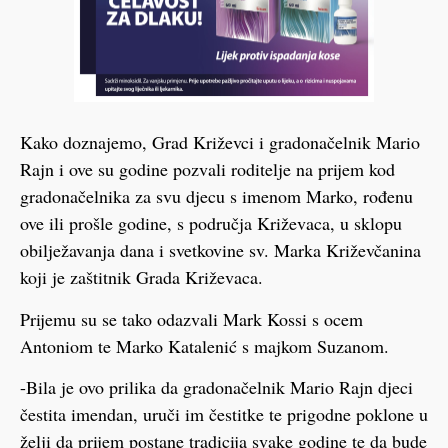
Kako doznajemo, Grad Križevci i gradonačelnik Mario
Rajn i ove su godine pozvali roditelje na prijem kod
gradonačelnika za svu djecu s imenom Marko, rođenu
ove ili prošle godine, s područja Križevaca, u sklopu
obilježavanja dana i svetkovine sv. Marka Križevčanina
koji je zaštitnik Grada Križevaca.
Prijemu su se tako odazvali Mark Kossi s ocem
Antoniom te Marko Katalenić s majkom Suzanom.
-Bila je ovo prilika da gradonačelnik Mario Rajn djeci
čestita imendan, uruči im čestitke te prigodne poklone u
želji da prijem postane tradicija svake godine te da bude