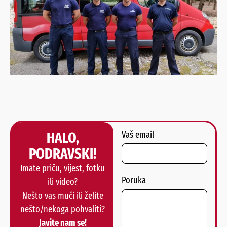
HALO,
Vaš email
PODRAVSKI!
Imate priču, vijest, fotku
Poruka
ili video?
Nešto vas muči ili želite
nešto/nekoga pohvaliti?
Javite nam se!