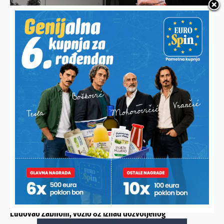
HDZ SVETI IVAN ŽABNO REAGIRAO
Traže ostavku načelnika Bošnjaka: “Izgubio je moralni i
politički autoritet”
JAKO MU SE ŽURILO
Ludovao Žabnom, vozio 82 iznad dozvoljenog