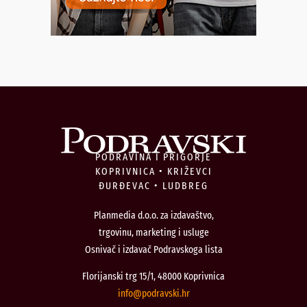
PODRAVINA I PRIGORJE
KOPRIVNICA • KRIŽEVCI
ĐURĐEVAC • LUDBREG
Planmedia d.o.o. za izdavaštvo,
trgovinu, marketing i usluge
Osnivač i izdavač Podravskoga lista
Florijanski trg 15/1, 48000 Koprivnica
@ofni
rh.iksvardop