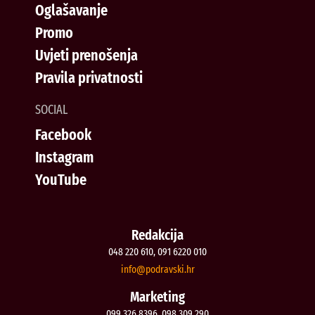
Oglašavanje
Promo
Uvjeti prenošenja
Pravila privatnosti
SOCIAL
Facebook
Instagram
YouTube
Redakcija
048 220 610, 091 6220 010
@ofni
rh.iksvardop
Marketing
099 326 8396, 098 309 290