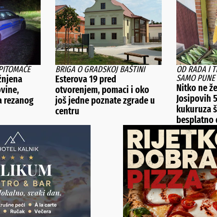
PITOMAČE
BRIGA O GRADSKOJ BAŠTINI
OD RADA I 
SAMO PUNE 
žnjena
Esterova 19 pred
Nitko ne že
ovine,
otvorenjem, pomaci i oko
Josipovih 
la rezanog
još jedne poznate zgrade u
kukuruza š
centru
besplatno d