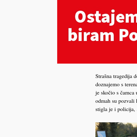
Strašna tragedija 
doznajemo s terena
je skočio s čamca u
odmah su pozvali h
stigla je i policij