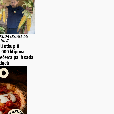
TRUDA OSTALE SU
NJIVE
li otkupiti
5.000 klipova
ećerca pa ih sada
ijeli