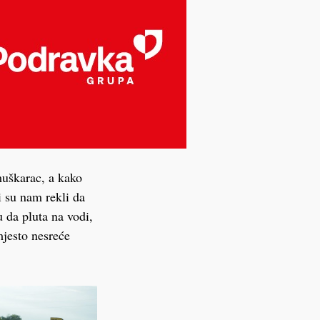
muškarac, a kako
i su nam rekli da
u da pluta na vodi,
mjesto nesreće