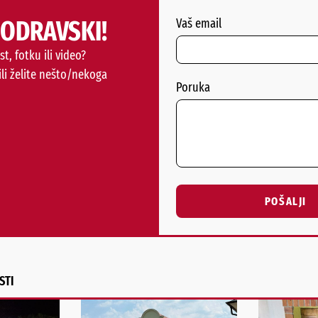
PODRAVSKI!
Vaš email
st, fotku ili video?
ili želite nešto/nekoga
Poruka
POŠALJI
Alternative:
STI