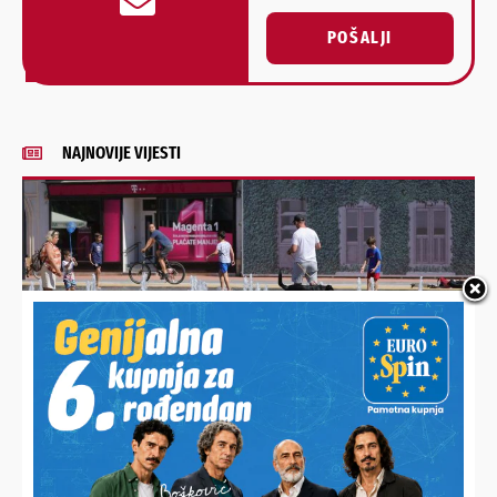
POŠALJI
Alternative:
NAJNOVIJE VIJESTI
IZ KOPRIVNIČKIH VODA POTVRDILI
Opskrba za sada sigurna, ponašajte se odgovorno: “Ne
trošite vodu na vrtove, pranje vozila i bazene!”