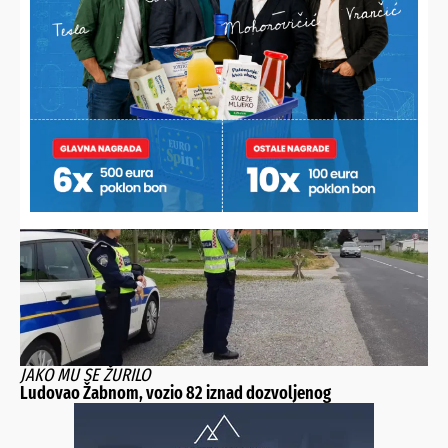
HDZ SVETI IVAN ŽABNO REAGIRAO
Traže ostavku načelnika Bošnjaka: “Izgubio je moralni i
politički autoritet”
JAKO MU SE ŽURILO
Ludovao Žabnom, vozio 82 iznad dozvoljenog