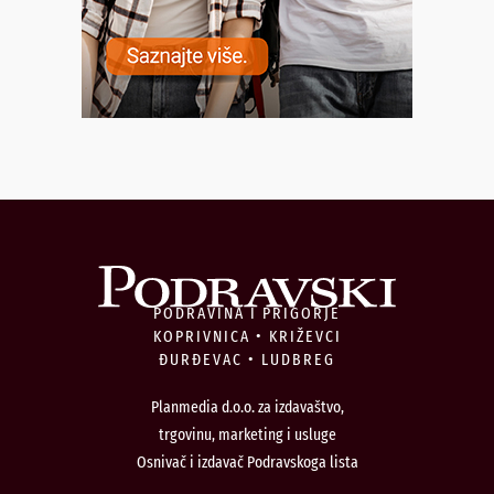
PODRAVINA I PRIGORJE
KOPRIVNICA • KRIŽEVCI
ĐURĐEVAC • LUDBREG
Planmedia d.o.o. za izdavaštvo,
trgovinu, marketing i usluge
Osnivač i izdavač Podravskoga lista