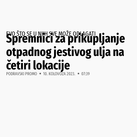
EVO ŠTO SE U NJIH SVE MOŽE ODLAGATI
Spremnici za prikupljanje
otpadnog jestivog ulja na
četiri lokacije
PODRAVSKI PROMO
10. KOLOVOZA 2023.
07:39