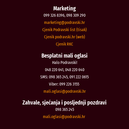
Marketing
099 326 8396, 098 309 290
@gnitekram
rh.iksvardop
Cjenik Podravski list (tisak)
Cjenik podravski.hr (web)
Cjenik RKC
Besplatni mali oglasi
Halo Podravski!
048 220 641, 048 220 640
SMS: 098 365 245, 091 222 0615
Viber: 099 226 3155
@isalgo.ilam
rh.iksvardop
Zahvale, sjećanja i posljednji pozdravi
098 365 245
@isalgo.ilam
rh.iksvardop