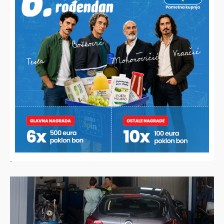
JESTE LI ZNALI?
Ana desetljećima priprema najbolju zimnicu, a sada je
otkrila svoj jednostavni recept i iznenadila brojne domaćice
NOVO OMILJENO OKUPLJALIŠTE
Ispod dravskog mosta kupa ih se i roštilja preko 100, a za
sve one koji ljetuju na Jadranu imaju samo jednu kratku
poruku!