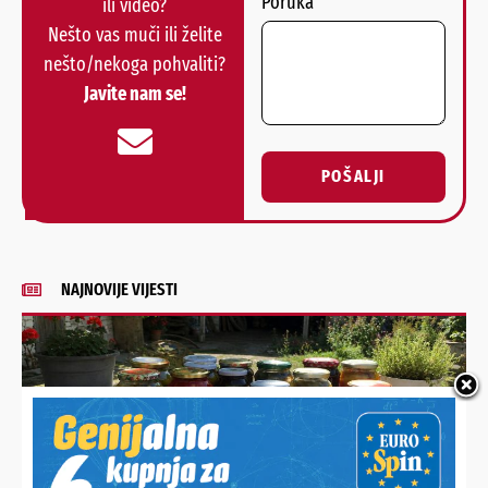
Poruka
ili video?
Nešto vas muči ili želite
nešto/nekoga pohvaliti?
Javite nam se!
POŠALJI
Alternative:
NAJNOVIJE VIJESTI