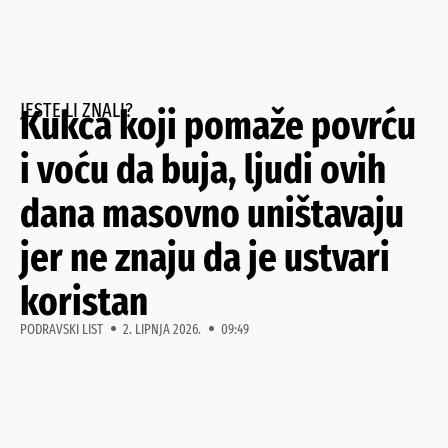
JESTE LI ZNALI?
Kukca koji pomaže povrću
i voću da buja, ljudi ovih
dana masovno uništavaju
jer ne znaju da je ustvari
koristan
PODRAVSKI LIST
2. LIPNJA 2026.
09:49