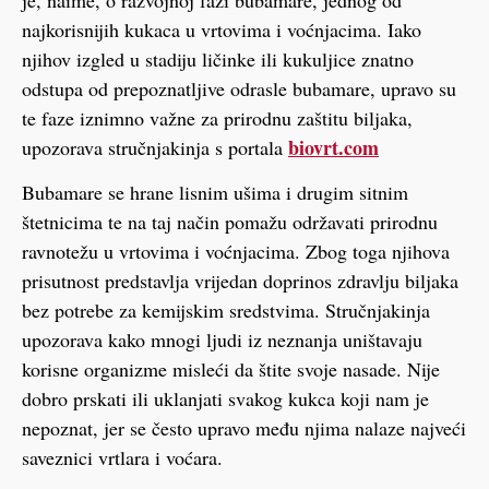
je, naime, o razvojnoj fazi bubamare, jednog od
najkorisnijih kukaca u vrtovima i voćnjacima. Iako
njihov izgled u stadiju ličinke ili kukuljice znatno
odstupa od prepoznatljive odrasle bubamare, upravo su
te faze iznimno važne za prirodnu zaštitu biljaka,
biovrt.com
upozorava stručnjakinja s portala
Bubamare se hrane lisnim ušima i drugim sitnim
štetnicima te na taj način pomažu održavati prirodnu
ravnotežu u vrtovima i voćnjacima. Zbog toga njihova
prisutnost predstavlja vrijedan doprinos zdravlju biljaka
bez potrebe za kemijskim sredstvima. Stručnjakinja
upozorava kako mnogi ljudi iz neznanja uništavaju
korisne organizme misleći da štite svoje nasade. Nije
dobro prskati ili uklanjati svakog kukca koji nam je
nepoznat, jer se često upravo među njima nalaze najveći
saveznici vrtlara i voćara.