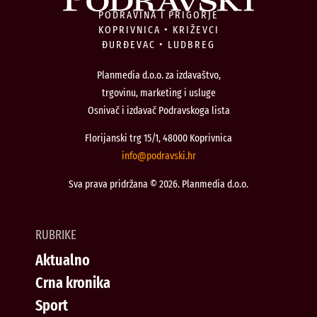
PODRAVINA I PRIGORJE
KOPRIVNICA • KRIŽEVCI
ĐURĐEVAC • LUDBREG
Planmedia d.o.o. za izdavaštvo,
trgovinu, marketing i usluge
Osnivač i izdavač Podravskoga lista
Florijanski trg 15/1, 48000 Koprivnica
@ofni
rh.iksvardop
Sva prava pridržana © 2026. Planmedia d.o.o.
RUBRIKE
Aktualno
Crna kronika
Sport