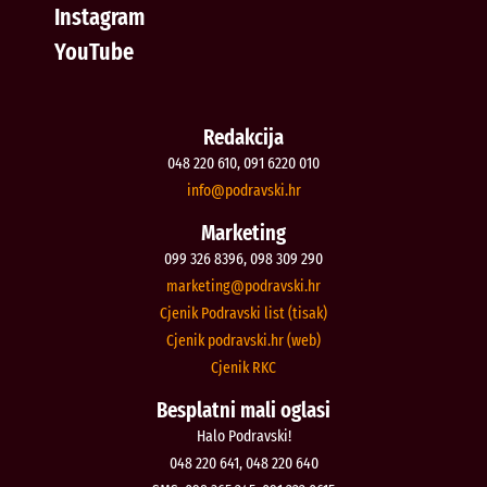
Instagram
YouTube
Redakcija
048 220 610, 091 6220 010
@ofni
rh.iksvardop
Marketing
099 326 8396, 098 309 290
@gnitekram
rh.iksvardop
Cjenik Podravski list (tisak)
Cjenik podravski.hr (web)
Cjenik RKC
Besplatni mali oglasi
Halo Podravski!
048 220 641, 048 220 640