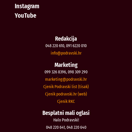
Instagram
YouTube
Redakcija
048 220 610, 091 6220 010
@ofni
rh.iksvardop
Marketing
099 326 8396, 098 309 290
@gnitekram
rh.iksvardop
Cjenik Podravski list (tisak)
Cjenik podravski.hr (web)
Cjenik RKC
Besplatni mali oglasi
Halo Podravski!
048 220 641, 048 220 640