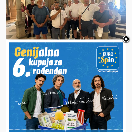
TRADICIONALNO HODOČAŠĆE
Uz molitvu i pjesmu pješačili više od 80 kilometara i tražili
utjehu i zagovor Majke svih vjernika
TRI JUBILEJA MONSINJORA DARIJA PAVIŠE
U rodnoj župi proslavio 40. rođendan, 15 godina svećeništva
i desetljeće diplomatske službe pri Svetoj Stolici