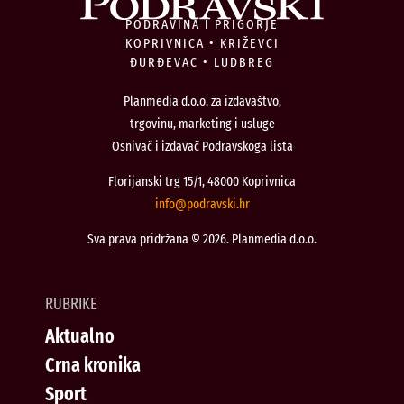
PODRAVINA I PRIGORJE
KOPRIVNICA • KRIŽEVCI
ĐURĐEVAC • LUDBREG
Planmedia d.o.o. za izdavaštvo,
trgovinu, marketing i usluge
Osnivač i izdavač Podravskoga lista
Florijanski trg 15/1, 48000 Koprivnica
@ofni
rh.iksvardop
Sva prava pridržana © 2026. Planmedia d.o.o.
RUBRIKE
Aktualno
Crna kronika
Sport