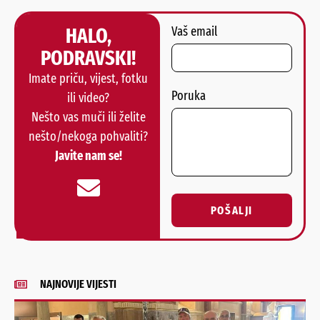
HALO,
Vaš email
PODRAVSKI!
Imate priču, vijest, fotku
Poruka
ili video?
Nešto vas muči ili želite
nešto/nekoga pohvaliti?
Javite nam se!
POŠALJI
Alternative:
NAJNOVIJE VIJESTI