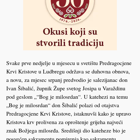
Svake prve nedjelje u mjesecu u svetištu Predragocjene
Krvi Kristove u Ludbregu održava se duhovna obnova,
a novu, za mjesec srpanj predvodio je salezijanac don
Ivan Šibalić, župnik Župe svetog Josipa u Varaždinu
pod geslom „“Bog je milosrdan“. U katehezi na temu
„Bog je milosrdan“ don Šibalić polazi od otajstva
Predragocjene Krvi Kristove, istaknuvši kako je upravo
Kristova krv prolivena za oproštenje grijeha najveći
znak Božjega milosrđa. Središnji dio kateheze bio je
posvećen sakramentu pomirenja kao sakramentu