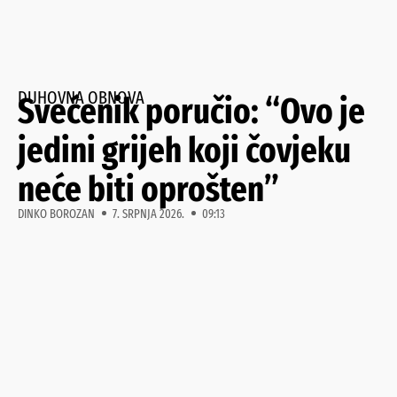
DUHOVNA OBNOVA
Svećenik poručio: “Ovo je
jedini grijeh koji čovjeku
neće biti oprošten”
DINKO BOROZAN
7. SRPNJA 2026.
09:13