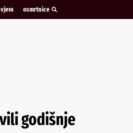
vjera
osmrtnice
ili godišnje