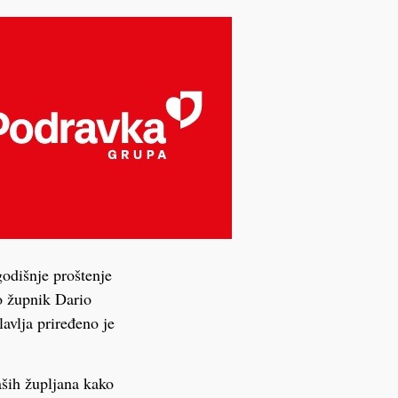
godišnje proštenje
o župnik Dario
lavlja priređeno je
aših župljana kako