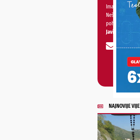
Imate priču, vije
Nešto vas muči 
pohvaliti?
Javite nam se!
NAJNOVIJE VIJE