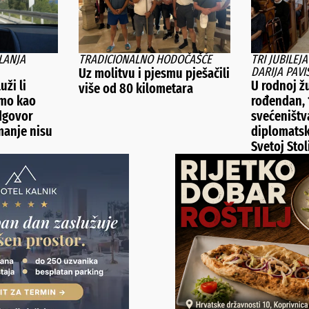
LANJA
TRADICIONALNO HODOČAŠĆE
TRI JUBILEJ
DARIJA PAVI
Uz molitvu i pjesmu pješačili
uži li
U rodnoj žu
više od 80 kilometara
amo kao
rođendan, 
dgovor
svećeništva
manje nisu
diplomatsk
Svetoj Stol