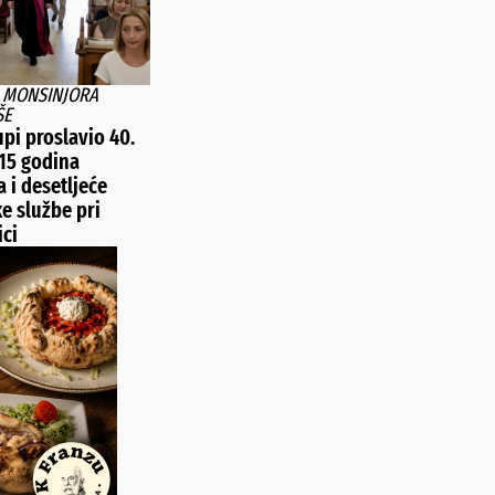
A MONSINJORA
ŠE
pi proslavio 40.
15 godina
 i desetljeće
e službe pri
ici