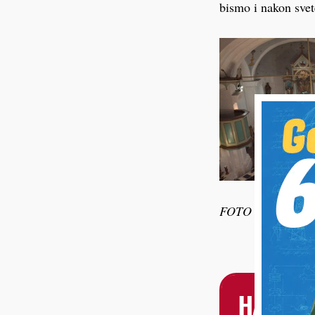
bismo i nakon svet
FOTO Župa Reka
HALO, 