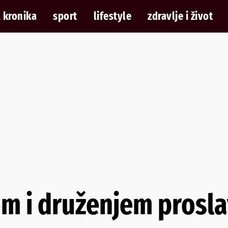
 kronika
sport
lifestyle
zdravlje i život
 i druženjem proslav