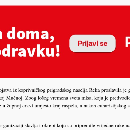
jstva iz koprivničkog prigradskog naselja Reka proslavila je 
koj Mučnoj. Zbog lošeg vremena sveta misa, koju je predvodi
 u župnoj crkvi umjesto kraj raspela, a nakon euharistijskog s
.
rganizaciji slavlja i okrepi koju su pripremile vrijedne ruke n