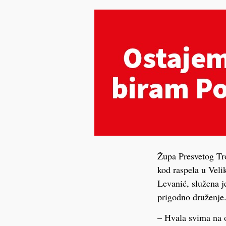
Župa Presvetog Tro
kod raspela u Veli
Levanić, služena je
prigodno druženje
– Hvala svima na o