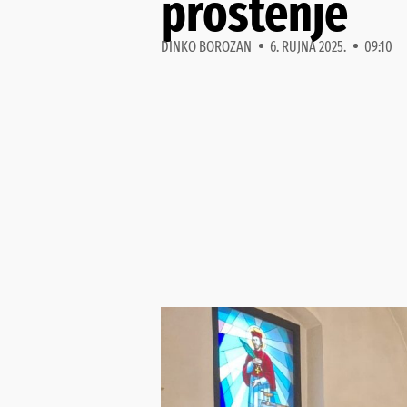
proštenje
DINKO BOROZAN
6. RUJNA 2025.
09:10