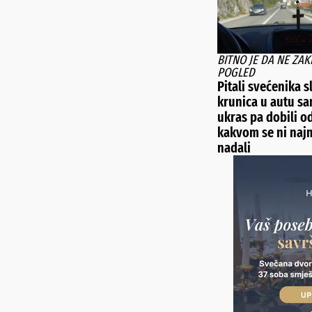
BITNO JE DA NE ZAK
POGLED
Pitali svećenika sl
krunica u autu s
ukras pa dobili o
kakvom se ni naj
nadali