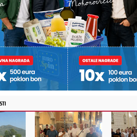
st, fotku ili video?
ili želite nešto/nekoga
Poruka
POŠALJI
Alternative:
STI