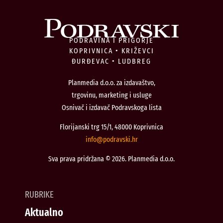
PODRAVINA I PRIGORJE
KOPRIVNICA • KRIŽEVCI
ĐURĐEVAC • LUDBREG
Planmedia d.o.o. za izdavaštvo,
trgovinu, marketing i usluge
Osnivač i izdavač Podravskoga lista
Florijanski trg 15/1, 48000 Koprivnica
@ofni
rh.iksvardop
Sva prava pridržana © 2026. Planmedia d.o.o.
RUBRIKE
Aktualno