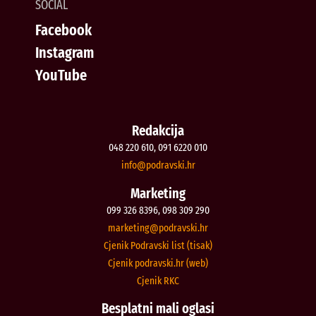
SOCIAL
Facebook
Instagram
YouTube
Redakcija
048 220 610, 091 6220 010
@ofni
rh.iksvardop
Marketing
099 326 8396, 098 309 290
@gnitekram
rh.iksvardop
Cjenik Podravski list (tisak)
Cjenik podravski.hr (web)
Cjenik RKC
Besplatni mali oglasi