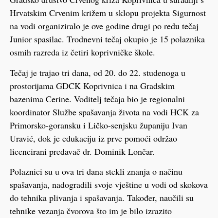
Hrvatskim Crvenim križem u sklopu projekta Sigurnost
na vodi organiziralo je ove godine drugi po redu tečaj
Junior spasilac. Trodnevni tečaj okupio je 15 polaznika
osmih razreda iz četiri koprivničke škole.
Tečaj je trajao tri dana, od 20. do 22. studenoga u
prostorijama GDCK Koprivnica i na Gradskim
bazenima Cerine. Voditelj tečaja bio je regionalni
koordinator Službe spašavanja života na vodi HCK za
Primorsko-goransku i Ličko-senjsku županiju Ivan
Uravić, dok je edukaciju iz prve pomoći održao
licencirani predavač dr. Dominik Lončar.
Polaznici su u ova tri dana stekli znanja o načinu
spašavanja, nadogradili svoje vještine u vodi od skokova
do tehnika plivanja i spašavanja. Također, naučili su
tehnike vezanja čvorova što im je bilo izrazito