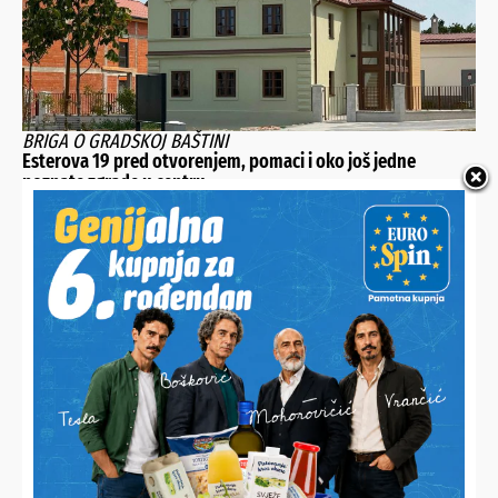
BRIGA O GRADSKOJ BAŠTINI
Esterova 19 pred otvorenjem, pomaci i oko još jedne
poznate zgrade u centru
OD RADA I TRUDA OSTALE SU SAMO PUNE NJIVE
Nitko ne želi otkupiti Josipovih 5.000 klipova kukuruza
šećerca pa ih sada besplatno dijeli