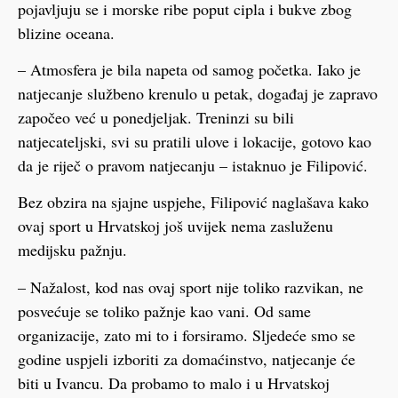
pojavljuju se i morske ribe poput cipla i bukve zbog
blizine oceana.
– Atmosfera je bila napeta od samog početka. Iako je
natjecanje službeno krenulo u petak, događaj je zapravo
započeo već u ponedjeljak. Treninzi su bili
natjecateljski, svi su pratili ulove i lokacije, gotovo kao
da je riječ o pravom natjecanju – istaknuo je Filipović.
Bez obzira na sjajne uspjehe, Filipović naglašava kako
ovaj sport u Hrvatskoj još uvijek nema zasluženu
medijsku pažnju.
– Nažalost, kod nas ovaj sport nije toliko razvikan, ne
posvećuje se toliko pažnje kao vani. Od same
organizacije, zato mi to i forsiramo. Sljedeće smo se
godine uspjeli izboriti za domaćinstvo, natjecanje će
biti u Ivancu. Da probamo to malo i u Hrvatskoj