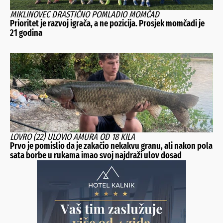
MIKLINOVEC DRASTIČNO POMLADIO MOMČAD
Prioritet je razvoj igrača, a ne pozicija. Prosjek momčadi je
21 godina
LOVRO (22) ULOVIO AMURA OD 18 KILA
Prvo je pomislio da je zakačio nekakvu granu, ali nakon pola
sata borbe u rukama imao svoj najdraži ulov dosad