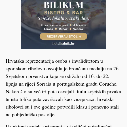
Hrvatska reprezentacija osoba s invaliditetom u
sportskom ribolovu osvojila je brončanu medalju na 26.
Svjetskom prvenstvu koje se održalo od 16. do 22.
lipnja na rijeci Sorraia u portugalskom gradu Coruche.
Nakon što su već tri puta osvajali titulu svjetskih prvaka
te isto toliko puta završavali kao viceprvaci, hrvatski
ribolovci su i ove godine potvrdili klasu i ponovno stali
na pobjedničko postolje.
Uz ekipni uspjeh, ostvareni su i odlični pojedinačni