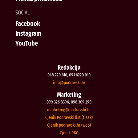
SOCIAL
Facebook
Instagram
YouTube
Redakcija
048 220 610, 091 6220 010
@ofni
rh.iksvardop
Marketing
099 326 8396, 098 309 290
@gnitekram
rh.iksvardop
Cjenik Podravski list (tisak)
Cjenik podravski.hr (web)
Cjenik RKC