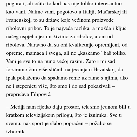
pogurati, ali očito to kod nas nije toliko interesantno
kao vani. Naime vani, pogotovo u Italiji, Mađarskoj ili
Francuskoj, to su države koje većinom proizvode
ribolovni pribor. To je najveća razlika, a možda i ključ
našeg uspjeha jer mi živimo za ribolov, a oni od
ribolova. Naravno da su oni kvalitetnije opremljeni, od
opreme, mamaca i svega, ali ne „kaskamo“ baš toliko.
Vani je sve to na puno većoj razini. Zato i mi sad
forsiramo čim više sličnih natjecanja u Hrvatskoj, da
ipak pokažemo da spadamo reme uz rame s njima, ako
ne i stepenicu više, što smo i do sad pokazivali –
prepričava Filipović.
– Mediji nam rijetko daju prostor, tek smo jednom bili u
kratkom televizijskom prilogu, što je iznimka. Sve u
svemu, naš sport je slabo popraćen – požalio se
izbornik.