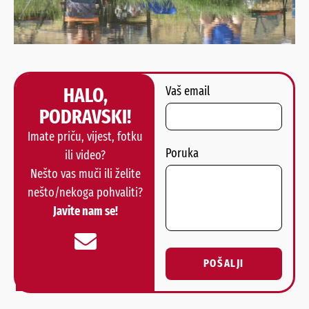
HALO,
Vaš email
PODRAVSKI!
Imate priču, vijest, fotku
Poruka
ili video?
Nešto vas muči ili želite
nešto/nekoga pohvaliti?
Javite nam se!
POŠALJI
Alternative: