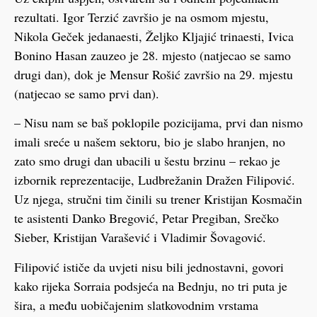
rezultati. Igor Terzić završio je na osmom mjestu,
Nikola Geček jedanaesti, Željko Kljajić trinaesti, Ivica
Bonino Hasan zauzeo je 28. mjesto (natjecao se samo
drugi dan), dok je Mensur Rošić završio na 29. mjestu
(natjecao se samo prvi dan).
– Nisu nam se baš poklopile pozicijama, prvi dan nismo
imali sreće u našem sektoru, bio je slabo hranjen, no
zato smo drugi dan ubacili u šestu brzinu – rekao je
izbornik reprezentacije, Ludbrežanin Dražen Filipović.
Uz njega, stručni tim činili su trener Kristijan Kosmačin
te asistenti Danko Bregović, Petar Pregiban, Srečko
Sieber, Kristijan Varašević i Vladimir Šovagović.
Filipović ističe da uvjeti nisu bili jednostavni, govori
kako rijeka Sorraia podsjeća na Bednju, no tri puta je
šira, a među uobičajenim slatkovodnim vrstama