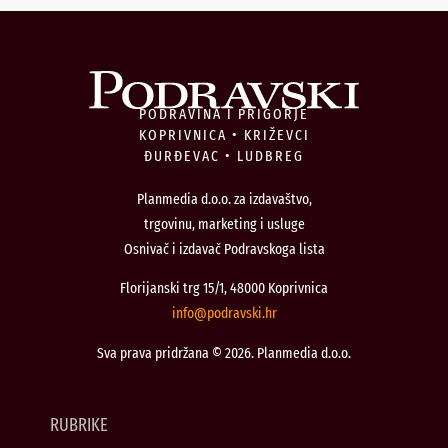
PODRAVINA I PRIGORJE
KOPRIVNICA • KRIŽEVCI
ĐURĐEVAC • LUDBREG
Planmedia d.o.o. za izdavaštvo,
trgovinu, marketing i usluge
Osnivač i izdavač Podravskoga lista
Florijanski trg 15/1, 48000 Koprivnica
@ofni
rh.iksvardop
Sva prava pridržana © 2026. Planmedia d.o.o.
RUBRIKE