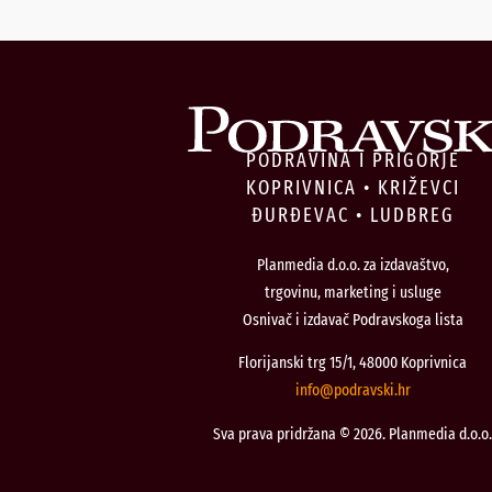
PODRAVINA I PRIGORJE
KOPRIVNICA • KRIŽEVCI
ĐURĐEVAC • LUDBREG
Planmedia d.o.o. za izdavaštvo,
trgovinu, marketing i usluge
Osnivač i izdavač Podravskoga lista
Florijanski trg 15/1, 48000 Koprivnica
@ofni
rh.iksvardop
Sva prava pridržana © 2026. Planmedia d.o.o.