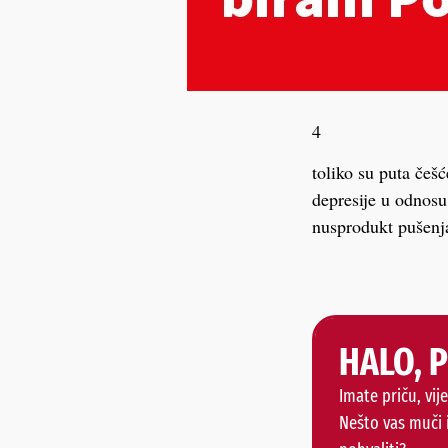
4
toliko su puta češ
depresije u odnosu 
nusprodukt pušenja
HALO, 
Imate priču, vije
Nešto vas muči 