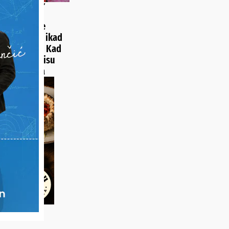
A RAJČICA IZ
CE
u bake Božice
veća rajčica ikad
 Hrvatskoj? Kad
li na vagu, nisu
svojim očima