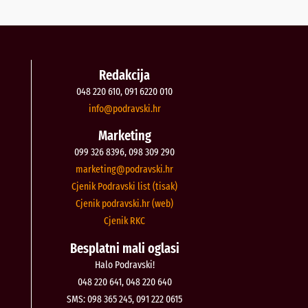
Redakcija
048 220 610, 091 6220 010
@ofni
rh.iksvardop
Marketing
099 326 8396, 098 309 290
@gnitekram
rh.iksvardop
Cjenik Podravski list (tisak)
Cjenik podravski.hr (web)
Cjenik RKC
Besplatni mali oglasi
Halo Podravski!
048 220 641, 048 220 640
SMS: 098 365 245, 091 222 0615