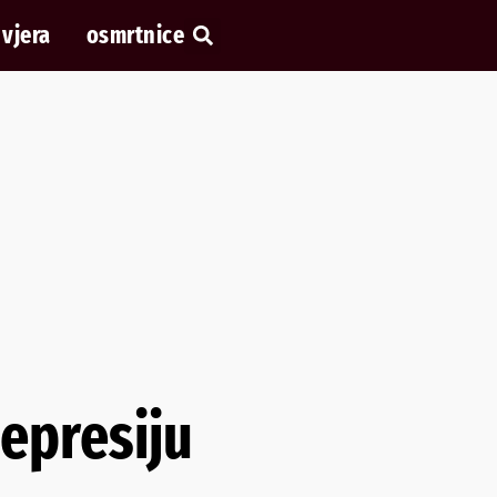
vjera
osmrtnice
depresiju