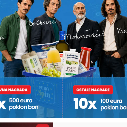
BARDEK
PODRAVINA I PRIGORJE I DALJE
NEVJEROJATN
GUBE STANOVNIŠTVO
GRABROVNI
a što točno
U pojedinim mjestima duplo
Je li u vrt
kremi za
više umrlih od rođenih,
izrasla naj
ila na
brakovi najugroženiji u
uzgojena u
 koju
Rasinji
su je stavi
a
vjerovali 