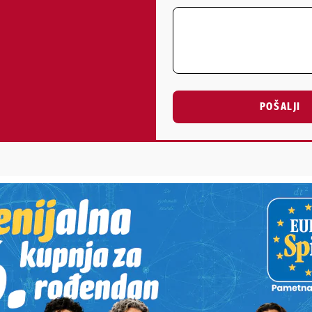
POŠALJI
Alternative:
STI