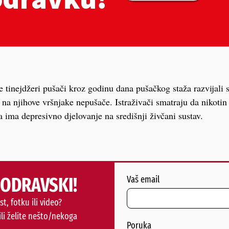
će tinejdžeri pušači kroz godinu dana pušačkog staža razvijali
na njihove vršnjake nepušače. Istraživači smatraju da nikotin 
 ima depresivno djelovanje na središnji živčani sustav.
PODRAVSKI!
Vaš email
st, fotku ili video?
ili želite nešto/nekoga
Poruka