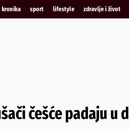
 kronika
sport
lifestyle
zdravlje i život
ušači češće padaju u 