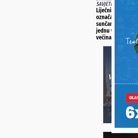
SAVJETI DR. IVANE 
Liječnica pojasnil
označava SPF na 
sunčanje i upozor
jednu važnu stvar
većina ljudi ne zn