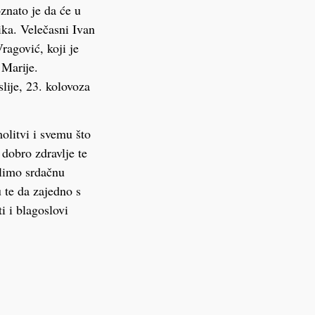
znato je da će u
ka. Velečasni Ivan
ragović, koji je
 Marije.
lije, 23. kolovoza
litvi i svemu što
dobro zdravlje te
elimo srdačnu
 te da zajedno s
 i blagoslovi