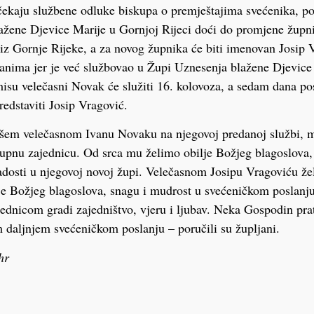
 čekaju službene odluke biskupa o premještajima svećenika, po
ažene Djevice Marije u Gornjoj Rijeci doći do promjene župni
iz Gornje Rijeke, a za novog župnika će biti imenovan Josip V
anima jer je već službovao u Župi Uznesenja blažene Djevice
isu velečasni Novak će služiti 16. kolovoza, a sedam dana pos
redstaviti Josip Vragović.
šem velečasnom Ivanu Novaku na njegovoj predanoj službi, mo
župnu zajednicu. Od srca mu želimo obilje Božjeg blagoslova, 
adosti u njegovoj novoj župi. Velečasnom Josipu Vragoviću ž
je Božjeg blagoslova, snagu i mudrost u svećeničkom poslanju
nicom gradi zajedništvo, vjeru i ljubav. Neka Gospodin prati
 daljnjem svećeničkom poslanju – poručili su župljani.
hr