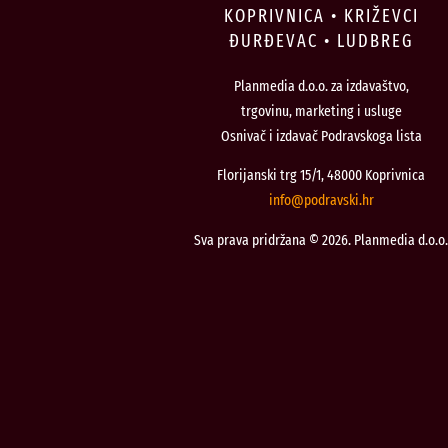
KOPRIVNICA • KRIŽEVCI
ĐURĐEVAC • LUDBREG
Planmedia d.o.o. za izdavaštvo,
trgovinu, marketing i usluge
Osnivač i izdavač Podravskoga lista
Florijanski trg 15/1, 48000 Koprivnica
@ofni
rh.iksvardop
Sva prava pridržana © 2026. Planmedia d.o.o.