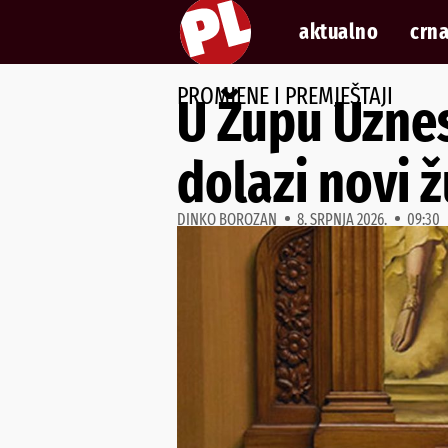
aktualno
crna
PROMJENE I PREMJEŠTAJI
U Župu Uznes
dolazi novi 
DINKO BOROZAN
8. SRPNJA 2026.
09:30