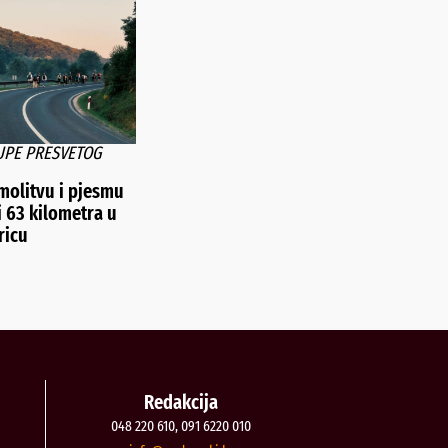
ŽUPE PRESVETOG
 molitvu i pjesmu
i 63 kilometra u
ricu
Redakcija
048 220 610, 091 6220 010