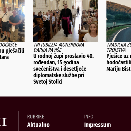
DOČAŠĆE
TRI JUBILEJA MONSINJORA
TRADICIJA 
DARIJA PAVIŠE
TROJSTVA
u pješačili
U rodnoj župi proslavio 40.
Pješice uz
tara
rođendan, 15 godina
hodočastil
svećeništva i desetljeće
Mariju Bist
diplomatske službe pri
Svetoj Stolici
RUBRIKE
INFO
Aktualno
Impressum