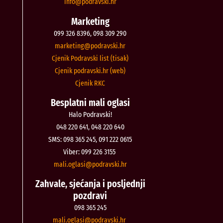
@ofni
rh.iksvardop
Marketing
099 326 8396, 098 309 290
@gnitekram
rh.iksvardop
Cjenik Podravski list (tisak)
Cjenik podravski.hr (web)
Cjenik RKC
Besplatni mali oglasi
Halo Podravski!
048 220 641, 048 220 640
SMS: 098 365 245, 091 222 0615
Viber: 099 226 3155
@isalgo.ilam
rh.iksvardop
Zahvale, sjećanja i posljednji
pozdravi
098 365 245
@isalgo.ilam
rh.iksvardop