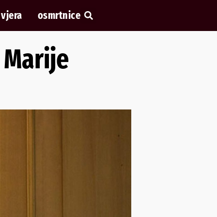
vjera
osmrtnice
 Marije