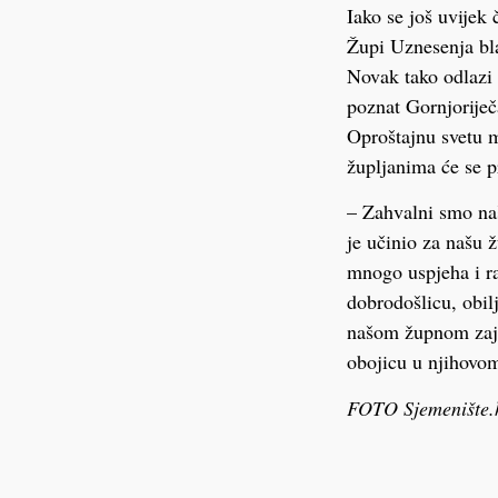
Iako se još uvijek
Župi Uznesenja bl
Novak tako odlazi 
poznat Gornjoriječ
Oproštajnu svetu m
župljanima će se p
– Zahvalni smo na
je učinio za našu 
mnogo uspjeha i r
dobrodošlicu, obil
našom župnom zajed
obojicu u njihovom
FOTO Sjemenište.