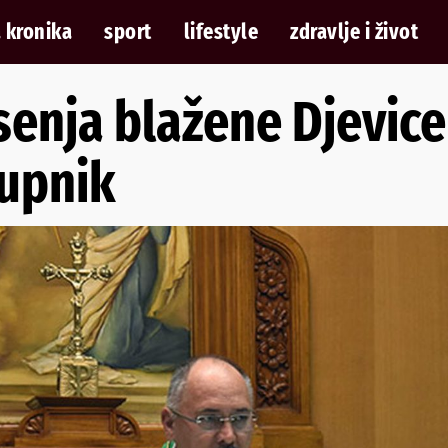
 kronika
sport
lifestyle
zdravlje i život
enja blažene Djevice
župnik