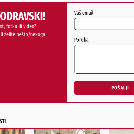
PODRAVSKI!
Vaš email
st, fotku ili video?
ili želite nešto/nekoga
Poruka
POŠALJI
Alternative:
STI