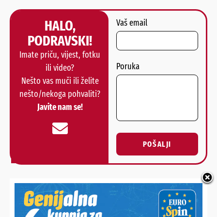
HALO,
Vaš email
PODRAVSKI!
Imate priču, vijest, fotku
Poruka
ili video?
Nešto vas muči ili želite
nešto/nekoga pohvaliti?
Javite nam se!
POŠALJI
Alternative:
NAJNOVIJE VIJESTI