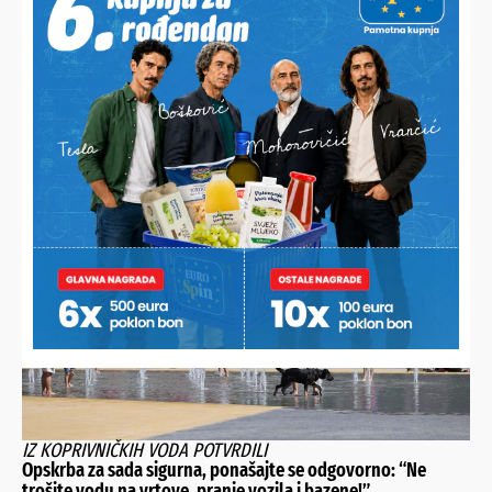
NEIZOSTAVNA POSTAJA UZ MAGISTRALU JE I ŠTAND S
LUBENICAMA OBITELJI ŠOŠ
Urod je dobar i uzgoj isplativ, a sve ih uspiju prodati na
kućnom pragu
IZ KOPRIVNIČKIH VODA POTVRDILI
Opskrba za sada sigurna, ponašajte se odgovorno: “Ne
trošite vodu na vrtove, pranje vozila i bazene!”