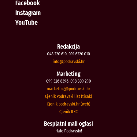
Facebook
Instagram
YouTube
Redakcija
048 220 610, 091 6220 010
@ofni
rh.iksvardop
Marketing
099 326 8396, 098 309 290
@gnitekram
rh.iksvardop
Cjenik Podravski list (tisak)
Cjenik podravski.hr (web)
Cjenik RKC
Besplatni mali oglasi
Halo Podravski!