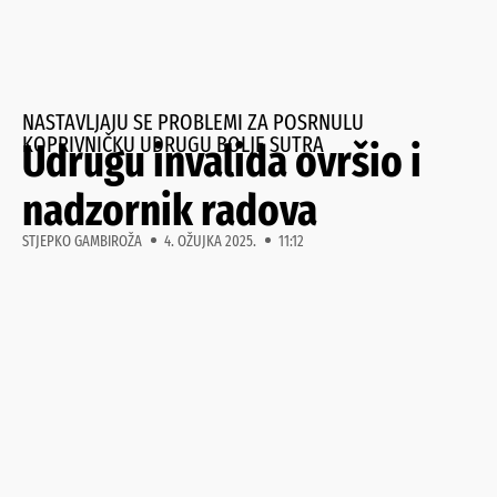
NASTAVLJAJU SE PROBLEMI ZA POSRNULU
KOPRIVNIČKU UDRUGU BOLJE SUTRA
Udrugu invalida ovršio i
nadzornik radova
STJEPKO GAMBIROŽA
4. OŽUJKA 2025.
11:12