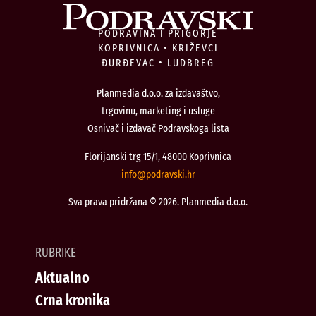
PODRAVINA I PRIGORJE
KOPRIVNICA • KRIŽEVCI
ĐURĐEVAC • LUDBREG
Planmedia d.o.o. za izdavaštvo,
trgovinu, marketing i usluge
Osnivač i izdavač Podravskoga lista
Florijanski trg 15/1, 48000 Koprivnica
@ofni
rh.iksvardop
Sva prava pridržana © 2026. Planmedia d.o.o.
RUBRIKE
Aktualno
Crna kronika