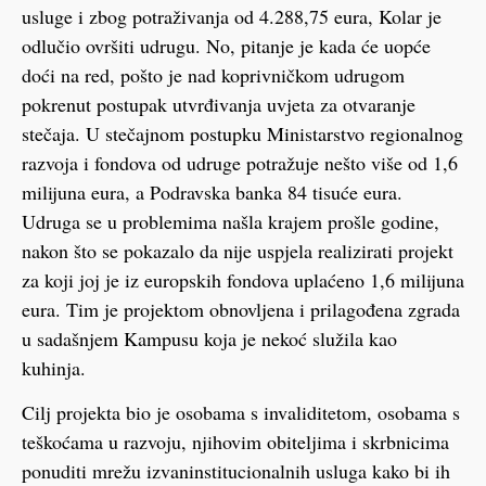
usluge i zbog potraživanja od 4.288,75 eura, Kolar je
odlučio ovršiti udrugu. No, pitanje je kada će uopće
doći na red, pošto je nad koprivničkom udrugom
pokrenut postupak utvrđivanja uvjeta za otvaranje
stečaja. U stečajnom postupku Ministarstvo regionalnog
razvoja i fondova od udruge potražuje nešto više od 1,6
milijuna eura, a Podravska banka 84 tisuće eura.
Udruga se u problemima našla krajem prošle godine,
nakon što se pokazalo da nije uspjela realizirati projekt
za koji joj je iz europskih fondova uplaćeno 1,6 milijuna
eura. Tim je projektom obnovljena i prilagođena zgrada
u sadašnjem Kampusu koja je nekoć služila kao
kuhinja.
Cilj projekta bio je osobama s invaliditetom, osobama s
teškoćama u razvoju, njihovim obiteljima i skrbnicima
ponuditi mrežu izvaninstitucionalnih usluga kako bi ih