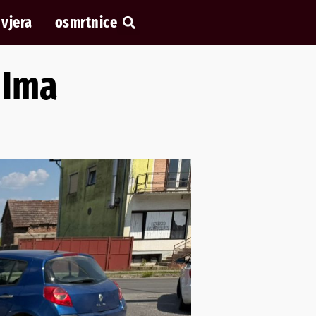
vjera
osmrtnice
 Ima