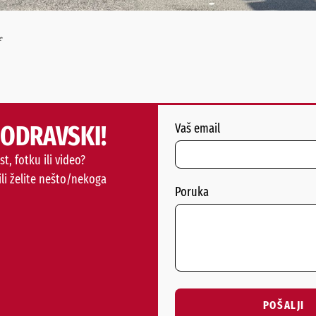
f
PODRAVSKI!
Vaš email
st, fotku ili video?
ili želite nešto/nekoga
Poruka
POŠALJI