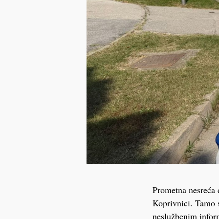
Prometna nesreća d
Koprivnici. Tamo s
neslužbenim inform