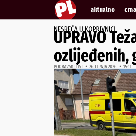
aktualno
crna
NESREĆA U KOPRIVNICI
UPRAVO Težak
ozlijeđenih, 
PODRAVSKI LIST
26. LIPNJA 2026.
15:11