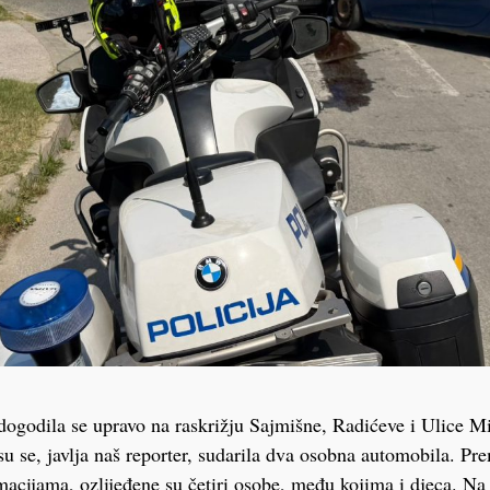
ogodila se upravo na raskrižju Sajmišne, Radićeve i Ulice M
u se, javlja naš reporter, sudarila dva osobna automobila. Pr
acijama, ozlijeđene su četiri osobe, među kojima i djeca. Na