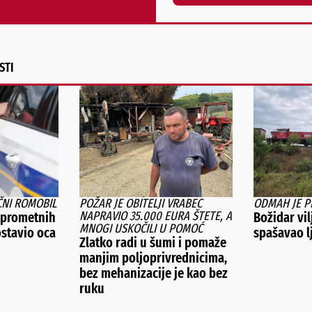
Alternative:
STI
ČNI ROMOBIL
POŽAR JE OBITELJI VRABEC
ODMAH JE P
NAPRAVIO 35.000 EURA ŠTETE, A
 prometnih
Božidar vi
MNOGI USKOČILI U POMOĆ
stavio oca
spašavao l
Zlatko radi u šumi i pomaže
manjim poljoprivrednicima,
bez mehanizacije je kao bez
ruku