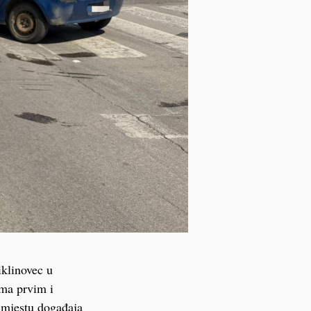
iklinovec u
ema prvim i
 mjestu događaja