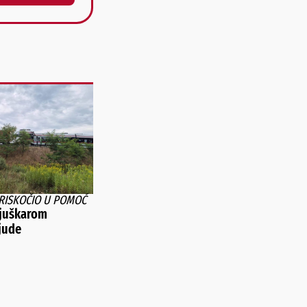
RISKOČIO U POMOĆ
ljuškarom
jude