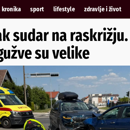
 kronika
sport
lifestyle
zdravlje i život
 sudar na raskrižju.
gužve su velike