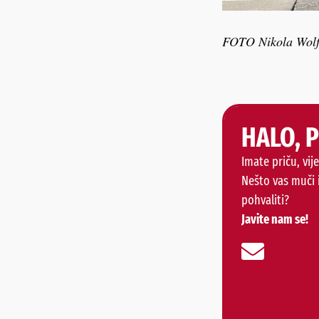
FOTO Nikola Wol
HALO, 
Imate priču, vije
Nešto vas muči 
pohvaliti?
Javite nam se!