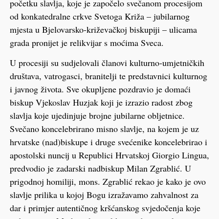
početku slavlja, koje je započelo svečanom procesijom
od konkatedralne crkve Svetoga Križa – jubilarnog
mjesta u Bjelovarsko-križevačkoj biskupiji – ulicama
grada pronijet je relikvijar s moćima Sveca.
U procesiji su sudjelovali članovi kulturno-umjetničkih
društava, vatrogasci, branitelji te predstavnici kulturnog
i javnog života. Sve okupljene pozdravio je domaći
biskup Vjekoslav Huzjak koji je izrazio radost zbog
slavlja koje ujedinjuje brojne jubilarne obljetnice.
Svečano koncelebrirano misno slavlje, na kojem je uz
hrvatske (nad)biskupe i druge svećenike koncelebrirao i
apostolski nuncij u Republici Hrvatskoj Giorgio Lingua,
predvodio je zadarski nadbiskup Milan Zgrablić. U
prigodnoj homiliji, mons. Zgrablić rekao je kako je ovo
slavlje prilika u kojoj Bogu izražavamo zahvalnost za
dar i primjer autentičnog kršćanskog svjedočenja koje