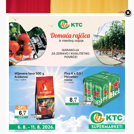
HALO,
Vaš email
PODRAVSKI!
Imate priču, vijest, fotku
Poruka
ili video?