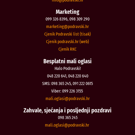
Marketing
099 326 8396, 098 309 290
@gnitekram
rh.iksvardop
Cjenik Podravski list (tisak)
Cjenik podravski.hr (web)
Cjenik RKC
Besplatni mali oglasi
Halo Podravski!
048 220 641, 048 220 640
SMS: 098 365 245, 091 222 0615
Viber: 099 226 3155
@isalgo.ilam
rh.iksvardop
Zahvale, sjećanja i posljednji pozdravi
098 365 245
@isalgo.ilam
rh.iksvardop