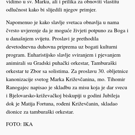
vidimo u sv. Marku, ali i prilika za obnoviti vlastitu
odlučnost kako bi slijedili njegov primjer.
Napomenuo je kako slavlje svetaca obnavlja u nama
čvrsto uvjerenje da je moguće živjeti potpuno za Boga i
u današnjem svijetu. Proslavi je prethodila
devetodnevna duhovna priprema uz bogati kulturni
program. Euharistijsko slavlje sviranjem i pjevanjem
animirali su Gradski puhački orkestar, Tamburaški
orkestar te Zbor sa solistima. Za proslavu 30. obljetnice
kanonizacije svetog Marka Križevčanina, mo. Tihomir
Ranogajec napisao je skladbu za misu koja je dar svecu
i Bjelovarsko-križevačkoj biskupiji u godini Jubileja
dok je Matija Fortuna, rođeni Križevčanin, skladao
dionice za tamburaški orkestar.
FOTO: IKA