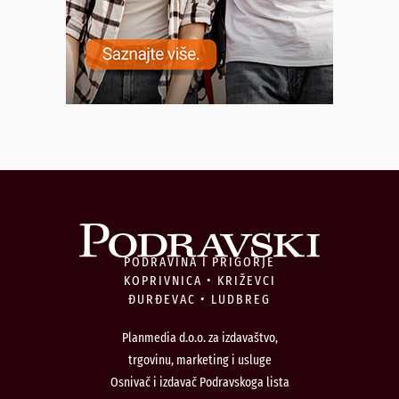
PODRAVINA I PRIGORJE
KOPRIVNICA • KRIŽEVCI
ĐURĐEVAC • LUDBREG
Planmedia d.o.o. za izdavaštvo,
trgovinu, marketing i usluge
Osnivač i izdavač Podravskoga lista