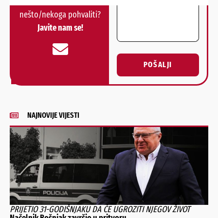
Nešto vas muči ili želite
nešto/nekoga pohvaliti?
Javite nam se!
POŠALJI
Alternative:
NAJNOVIJE VIJESTI
PRIJETIO 31-GODIŠNJAKU DA ĆE UGROZITI NJEGOV ŽIVOT
Načelnik Bošnjak završio u pritvoru