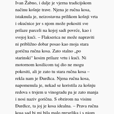
Ivan Žabno, i dalje je vjerna tradicijskom
načinu košnje trave. Njena je ručna kosa,
istaknula je, neizostavna prilikom košnji vrta
i okućnice jer s njom može pokositi sve
prilaze parceli na kojoj sadi povrće, kao i
svojoj kući. – Flakserica ne može napraviti
ni približno dobar posao kao moja stara
gorična ručna kosa. Zato stalno „po
starinski“ kosim prilaze vrtu i kući. Ni
motornom kosilicom taj dio ne mogu
pokositi, ali je zato tu stara ručna kosa –
rekla nam je Đurđica. Njena ručna kosa,
napomenula je, nekad se koristila za košnju
redova s trsjem u vinogradu pa je zato manja
i nosi naziv gorična. S obzirom na visinu
Đurđice, ta joj je kosa idealna. – Prava ručna
kosa sad bi mi bila malo prevelika i s njom