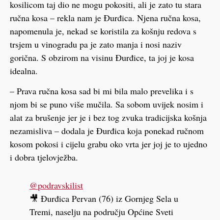
kosilicom taj dio ne mogu pokositi, ali je zato tu stara
ručna kosa – rekla nam je Đurđica. Njena ručna kosa,
napomenula je, nekad se koristila za košnju redova s
trsjem u vinogradu pa je zato manja i nosi naziv
gorična. S obzirom na visinu Đurđice, ta joj je kosa
idealna.
– Prava ručna kosa sad bi mi bila malo prevelika i s
njom bi se puno više mučila. Sa sobom uvijek nosim i
alat za brušenje jer je i bez tog zvuka tradicijska košnja
nezamisliva – dodala je Đurđica koja ponekad ručnom
kosom pokosi i cijelu grabu oko vrta jer joj je to ujedno
i dobra tjelovježba.
@podravskilist
🎥 Đurđica Pervan (76) iz Gornjeg Sela u
Tremi, naselju na području Općine Sveti