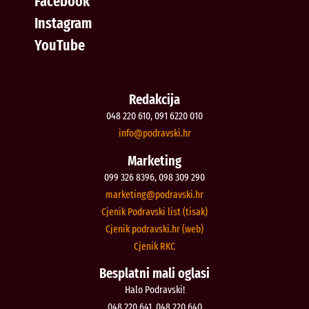
Facebook
Instagram
YouTube
Redakcija
048 220 610, 091 6220 010
@ofni
rh.iksvardop
Marketing
099 326 8396, 098 309 290
@gnitekram
rh.iksvardop
Cjenik Podravski list (tisak)
Cjenik podravski.hr (web)
Cjenik RKC
Besplatni mali oglasi
Halo Podravski!
048 220 641, 048 220 640