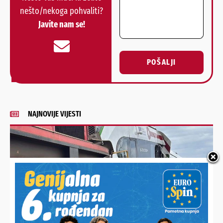
nešto/nekoga pohvaliti?
Javite nam se!
POŠALJI
Alternative:
NAJNOVIJE VIJESTI
NOVI DETALJI SUDARA VLAKOVA
Ozlijeđeno 25 osoba, teretnim vlakom upravljao 20-