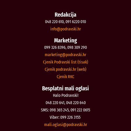
Redakcija
048 220 610, 091 6220 010
@ofni
rh.iksvardop
Marketing
099 326 8396, 098 309 290
@gnitekram
rh.iksvardop
Cjenik Podravski list (tisak)
Cjenik podravski.hr (web)
Cjenik RKC
Besplatni mali oglasi
Halo Podravski!
048 220 641, 048 220 640
SMS: 098 365 245, 091 222 0615
Viber: 099 226 3155
@isalgo.ilam
rh.iksvardop