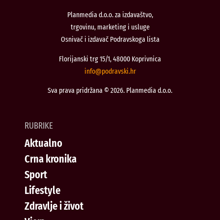
Planmedia d.o.o. za izdavaštvo,
trgovinu, marketing i usluge
Osnivač i izdavač Podravskoga lista
Florijanski trg 15/1, 48000 Koprivnica
@ofni
rh.iksvardop
Sva prava pridržana © 2026. Planmedia d.o.o.
RUBRIKE
Aktualno
Crna kronika
Sport
Lifestyle
Zdravlje i život