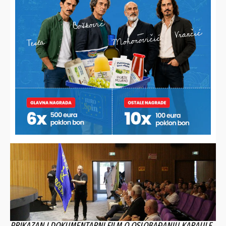
godišnjak
VESELO U MOLVAMA
Pečeni vol nestao!
PRIKAZAN I DOKUMENTARNI FILM O OSLOBAĐANJU KARAULE