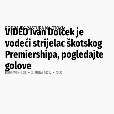
PODRAVEC RASTURA NA OTOKU
VIDEO Ivan Dolček je
vodeći strijelac škotskog
Premiershipa, pogledajte
golove
PODRAVSKI LIST
3. RUJNA 2025.
12:27