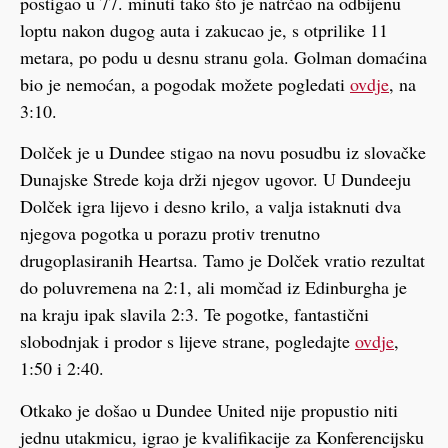
postigao u 77. minuti tako što je natrčao na odbijenu
loptu nakon dugog auta i zakucao je, s otprilike 11
metara, po podu u desnu stranu gola. Golman domaćina
bio je nemoćan, a pogodak možete pogledati
ovdje
, na
3:10.
Dolček je u Dundee stigao na novu posudbu iz slovačke
Dunajske Strede koja drži njegov ugovor. U Dundeeju
Dolček igra lijevo i desno krilo, a valja istaknuti dva
njegova pogotka u porazu protiv trenutno
drugoplasiranih Heartsa. Tamo je Dolček vratio rezultat
do poluvremena na 2:1, ali momčad iz Edinburgha je
na kraju ipak slavila 2:3. Te pogotke, fantastični
slobodnjak i prodor s lijeve strane, pogledajte
ovdje
,
1:50 i 2:40.
Otkako je došao u Dundee United nije propustio niti
jednu utakmicu, igrao je kvalifikacije za Konferencijsku