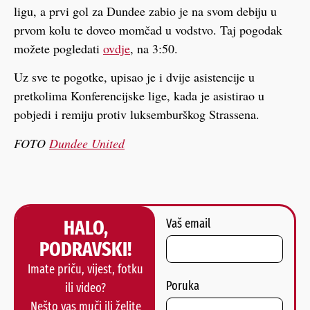
ligu, a prvi gol za Dundee zabio je na svom debiju u
prvom kolu te doveo momčad u vodstvo. Taj pogodak
možete pogledati
ovdje
, na 3:50.
Uz sve te pogotke, upisao je i dvije asistencije u
pretkolima Konferencijske lige, kada je asistirao u
pobjedi i remiju protiv luksemburškog Strassena.
FOTO
Dundee United
HALO,
Vaš email
PODRAVSKI!
Imate priču, vijest, fotku
Poruka
ili video?
Nešto vas muči ili želite