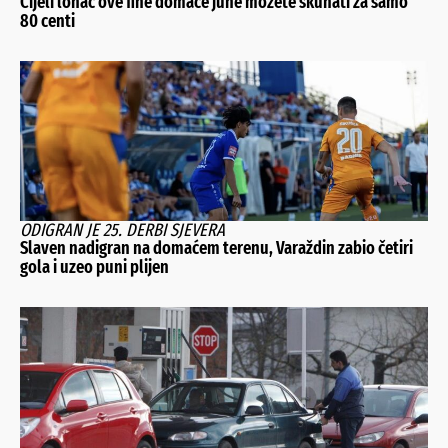
Cijeli lonac ove fine domaće juhe možete skuhati za samo
80 centi
ODIGRAN JE 25. DERBI SJEVERA
Slaven nadigran na domaćem terenu, Varaždin zabio četiri
gola i uzeo puni plijen