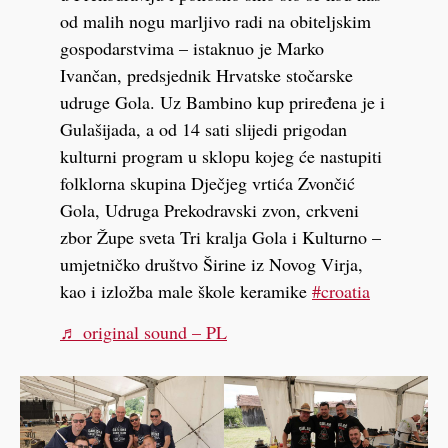
od malih nogu marljivo radi na obiteljskim
gospodarstvima – istaknuo je Marko
Ivančan, predsjednik Hrvatske stočarske
udruge Gola. Uz Bambino kup priređena je i
Gulašijada, a od 14 sati slijedi prigodan
kulturni program u sklopu kojeg će nastupiti
folklorna skupina Dječjeg vrtića Zvončić
Gola, Udruga Prekodravski zvon, crkveni
zbor Župe sveta Tri kralja Gola i Kulturno –
umjetničko društvo Širine iz Novog Virja,
kao i izložba male škole keramike
#croatia
♬ original sound – PL