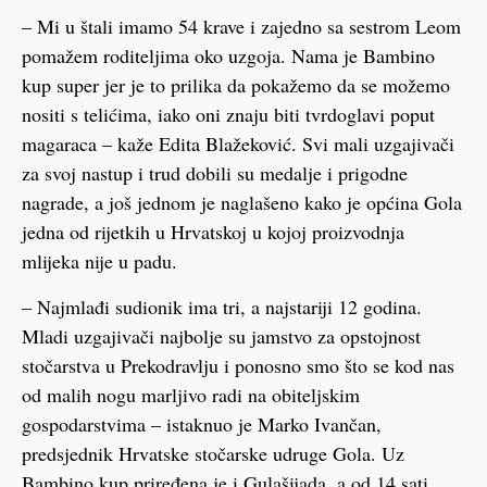
– Mi u štali imamo 54 krave i zajedno sa sestrom Leom
pomažem roditeljima oko uzgoja. Nama je Bambino
kup super jer je to prilika da pokažemo da se možemo
nositi s telićima, iako oni znaju biti tvrdoglavi poput
magaraca – kaže Edita Blažeković. Svi mali uzgajivači
za svoj nastup i trud dobili su medalje i prigodne
nagrade, a još jednom je naglašeno kako je općina Gola
jedna od rijetkih u Hrvatskoj u kojoj proizvodnja
mlijeka nije u padu.
– Najmlađi sudionik ima tri, a najstariji 12 godina.
Mladi uzgajivači najbolje su jamstvo za opstojnost
stočarstva u Prekodravlju i ponosno smo što se kod nas
od malih nogu marljivo radi na obiteljskim
gospodarstvima – istaknuo je Marko Ivančan,
predsjednik Hrvatske stočarske udruge Gola. Uz
Bambino kup priređena je i Gulašijada, a od 14 sati