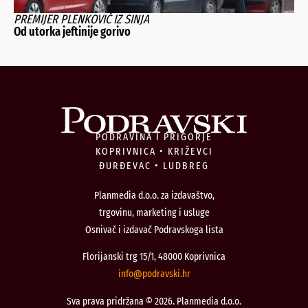
PREMIJER PLENKOVIĆ IZ SINJA
Od utorka jeftinije gorivo
PODRAVINA I PRIGORJE
KOPRIVNICA • KRIŽEVCI
ĐURĐEVAC • LUDBREG
Planmedia d.o.o. za izdavaštvo,
trgovinu, marketing i usluge
Osnivač i izdavač Podravskoga lista
Florijanski trg 15/1, 48000 Koprivnica
@ofni
rh.iksvardop
Sva prava pridržana © 2026. Planmedia d.o.o.