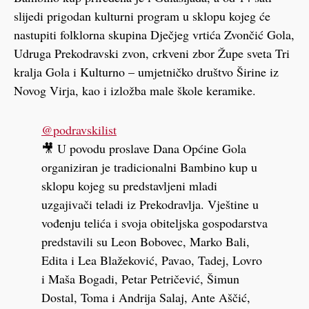
slijedi prigodan kulturni program u sklopu kojeg će
nastupiti folklorna skupina Dječjeg vrtića Zvončić Gola,
Udruga Prekodravski zvon, crkveni zbor Župe sveta Tri
kralja Gola i Kulturno – umjetničko društvo Širine iz
Novog Virja, kao i izložba male škole keramike.
@podravskilist
🎥 U povodu proslave Dana Općine Gola
organiziran je tradicionalni Bambino kup u
sklopu kojeg su predstavljeni mladi
uzgajivači teladi iz Prekodravlja. Vještine u
vođenju telića i svoja obiteljska gospodarstva
predstavili su Leon Bobovec, Marko Bali,
Edita i Lea Blažeković, Pavao, Tadej, Lovro
i Maša Bogadi, Petar Petričević, Šimun
Dostal, Toma i Andrija Salaj, Ante Aščić,