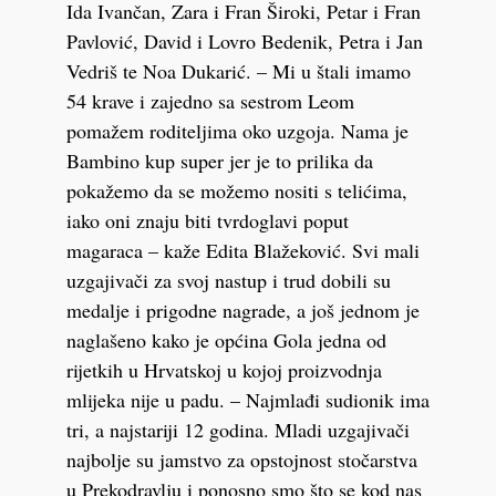
Ida Ivančan, Zara i Fran Široki, Petar i Fran
Pavlović, David i Lovro Bedenik, Petra i Jan
Vedriš te Noa Dukarić. – Mi u štali imamo
54 krave i zajedno sa sestrom Leom
pomažem roditeljima oko uzgoja. Nama je
Bambino kup super jer je to prilika da
pokažemo da se možemo nositi s telićima,
iako oni znaju biti tvrdoglavi poput
magaraca – kaže Edita Blažeković. Svi mali
uzgajivači za svoj nastup i trud dobili su
medalje i prigodne nagrade, a još jednom je
naglašeno kako je općina Gola jedna od
rijetkih u Hrvatskoj u kojoj proizvodnja
mlijeka nije u padu. – Najmlađi sudionik ima
tri, a najstariji 12 godina. Mladi uzgajivači
najbolje su jamstvo za opstojnost stočarstva
u Prekodravlju i ponosno smo što se kod nas