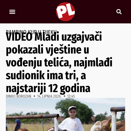
BAMBINO KUP U TIJEKU
VIDEO Mladi uzgajvači
pokazali vještine u
vođenju telića, najmlađi
sudionik ima tri, a
najstariji 12 godina
DINKO BOROZAN
14. LIPNJA 2026.
12:45