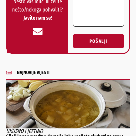
Nešto vas muči ili želite
nešto/nekoga pohvaliti?
Javite nam se!
POŠALJI
Alternative:
NAJNOVIJE VIJESTI
UKUSNO I JEFTINO