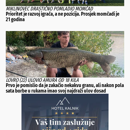
MIKLINOVEC DRASTIČNO POMLADIO MOMČAD
Prioritet je razvoj igrača, a ne pozicija. Prosjek momčadi je
21 godina
LOVRO (22) ULOVIO AMURA OD 18 KILA
Prvo je pomislio da je zakačio nekakvu granu, ali nakon pola
sata borbe u rukama imao svoj najdraži ulov dosad