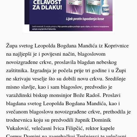
Župa svetog Leopolda Bogdana Mandića iz Koprivnice
na najljepši je i povijesni način, blagoslovom
novoizgrađene crkve, proslavila blagdan nebeskog
zaštitnika. Izgradnja je počela prije tri godine i u Župi
ne skrivaju veselje što su dobili novu crkvu. Središnje
misno slavlje, kao i sam blagoslov, predvodio je
varaždinski biskup monsinjor Bože Radoš. Proslavi
blagdana svetog Leopolda Bogdana Mandića, kao i
svečanom blagoslovu novoizgrađene crkve, prethodila je
trodnevnica koju su predvodili župnik Dominik
Vukalović, velečasni Ivica Filipčić, rektor kapele
Corpus Domini na zagrebačkoj Trešnjevci te velečasni