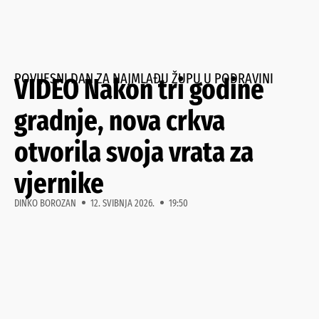
POVIJESNI DAN ZA NAJMLAĐU ŽUPU U PODRAVINI
VIDEO Nakon tri godine
gradnje, nova crkva
otvorila svoja vrata za
vjernike
DINKO BOROZAN
12. SVIBNJA 2026.
19:50