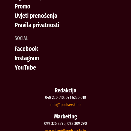
Promo
Uvjeti prenošenja
Pravila privatnosti
SOCIAL
Facebook
Instagram
YouTube
Redakcija
048 220 610, 091 6220 010
@ofni
rh.iksvardop
Marketing
099 326 8396, 098 309 290
@gnitekram
rh.iksvardop