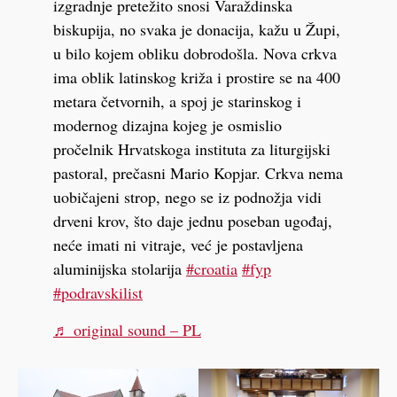
izgradnje pretežito snosi Varaždinska
biskupija, no svaka je donacija, kažu u Župi,
u bilo kojem obliku dobrodošla. Nova crkva
ima oblik latinskog križa i prostire se na 400
metara četvornih, a spoj je starinskog i
modernog dizajna kojeg je osmislio
pročelnik Hrvatskoga instituta za liturgijski
pastoral, prečasni Mario Kopjar. Crkva nema
uobičajeni strop, nego se iz podnožja vidi
drveni krov, što daje jednu poseban ugođaj,
neće imati ni vitraje, već je postavljena
aluminijska stolarija
#croatia
#fyp
#podravskilist
♬ original sound – PL