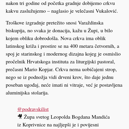
nakon tri godine od početka gradnje dobijemo crkvu
kakvu zaslužujemo – naglasio je velečasni Vukalović.
Troškove izgradnje pretežito snosi Varaždinska
biskupija, no svaka je donacija, kažu u Župi, u bilo
kojem obliku dobrodošla. Nova crkva ima oblik
latinskog križa i prostire se na 400 metara četvornih, a
spoj je starinskog i modernog dizajna kojeg je osmislio
pročelnik Hrvatskoga instituta za liturgijski pastoral,
prečasni Mario Kopjar. Crkva nema uobičajeni strop,
nego se iz podnožja vidi drveni krov, što daje jednu
poseban ugođaj, neće imati ni vitraje, već je postavljena
aluminijska stolarija.
@podravskilist
🎥 Župa svetog Leopolda Bogdana Mandića
iz Koprivnice na najljepši je i povijesni