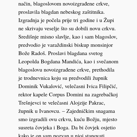
način, blagoslovom novoizgrađene crkve,
proslavila blagdan nebeskog zaštitnika.
Izgradnja je počela prije tri godine i u Župi
ne skrivaju veselje što su dobili novu crkvu.
Središnje misno slavlje, kao i sam blagoslov,
predvodio je varaždinski biskup monsinjor
Bože Radoš. Proslavi blagdana svetog
Leopolda Bogdana Mandića, kao i svečanom
blagoslovu novoizgrađene crkve, prethodila
je trodnevnica koju su predvodili župnik
Dominik Vukalović, velečasni Ivica Filipčić,
rektor kapele Corpus Domini na zagrebačkoj
Trešnjevci te velečasni Alojzije Pakrac,
župnik u Ivanovcu. – Zajedničkim snagama
smo izgradili ovu crkvu, kuću Božju, mjesto
susreta čovjeka i Boga. Da bi čovjek osjetio
kako je on sam pozvan u njoj stanovati