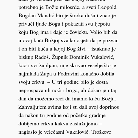
potrebno je Božje milosrđe, a sveti Leopold
Bogdan Mandić bio je široka duša i znao je
privući ljude Bogu i pokazati svu ljepotu
koju Bog ima i daje je čovjeku. Volio bih da
u ovoj kući Božjoj svatko osjeti da je pozvan
i on biti kuća u kojoj Bog živi – istaknuo je
biskup Radoš. Župnik Dominik Vukalović,
kao i svi župljani, nije skrivao veselje što je
najmlađa Župa u Podravini konačno dobila
svoju crkvu. – U tri godine bilo je dosta
neprospavanih noći i briga, ali došao je i taj
dan da možemo reći da imamo kuću Božju.
Zahvaljujem svima koji su dali svoj doprinos
da nakon tri godine od početka gradnje
dobijemo crkvu kakvu zaslužujemo –
naglasio je velečasni Vukalović. Troškove