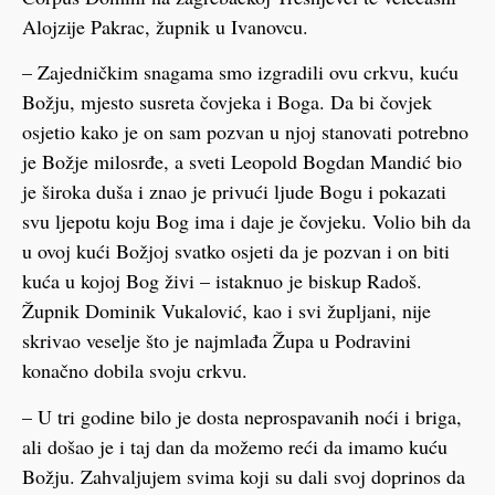
Alojzije Pakrac, župnik u Ivanovcu.
– Zajedničkim snagama smo izgradili ovu crkvu, kuću
Božju, mjesto susreta čovjeka i Boga. Da bi čovjek
osjetio kako je on sam pozvan u njoj stanovati potrebno
je Božje milosrđe, a sveti Leopold Bogdan Mandić bio
je široka duša i znao je privući ljude Bogu i pokazati
svu ljepotu koju Bog ima i daje je čovjeku. Volio bih da
u ovoj kući Božjoj svatko osjeti da je pozvan i on biti
kuća u kojoj Bog živi – istaknuo je biskup Radoš.
Župnik Dominik Vukalović, kao i svi župljani, nije
skrivao veselje što je najmlađa Župa u Podravini
konačno dobila svoju crkvu.
– U tri godine bilo je dosta neprospavanih noći i briga,
ali došao je i taj dan da možemo reći da imamo kuću
Božju. Zahvaljujem svima koji su dali svoj doprinos da