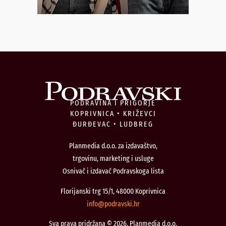
PODRAVINA I PRIGORJE
KOPRIVNICA • KRIŽEVCI
ĐURĐEVAC • LUDBREG
Planmedia d.o.o. za izdavaštvo,
trgovinu, marketing i usluge
Osnivač i izdavač Podravskoga lista
Florijanski trg 15/1, 48000 Koprivnica
@ofni
rh.iksvardop
Sva prava pridržana © 2026. Planmedia d.o.o.