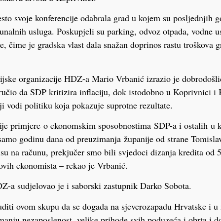
sto svoje konferencije odabrala grad u kojem su posljednjih 
unalnih usluga. Poskupjeli su parking, odvoz otpada, vodne us
 čime je gradska vlast dala snažan doprinos rastu troškova g
ijske organizacije HDZ-a Mario Vrbanić izrazio je dobrodošl
ručio da SDP kritizira inflaciju, dok istodobno u Koprivnici i
i vodi politiku koja pokazuje suprotne rezultate.
e primjere o ekonomskim sposobnostima SDP-a i ostalih u koa
 samo godinu dana od preuzimanja županije od strane Tomisla
usu na računu, prekjučer smo bili svjedoci dizanja kredita od 5
ovih ekonomista – rekao je Vrbanić.
Z-a sudjelovao je i saborski zastupnik Darko Sobota.
diti ovom skupu da se događa na sjeverozapadu Hrvatske i u 
 manju nezaposlenost, velike prihode svih poduzeća i obrta i d