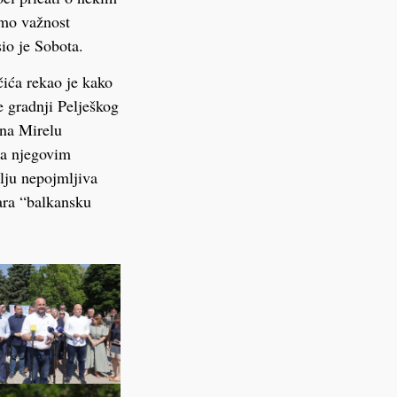
amo važnost
io je Sobota.
čića rekao je kako
e gradnji Pelješkog
 na Mirelu
ma njegovim
lju nepojmljiva
ara “balkansku