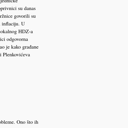
ajedničke
privnici su danas
ržnice govorili su
inflaciju. U
i lokalnog HDZ-a
nici odgovorna
ao je kako građane
 i Plenkovićeva
obleme. Ono što ih