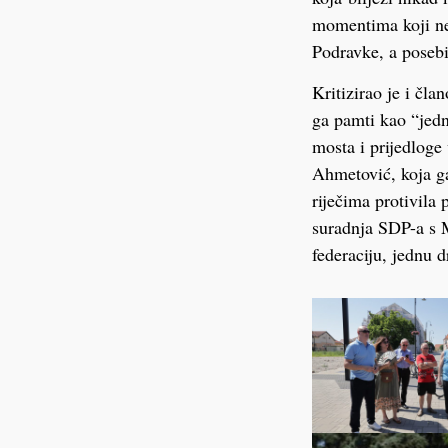
momentima koji ne
Podravke, a posebi
Kritizirao je i čl
ga pamti kao “jedn
mosta i prijedloge
Ahmetović, koja ga
riječima protivila
suradnja SDP-a s M
federaciju, jednu d