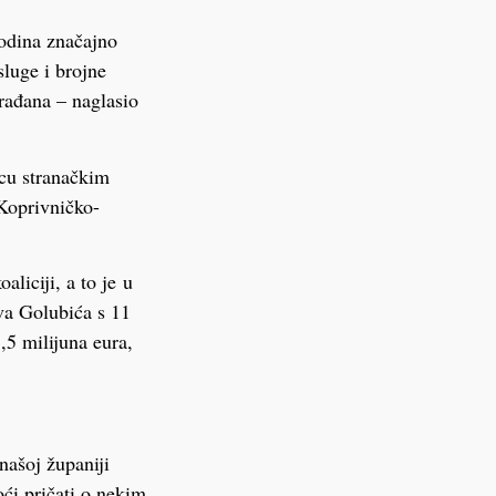
godina značajno
luge i brojne
rađana – naglasio
icu stranačkim
 Koprivničko-
liciji, a to je u
va Golubića s 11
,5 milijuna eura,
našoj županiji
oći pričati o nekim