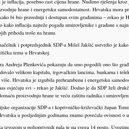
je inflacija, posebno rast cijena hrane. Nudimo rješenja kroz 
izvodnju hrane i energetsku samodostatnost. Hrvatska mora pr
ako bi bio pravedniji i dostupan svim građanima – rekao je 
o kako inflacija najteže pogađa umirovljenike i građane s naj
ojih prihoda troše na hranu.
ačelnik i potpredsjednik SDP-a Mišel Jakšić ustvrdio je kako 
litička tema u Hrvatskoj.
ra Andreja Plenkovića pokazuju da smo pogodili ono što građ
ovalo velikom kapitalu, trgovačkim lancima, bankama i tel
e više. Hrvatska je izgubila prehrambenu i energetsku samodos
nas osjećaju svi – rekao je Jakšić. Dodao je da SDP želi druk
 domaću proizvodnju hrane te veću zaštitu radnika i umirovljen
ijske organizacije SDP-a i koprivničko-križevački župan Tomi
Hrvatska u posljednjim godinama znatno povećala ovisnost o 
za izvozom u poljoprivredi pala je na svega 14 posto. Uvozim