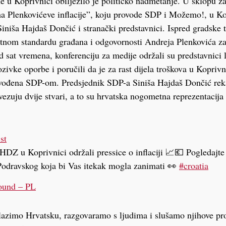
e u Koprivnici obilježilo je političko nadmetanje. U sklopu z
 Plenkovićeve inflacije”, koju provode SDP i Možemo!, u Ko
Siniša Hajdaš Dončić i stranački predstavnici. Ispred gradske t
votnom standardu građana i odgovornosti Andreja Plenkovića za 
 sat vremena, konferenciju za medije održali su predstavnic
ozivke oporbe i poručili da je za rast dijela troškova u Kopriv
dvođena SDP-om. Predsjednik SDP-a Siniša Hajdaš Dončić rek
ezuju dvije stvari, a to su hrvatska nogometna reprezentacija
st
HDZ u Koprivnici održali pressice o inflaciji 📈💶 Pogledajte
Podravskog koja bi Vas itekak mogla zanimati 👀
#croatia
ound – PL
lazimo Hrvatsku, razgovaramo s ljudima i slušamo njihove pr