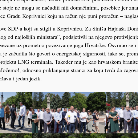
 stoje ne mogu se načuditi niti domaćinima, posebice jer zn
ce Gradu Koprivnici koju na račun nje puni proračun – naglas
anove SDP-a koji su stigli u Koprivnicu. Za Sinišu Hajdaša Don
og od najlošijih ministara”, podsjetivši na njegovo protivljenj
 vezane uz prometno povezivanje juga Hrvatske. Osvrnuo se i
 je začudila što govori o energetskoj sigurnosti, iako se, pre
 projektu LNG terminala. Također mu je kao hrvatskom branite
ožemo!, odnosno priklanjanje stranci za koju tvrdi da zagov
ržavu i jedan jezik.