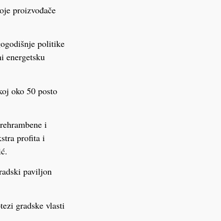
voje proizvođače
ogodišnje politike
ni energetsku
koj oko 50 posto
prehrambene i
ra profita i
ić.
radski paviljon
ezi gradske vlasti