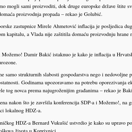
mo mogli sami proizvoditi, dok druge europske države štite s
omaća proizvodnja propada – rekao je Golubić.
orske zastupnice Mirele Ahmetović inflacija je posljedica dug
m kapitalu, a Vlada nije zaštitila domaću proizvodnju hrane 
 Možemo! Damir Bakić istaknuo je kako je inflacija u Hrvats
urozone.
 ne samo strukturnih slabosti gospodarstva nego i nedovoljne 
statnosti. Godinama upozoravamo na potrebu oporezivanja ekst
ele tog novca prema najugroženijim građanima – rekao je Bak
na nakon što je završila konferencija SDP-a i Možemo!, na g
nici lokalnog HDZ-a.
ničkog HDZ-a Bernard Vukušić ustvrdio je kako su upravo pot
roškova života u Koprivnici.