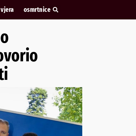
vjera
osmrtnice
 o
ovorio
ti