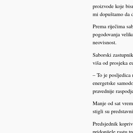
proizvode koje bis
mi dopuštamo da d
Prema riječima sab
pogodovanja veliko
neovisnost.
Saborski zastupnik
viša od prosjeka e
– To je posljedica
energetske samodo
pravednije raspodj
Manje od sat vreme
stigli su predstav
Predsjednik kopriv
pridonijele rastu t