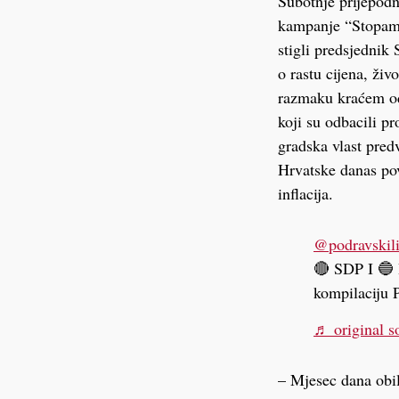
Subotnje prijepodn
kampanje “Stopama
stigli predsjednik 
o rastu cijena, ži
razmaku kraćem od
koji su odbacili pr
gradska vlast pre
Hrvatske danas pov
inflacija.
@podravskili
🔴 SDP I 🔵 
kompilaciju 
♬ original s
– Mjesec dana obi