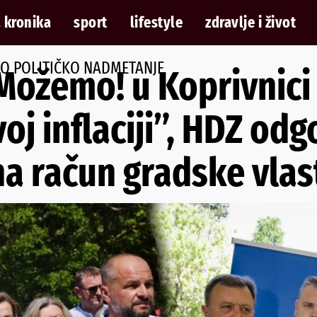
 kronika
sport
lifestyle
zdravlje i život
LO POLITIČKO NADMETANJE
Možemo! u Koprivnici
oj inflaciji”, HDZ odg
 račun gradske vlas