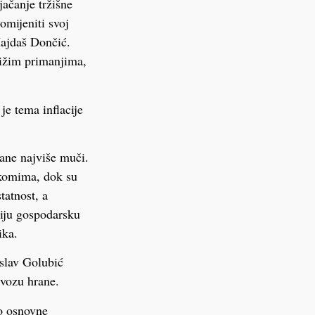
jačanje tržišne
omijeniti svoj
Hajdaš Dončić.
nižim primanjima,
je tema inflacije
ane najviše muči.
ekomima, dok su
tatnost, a
čiju gospodarsku
ika.
slav Golubić
uvozu hrane.
o osnovne