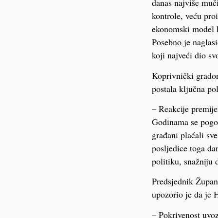
danas najviše muči 
kontrole, veću pro
ekonomski model k
Posebno je naglasi
koji najveći dio sv
Koprivnički gradon
postala ključna po
– Reakcije premije
Godinama se pogod
građani plaćali sv
posljedice toga da
politiku, snažniju
Predsjednik Župan
upozorio je da je 
– Pokrivenost uvo