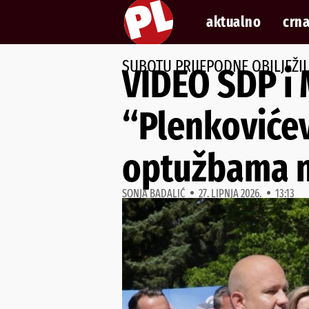
aktualno
crna
SUBOTU PRIJEPODNE OBILJEŽI
VIDEO SDP i 
“Plenkovićev
optužbama na
SONJA BADALIĆ
27. LIPNJA 2026.
13:13