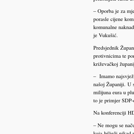
– Oporba je za mje
porasle cijene kom
komunalne naknade,
je Vukušić.
Predsjednik Župan
protivnicima te po
križevačkoj županij
– Imamo najsvježij
našoj Županiji. U
milijuna eura u pl
to je primjer SDP-
Na konferenciji HD
– Ne mogu se naču
koja bilježi nikad