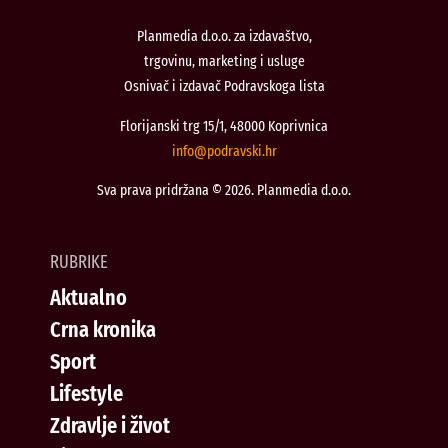
Planmedia d.o.o. za izdavaštvo,
trgovinu, marketing i usluge
Osnivač i izdavač Podravskoga lista
Florijanski trg 15/1, 48000 Koprivnica
@ofni
rh.iksvardop
Sva prava pridržana © 2026. Planmedia d.o.o.
RUBRIKE
Aktualno
Crna kronika
Sport
Lifestyle
Zdravlje i život