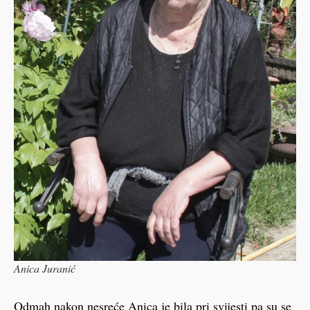
Anica Juranić
Odmah nakon nesreće Anica je bila pri svijesti pa su se