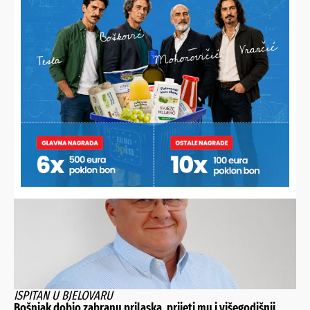
Nešto vas muči ili želite
nešto/nekoga pohvaliti?
Javite nam se!
POŠALJI
Alternative:
NAJNOVIJE VIJESTI
ISPITAN U BJELOVARU
Bošnjak dobio zabranu prilaska, prijeti mu i višegodišnji