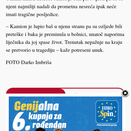
njeni najmiliji nadali da prometna nesreća ipak neće
imati tragične posljedice.
– Kamion je lupio baš u njenu stranu pa su ozljede bili
preteške i baka je preminula u bolnici, unatoč naporima
liječnika da joj spase život. Trenutak nepažnje na kraju
se pretvorio u tragediju – kaže potreseni unuk.
FOTO Darko Imbriša
HALO,
Vaš email
PODRAVSKI!
Imate priču, vijest, fotku
Poruka
ili video?