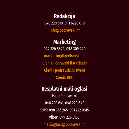
Redakcija
048 220 610, 091 6220 010
@ofni
rh.iksvardop
Marketing
099 326 8396, 098 309 290
@gnitekram
rh.iksvardop
Cjenik Podravski list (tisak)
Cjenik podravski.hr (web)
Cjenik RKC
Besplatni mali oglasi
Halo Podravski!
048 220 641, 048 220 640
SMS: 098 365 245, 091 222 0615
Viber: 099 226 3155
@isalgo.ilam
rh.iksvardop