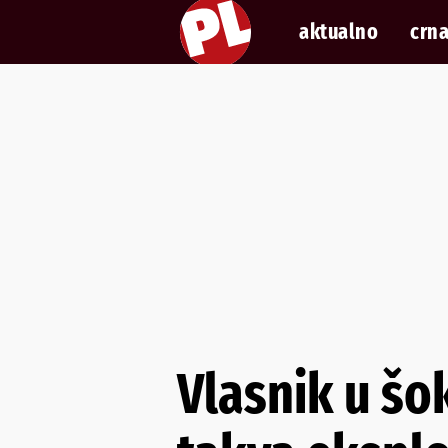
aktualno
crna
Vlasnik u šok