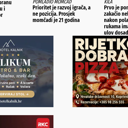
POMLADIO MOMČAD
KILA
branu
Prioritet je razvoj igrača, a
Prvo je pom
u i
ne pozicija. Prosjek
zakačio ne
or
momčadi je 21 godina
nakon pola
rukama ima
ulov dosa