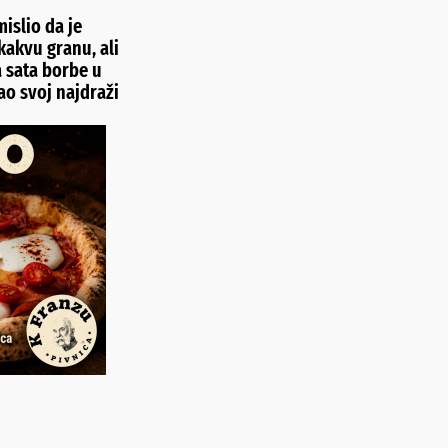
islio da je
kakvu granu, ali
 sata borbe u
o svoj najdraži
d