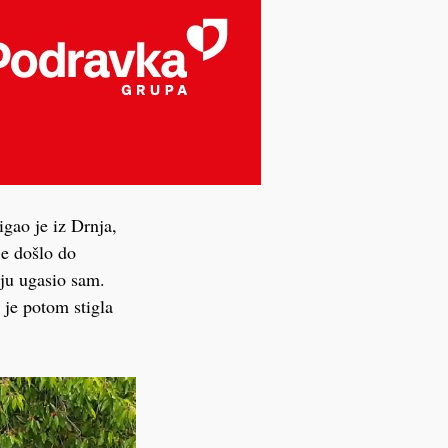
igao je iz Drnja,
je došlo do
aju ugasio sam.
 je potom stigla