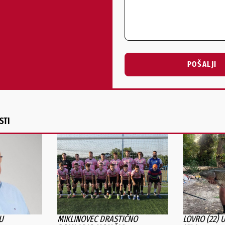
POŠALJI
Alternative:
STI
U
MIKLINOVEC DRASTIČNO
LOVRO (22) 