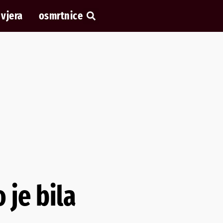
vjera
osmrtnice
 je bila