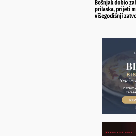
Bošnjak dobio za
prilaska, prijeti m
višegodišnji zatv