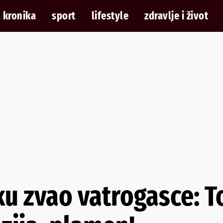
 kronika
sport
lifestyle
zdravlje i život
u zvao vatrogasce: To