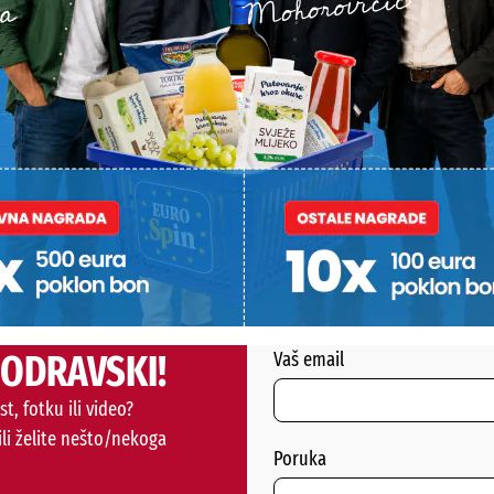
PODRAVSKI!
Vaš email
st, fotku ili video?
ili želite nešto/nekoga
Poruka