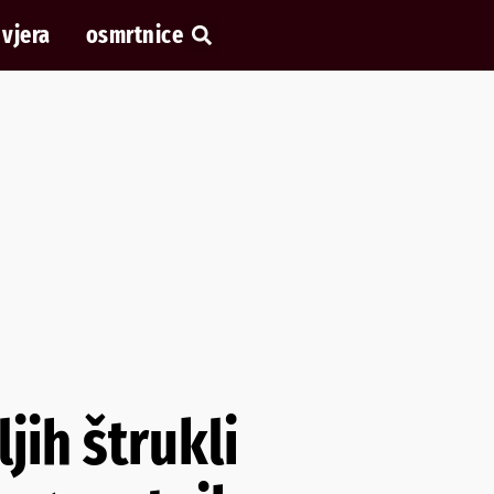
vjera
osmrtnice
jih štrukli