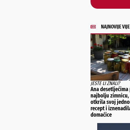
NAJNOVIJE VIJE
JESTE LI ZNALI?
Ana desetljećima
najbolju zimnicu, 
otkrila svoj jedn
recept i iznenadil
domaćice