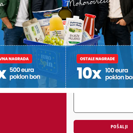
mnogi će se složiti da su najbolji upravo kada izađu iz pećnice.
PODRAVSKI!
Vaš email
st, fotku ili video?
ili želite nešto/nekoga
Poruka
POŠALJI