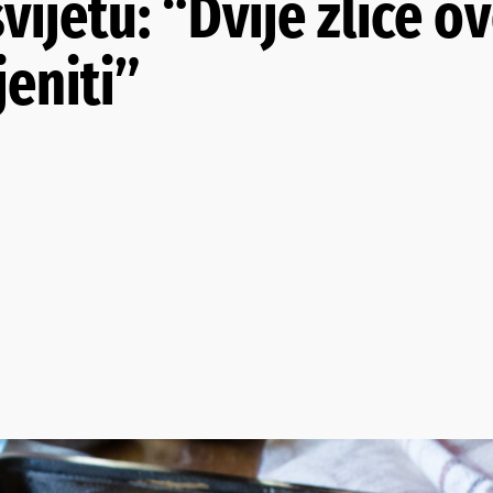
vijetu: “Dvije žlice o
jeniti”