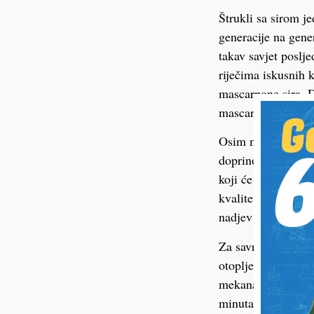
Štrukli sa sirom je
generacije na gener
takav savjet poslj
riječima iskusnih 
mascarpone sira. Do
mascarponea kako b
Osim mascarponea, 
doprinosi kremasto
koji će diskretno n
kvalitetan svježi k
nadjev ne bi bio ri
Za savršeno zapeče
otopljenog maslaca
mekana i sočna. Št
minuta, odnosno do