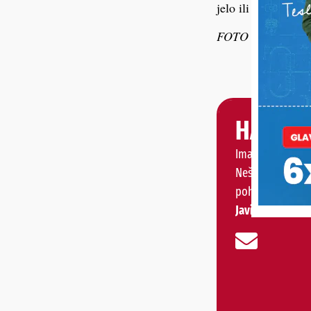
jelo ili prilog, a 
FOTO ilustracija
HALO, 
Imate priču, vije
Nešto vas muči 
pohvaliti?
Javite nam se!