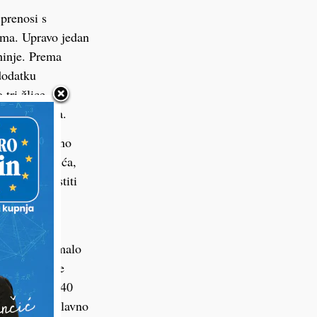
 prenosi s
jima. Upravo jedan
hinje. Prema
dodatku
tri žlice
ekom pečenja.
, koje dodatno
atnog oraščića,
 važno koristiti
cijediti kako
ekućine.
 uz dodatak malo
šnjost ostaje
a oko 35 do 40
topli, kao glavno