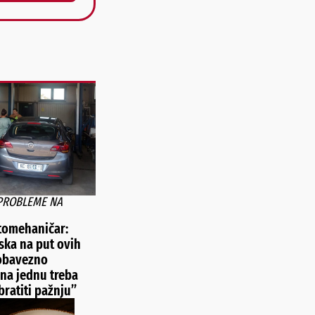
 PROBLEME NA
tomehaničar:
aska na put ovih
 obavezno
 na jednu treba
ratiti pažnju”