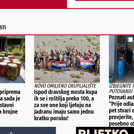
Alternative:
STI
NOVO OMILJENO OKUPLJALIŠTE
IZBJEGNITE
PUTOVANJU
 priprema
Ispod dravskog mosta kupa
Poznati au
a sada je
ih se i roštilja preko 100, a
“Prije odl
ostavni
za sve one koji ljetuju na
pet stvari
a brojne
Jadranu imaju samo jednu
provjerite,
kratku poruku!
posebno ob