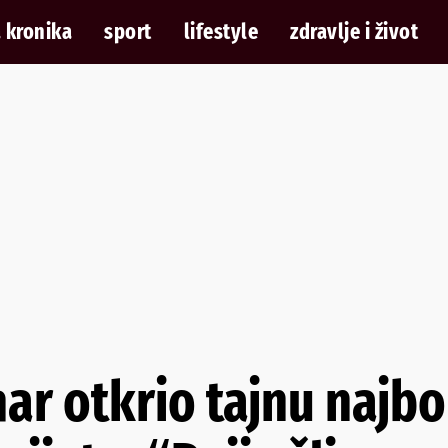
 kronika
sport
lifestyle
zdravlje i život
r otkrio tajnu najbol