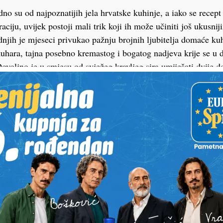
dno su od najpoznatijih jela hrvatske kuhinje, a iako se recept
aciju, uvijek postoji mali trik koji ih može učiniti još ukusni
ednjih je mjeseci privukao pažnju brojnih ljubitelja domaće ku
kuhara, tajna posebno kremastog i bogatog nadjeva krije se u 
voljno je u smjesu od svježeg kravljeg sira umiješati dvije do 
i nadjev postao nježniji, punijeg okusa i zadržao sočnost tij
u nadjev se dodaju jaja, prstohvat soli i malo kiselog vrhnja
j teksturi. Neki kuhari preporučuju i vrlo malu količinu mušk
aglasiti aromu sira, a da pritom ne dominira jelom. Jednako je
ravlji sir. Ako je sir previše vlažan, preporučuje se kratko ga o
jedak i kako se tijesto tijekom pečenja ne bi natopilo viškom t
ne štrukle preporučuje se preljev od kiselog i slatkog vrhnja
. Takva kombinacija stvara zlatnu, mirisnu koricu, dok unutra
rukle se peku u prethodno zagrijanoj pećnici na 190 stupnjev
k površina ne poprimi lijepu zlatnosmeđu boju. Poslužuju se 