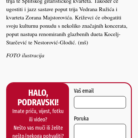
trija te Splitskog gitarističkog kvarteta. Također će
ugostiti i jazz sastave poput trija Vedrana Ružića i
kvarteta Zorana Majstorovića. Križevci će obogatiti
svoju kulturnu ponudu s nekoliko značajnih koncerata,
poput nastupa renomiranih glazbenih dueta Kocelj-
Starčević te Nestorović-Glodić. (mš)
FOTO ilustracija
HALO,
Vaš email
PODRAVSKI!
Imate priču, vijest, fotku
Poruka
ili video?
Nešto vas muči ili želite
nešto/nekoga pohvaliti?