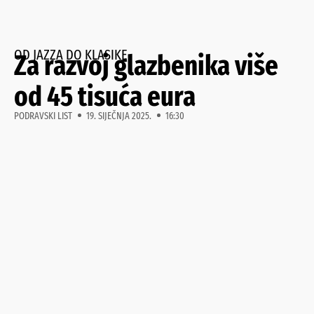
OD JAZZA DO KLASIKE
Za razvoj glazbenika više
od 45 tisuća eura
PODRAVSKI LIST
19. SIJEČNJA 2025.
16:30