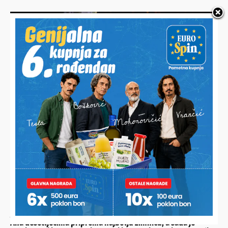
VESELO U MOLVAMA
Pečeni vol nestao!
JESTE LI ZNALI?
Ana desetljećima priprema najbolju zimnicu, a sada je