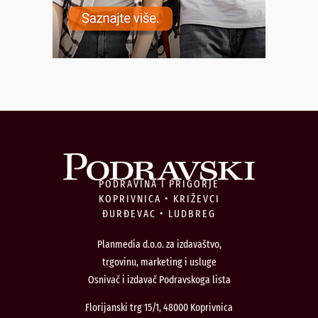
PODRAVINA I PRIGORJE
KOPRIVNICA • KRIŽEVCI
ĐURĐEVAC • LUDBREG
Planmedia d.o.o. za izdavaštvo,
trgovinu, marketing i usluge
Osnivač i izdavač Podravskoga lista
Florijanski trg 15/1, 48000 Koprivnica