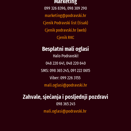
Marketing
099 326 8396, 098 309 290
@gnitekram
rh.iksvardop
Cjenik Podravski list (tisak)
Cjenik podravski.hr (web)
Cjenik RKC
Besplatni mali oglasi
Halo Podravski!
048 220 641, 048 220 640
SMS: 098 365 245, 091 222 0615
Viber: 099 226 3155
@isalgo.ilam
rh.iksvardop
Zahvale, sjećanja i posljednji pozdravi
098 365 245
@isalgo.ilam
rh.iksvardop