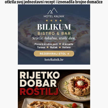
otkrila svoj jednostavni recept i iznenadila brojne domaćice