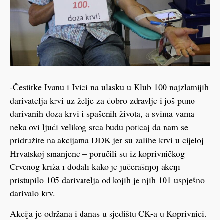
-Čestitke Ivanu i Ivici na ulasku u Klub 100 najzlatnijih
darivatelja krvi uz želje za dobro zdravlje i još puno
darivanih doza krvi i spašenih života, a svima vama
neka ovi ljudi velikog srca budu poticaj da nam se
pridružite na akcijama DDK jer su zalihe krvi u cijeloj
Hrvatskoj smanjene – poručili su iz koprivničkog
Crvenog križa i dodali kako je jučerašnjoj akciji
pristupilo 105 darivatelja od kojih je njih 101 uspješno
darivalo krv.
Akcija je održana i danas u sjedištu CK-a u Koprivnici.