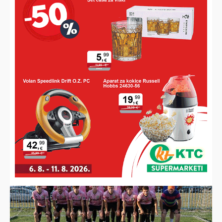
NAJNOVIJE VIJESTI
ISPITAN U BJELOVARU
Bošnjak dobio zabranu prilaska, prijeti mu i višegodišnji
zatvor