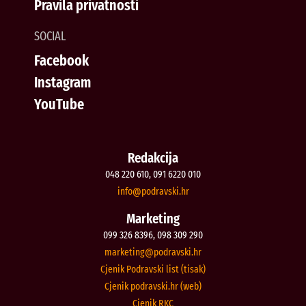
Pravila privatnosti
SOCIAL
Facebook
Instagram
YouTube
Redakcija
048 220 610, 091 6220 010
@ofni
rh.iksvardop
Marketing
099 326 8396, 098 309 290
@gnitekram
rh.iksvardop
Cjenik Podravski list (tisak)
Cjenik podravski.hr (web)
Cjenik RKC