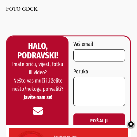
FOTO GDCK
HALO,
Vaš email
PODRAVSKI!
Imate priču, vijest, fotku
Poruka
ili video?
Nešto vas muči ili želite
nešto/nekoga pohvaliti?
Javite nam se!
POŠALJI
Alternative: