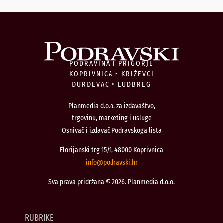
PODRAVINA I PRIGORJE
KOPRIVNICA • KRIŽEVCI
ĐURĐEVAC • LUDBREG
Planmedia d.o.o. za izdavaštvo,
trgovinu, marketing i usluge
Osnivač i izdavač Podravskoga lista
Florijanski trg 15/1, 48000 Koprivnica
@ofni
rh.iksvardop
Sva prava pridržana © 2026. Planmedia d.o.o.
RUBRIKE