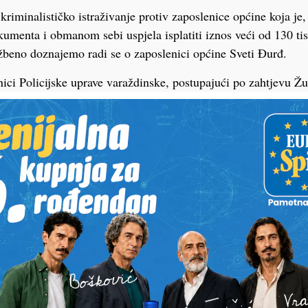
a kriminalističko istraživanje protiv zaposlenice općine koja j
umenta i obmanom sebi uspjela isplatiti iznos veći od 130 ti
žbeno doznajemo radi se o zaposlenici općine Sveti Đurđ.
enici Policijske uprave varaždinske, postupajući po zahtjevu Ž
tva u Varaždinu, dovršili su kriminalističko istraživanje nad
počinila kaznena djela Zlouporaba položaja i ovlasti te Krivot
aždinskoj.
mnja, nezakonitim radnjama bavila čak pet godina. Ona je ka
amouprave iz Varaždinske županije, ovlaštena za obavljanje po
cijske i knjigovodstvene dokumentacije za jedan dječji vrtić t
je, u razdoblju od studenog 2020. godine do siječnja 2025. go
neosnovano ispisane u svrhu isplate u svoju korist, neistinito 
 ravnateljica dječjeg vrtića te u već prethodno potpisane virma
, iskorištavajući njezino povjerenje i količinu isprava koju je tr
mane u kojima je bez osnova upisala samu sebe kao primateljic