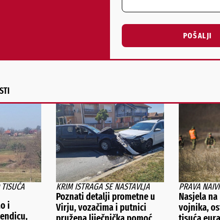
POŠALJI
Alternative:
STI
 TISUĆA
KRIM ISTRAGA SE NASTAVLJA
PRAVA NAIV
Poznati detalji prometne u
Nasjela na
o i
Virju, vozačima i putnici
vojnika, os
kendicu,
pružena liječnička pomoć
tisuća eur