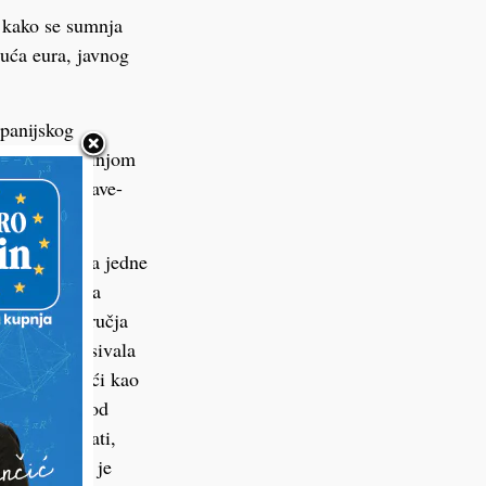
e, kako se sumnja
suća eura, javnog
upanijskog
 41-godišnjakinjom
vorenje isprave-
o zaposlenica jedne
slova vođenja
akođer s područja
dine, potpisivala
ih prikazujući kao
nske naloge od
ebala potpisati,
u isplate pa je