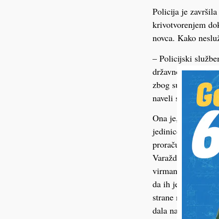
Policija je završil
krivotvorenjem dok
novca. Kako neslu
– Policijski služb
državnog odvjetniš
zbog sumnje da je 
naveli su u PU Var
Ona je, kako se su
jedinice lokalne s
proračunske, finan
Varaždinske župani
virmanske naloge, 
da ih je potpisala
strane ravnateljice
dala na potpis vir