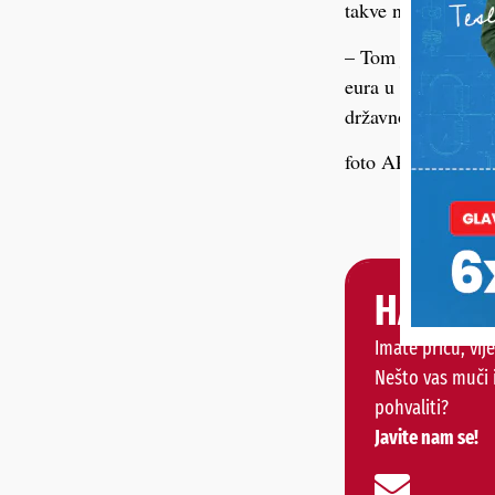
takve neistinite v
– Tom je prilikom 
eura u korist svoj
državnom odvjetni
foto ARHIVA PL
HALO, 
Imate priču, vije
Nešto vas muči 
pohvaliti?
Javite nam se!