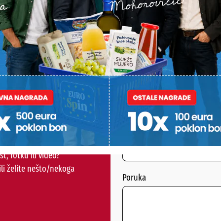
irmanske naloge dala na provedbu.
s računa dječjeg vrtića neosnovano stekla novčani iznos od 
eg računa. Protiv 41-godišnjakinje slijedi podnošenje kaznene
štvu- kažu u PU Varaždinskoj.
PODRAVSKI!
Vaš email
st, fotku ili video?
ili želite nešto/nekoga
Poruka