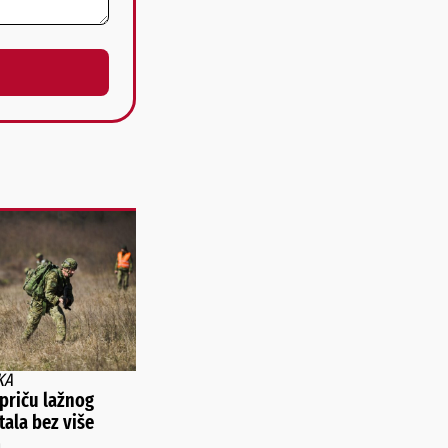
KA
 priču lažnog
tala bez više
a