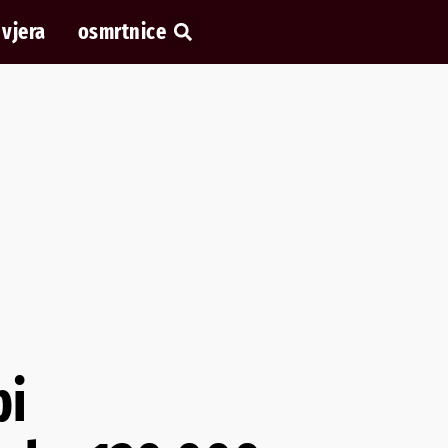
vjera
osmrtnice
bi