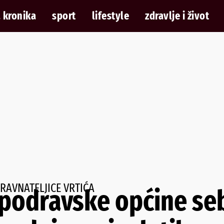
 kronika
sport
lifestyle
zdravlje i život
 RAVNATELJICE VRTIĆA
podravske općine se