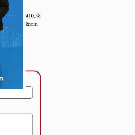
najmanje 134.410,58
 prijave nadležnom