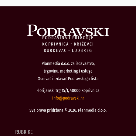
PODRAVINA I PRIGORJE
KOPRIVNICA • KRIŽEVCI
ĐURĐEVAC • LUDBREG
Planmedia d.o.o. za izdavaštvo,
trgovinu, marketing i usluge
Osnivač i izdavač Podravskoga lista
Florijanski trg 15/1, 48000 Koprivnica
@ofni
rh.iksvardop
Sva prava pridržana © 2026. Planmedia d.o.o.
RUBRIKE