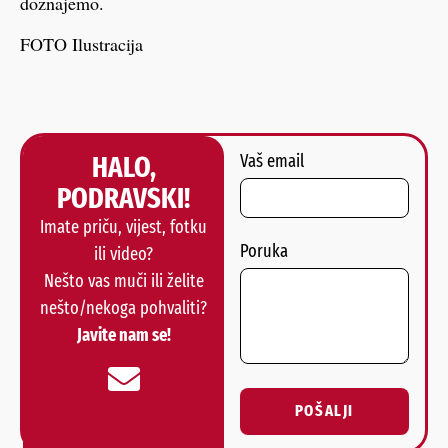
doznajemo.
FOTO Ilustracija
HALO,
Vaš email
PODRAVSKI!
Imate priču, vijest, fotku
Poruka
ili video?
Nešto vas muči ili želite
nešto/nekoga pohvaliti?
Javite nam se!
POŠALJI