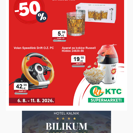
HDZ SVETI IVAN ŽABNO REAGIRAO
Traže ostavku načelnika Bošnjaka: “Izgubio je moralni i
politički autoritet”
JAKO MU SE ŽURILO
Ludovao Žabnom, vozio 82 iznad dozvoljenog