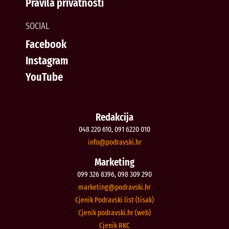
Pravila privatnosti
SOCIAL
Facebook
Instagram
YouTube
Redakcija
048 220 610, 091 6220 010
@ofni
rh.iksvardop
Marketing
099 326 8396, 098 309 290
@gnitekram
rh.iksvardop
Cjenik Podravski list (tisak)
Cjenik podravski.hr (web)
Cjenik RKC