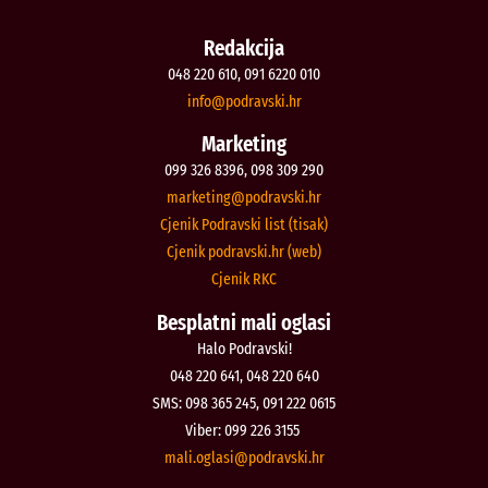
Redakcija
048 220 610, 091 6220 010
@ofni
rh.iksvardop
Marketing
099 326 8396, 098 309 290
@gnitekram
rh.iksvardop
Cjenik Podravski list (tisak)
Cjenik podravski.hr (web)
Cjenik RKC
Besplatni mali oglasi
Halo Podravski!
048 220 641, 048 220 640
SMS: 098 365 245, 091 222 0615
Viber: 099 226 3155
@isalgo.ilam
rh.iksvardop