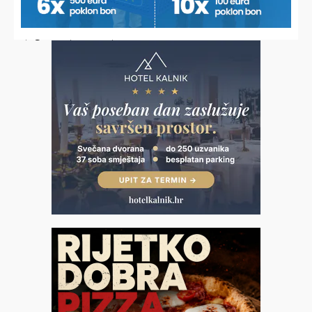
PODRAVINA I PRIGORJE I DALJE GUBE STANOVNIŠTVO
U pojedinim mjestima duplo više umrlih od rođenih, brakovi
najugroženiji u Rasinji