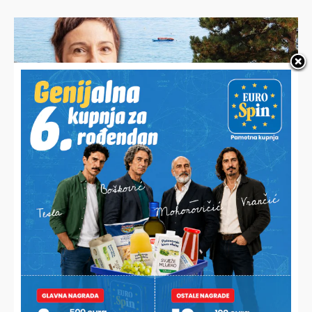
SAVJETI DR. IVANE BARDEK
Liječnica pojasnila što točno označava SPF na kremi za
sunčanje i upozorila na jednu važnu stvar koju većina ljudi
ne zna