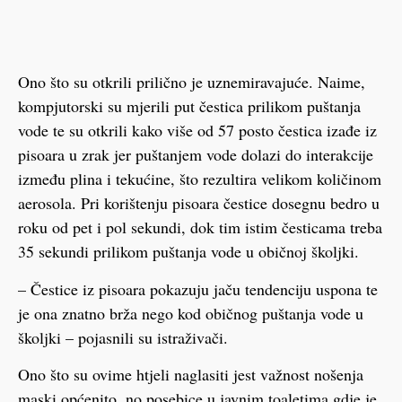
Ono što su otkrili prilično je uznemiravajuće. Naime,
kompjutorski su mjerili put čestica prilikom puštanja
vode te su otkrili kako više od 57 posto čestica izađe iz
pisoara u zrak jer puštanjem vode dolazi do interakcije
između plina i tekućine, što rezultira velikom količinom
aerosola. Pri korištenju pisoara čestice dosegnu bedro u
roku od pet i pol sekundi, dok tim istim česticama treba
35 sekundi prilikom puštanja vode u običnoj školjki.
– Čestice iz pisoara pokazuju jaču tendenciju uspona te
je ona znatno brža nego kod običnog puštanja vode u
školjki – pojasnili su istraživači.
Ono što su ovime htjeli naglasiti jest važnost nošenja
maski općenito, no posebice u javnim toaletima gdje je