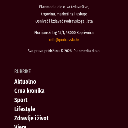
Planmedia d.o.o. za izdavaštvo,
trgovinu, marketing i usluge
Osnivač i izdavač Podravskoga lista
Florijanski trg 15/1, 48000 Koprivnica
@ofni
rh.iksvardop
Sva prava pridržana © 2026. Planmedia d.o.o.
RUBRIKE
Aktualno
Crna kronika
Sport
Lifestyle
Zdravlje i život
Vjera