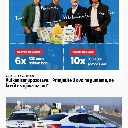
RODA KOJA SE DOBRANO UDOMAĆILA
Prije tri godine Roky je prvi put sletio u dvorište obitelji
Rukavina, a danas je njihovo prijateljstvo neraskidivo
JESTE LI ZNALI?
Vulkanizer upozorava: “Primjetite li ovo na gumama, ne
krećite s njima na put”