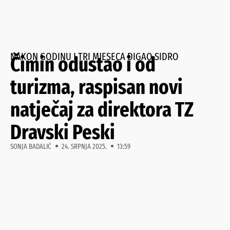
NAKON GODINU I TRI MJESECA DIGAO SIDRO
Čimin odustao i od
turizma, raspisan novi
natječaj za direktora TZ
Dravski Peski
SONJA BADALIĆ
24. SRPNJA 2025.
13:59