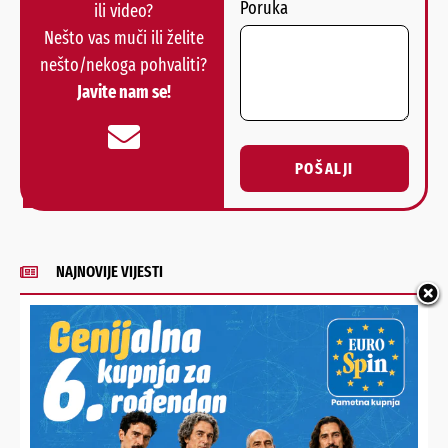
Poruka
ili video?
Nešto vas muči ili želite
nešto/nekoga pohvaliti?
Javite nam se!
POŠALJI
Alternative:
NAJNOVIJE VIJESTI