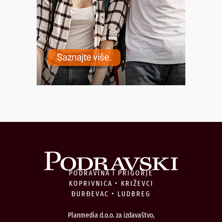
PODRAVINA I PRIGORJE
KOPRIVNICA • KRIŽEVCI
ĐURĐEVAC • LUDBREG
Planmedia d.o.o. za izdavaštvo,