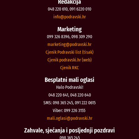
Redakcija
048 220 610, 091 6220 010
@ofni
rh.iksvardop
Marketing
099 326 8396, 098 309 290
@gnitekram
rh.iksvardop
Cjenik Podravski list (tisak)
Cjenik podravski.hr (web)
Cjenik RKC
Besplatni mali oglasi
Halo Podravski!
048 220 641, 048 220 640
SMS: 098 365 245, 091 222 0615
Viber: 099 226 3155
@isalgo.ilam
rh.iksvardop
Zahvale, sjećanja i posljednji pozdravi
098 365 245