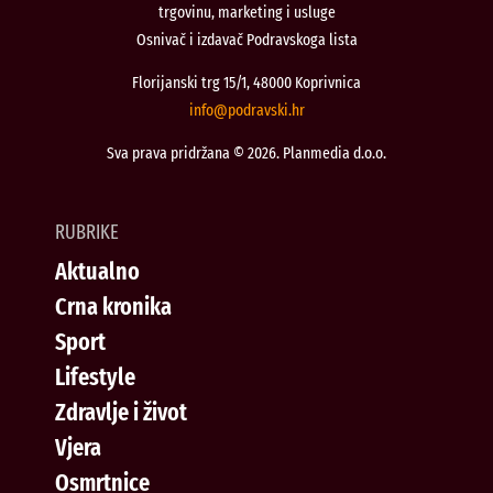
trgovinu, marketing i usluge
Osnivač i izdavač Podravskoga lista
Florijanski trg 15/1, 48000 Koprivnica
@ofni
rh.iksvardop
Sva prava pridržana © 2026. Planmedia d.o.o.
RUBRIKE
Aktualno
Crna kronika
Sport
Lifestyle
Zdravlje i život
Vjera
Osmrtnice