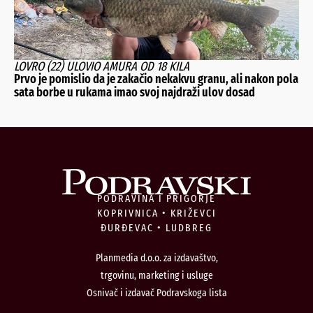
LOVRO (22) ULOVIO AMURA OD 18 KILA
Prvo je pomislio da je zakačio nekakvu granu, ali nakon pola
sata borbe u rukama imao svoj najdraži ulov dosad
PODRAVINA I PRIGORJE
KOPRIVNICA • KRIŽEVCI
ĐURĐEVAC • LUDBREG
Planmedia d.o.o. za izdavaštvo,
trgovinu, marketing i usluge
Osnivač i izdavač Podravskoga lista