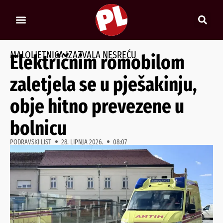
MALOLJETNICA IZAZVALA NESREĆU
Električnim romobilom
zaletjela se u pješakinju,
obje hitno prevezene u
bolnicu
PODRAVSKI LIST
28. LIPNJA 2026.
08:07