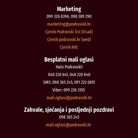
Marketing
099 326 8396, 098 309 290
@gnitekram
rh.iksvardop
Cjenik Podravski list (tisak)
Cjenik podravski.hr (web)
Cjenik RKC
Besplatni mali oglasi
Halo Podravski!
048 220 641, 048 220 640
SMS: 098 365 245, 091 222 0615
Viber: 099 226 3155
@isalgo.ilam
rh.iksvardop
Zahvale, sjećanja i posljednji pozdravi
098 365 245
@isalgo.ilam
rh.iksvardop