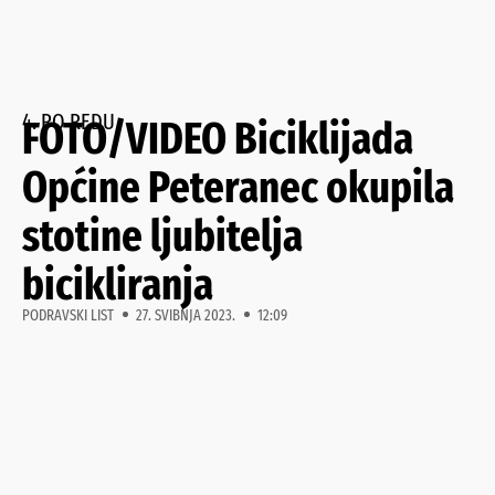
4. PO REDU
FOTO/VIDEO Biciklijada
Općine Peteranec okupila
stotine ljubitelja
bicikliranja
PODRAVSKI LIST
27. SVIBNJA 2023.
12:09