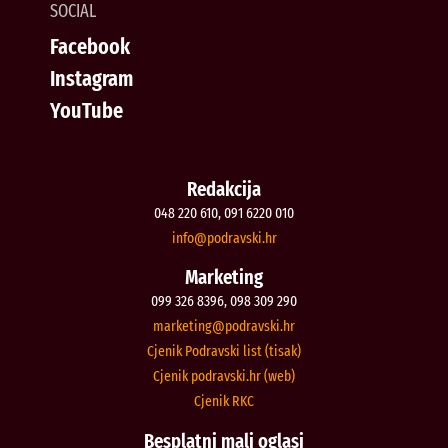
SOCIAL
Facebook
Instagram
YouTube
Redakcija
048 220 610, 091 6220 010
@ofni
rh.iksvardop
Marketing
099 326 8396, 098 309 290
@gnitekram
rh.iksvardop
Cjenik Podravski list (tisak)
Cjenik podravski.hr (web)
Cjenik RKC
Besplatni mali oglasi