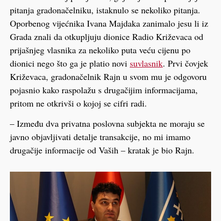
pitanja gradonačelniku, istaknulo se nekoliko pitanja.
Oporbenog vijećnika Ivana Majdaka zanimalo jesu li iz
Grada znali da otkupljuju dionice Radio Križevaca od
prijašnjeg vlasnika za nekoliko puta veću cijenu po
dionici nego što ga je platio novi
suvlasnik
. Prvi čovjek
Križevaca, gradonačelnik Rajn u svom mu je odgovoru
pojasnio kako raspolažu s drugačijim informacijama,
pritom ne otkrivši o kojoj se cifri radi.
– Između dva privatna poslovna subjekta ne moraju se
javno objavljivati detalje transakcije, no mi imamo
drugačije informacije od Vaših – kratak je bio Rajn.