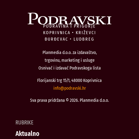
PODRAVINA I PRIGORJE
KOPRIVNICA • KRIŽEVCI
ĐURĐEVAC • LUDBREG
Planmedia d.o.o. za izdavaštvo,
trgovinu, marketing i usluge
Osnivač i izdavač Podravskoga lista
Florijanski trg 15/1, 48000 Koprivnica
@ofni
rh.iksvardop
Sva prava pridržana © 2026. Planmedia d.o.o.
RUBRIKE
Aktualno