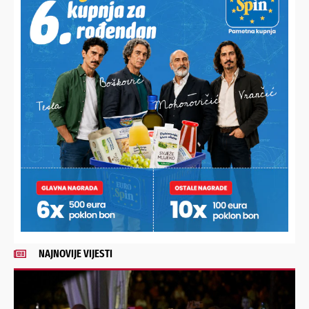
HALO,
Vaš email
PODRAVSKI!
Imate priču, vijest, fotku
Poruka
ili video?
Nešto vas muči ili želite
nešto/nekoga pohvaliti?
Javite nam se!
POŠALJI
Alternative:
NAJNOVIJE VIJESTI