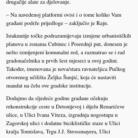
drugačije alate za djelovanje.
– Na navedenoj platformi ovisi i o tome koliko Vam
građani podrže prijedloge – zaključio je Rajn.
Istaknutije točke podrazumijevaju izmjene urbanističkih
planova u zonama Cubinec i Posrednji put, donesen je
nešto izmijenjeni komunalni red, a razmatrao se i rad
gradonačelnika u prvih šest mjeseci u ovoj godini.
Također, imenovana je nova/stara ravnateljica Pučkog
otvorenog učilišta Željka Šunjić, koja će nastaviti
mandat na čelu ove gradske institucije.
Dodajmo da sljedeće godine građane očekuju
rekonstrukcije ceste u Detonijevoj i dijelu Renarićeve
ulice, u Ulici Ivana Viteza, izgradnja nogostupa u
Zagorskoj ulici i dodatne biciklističke staze u Ulici
kralja Tomislava, Trgu J.J. Strossmayera, Ulici