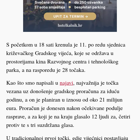
S početkom u 18 sati krenula je 11. po redu sjednica
križevačkog Gradskog vijeća, koje se održava u
prostorijama kina Razvojnog centra i tehnološkog
parka, a na rasporedu je 28 točaka.
Kao što smo napisali u
najavi
, najvažnija je točka
vezana uz donošenje gradskog proračuna za iduću
godinu, a on je planiran u iznosu od oko 21 milijun
eura. Proračun je donesen nakon očekivane podulje
rasprave, a za koji je na kraju glasalo 12 ljudi za, četiri
protiv te s tri suzdržana glasa.
U tradicionalnoj prvoj točki, gdje vijećnici postavljaju