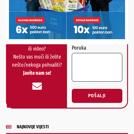
HALO,
Vaš email
PODRAVSKI!
Imate priču, vijest, fotku
Poruka
ili video?
Nešto vas muči ili želite
nešto/nekoga pohvaliti?
Javite nam se!
POŠALJI
Alternative:
NAJNOVIJE VIJESTI