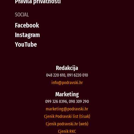
Pravila privatnosti
SOCIAL
Facebook
Instagram
YouTube
Redakcija
048 220 610, 091 6220 010
@ofni
rh.iksvardop
Marketing
099 326 8396, 098 309 290
@gnitekram
rh.iksvardop
Cjenik Podravski list (tisak)
Cjenik podravski.hr (web)
Cjenik RKC