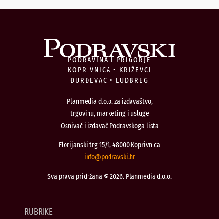
PODRAVINA I PRIGORJE
KOPRIVNICA • KRIŽEVCI
ĐURĐEVAC • LUDBREG
Planmedia d.o.o. za izdavaštvo,
trgovinu, marketing i usluge
Osnivač i izdavač Podravskoga lista
Florijanski trg 15/1, 48000 Koprivnica
@ofni
rh.iksvardop
Sva prava pridržana © 2026. Planmedia d.o.o.
RUBRIKE