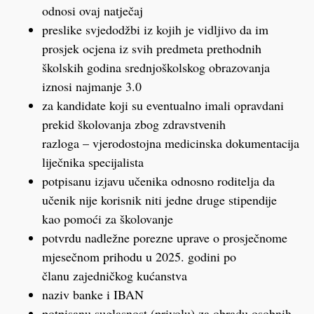
odnosi ovaj natječaj
preslike svjedodžbi iz kojih je vidljivo da im
prosjek ocjena iz svih predmeta prethodnih
školskih godina srednjoškolskog obrazovanja
iznosi najmanje 3.0
za kandidate koji su eventualno imali opravdani
prekid školovanja zbog zdravstvenih
razloga – vjerodostojna medicinska dokumentacija
liječnika specijalista
potpisanu izjavu učenika odnosno roditelja da
učenik nije korisnik niti jedne druge stipendije
kao pomoći za školovanje
potvrdu nadležne porezne uprave o prosječnome
mjesečnom prihodu u 2025. godini po
članu zajedničkog kućanstva
naziv banke i IBAN
potpisanu suglasnost (privolu) za obradu osobnih