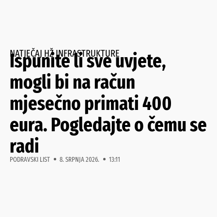
NATJEČAJ HŽ INFRASTRUKTURE
Ispunite li sve uvjete,
mogli bi na račun
mjesečno primati 400
eura. Pogledajte o čemu se
radi
PODRAVSKI LIST
8. SRPNJA 2026.
13:11