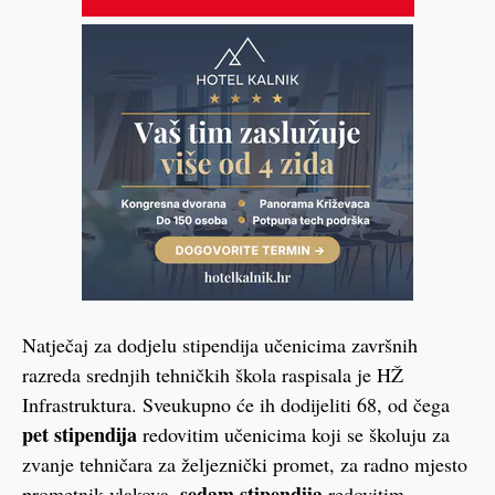
Natječaj za dodjelu stipendija učenicima završnih
razreda srednjih tehničkih škola raspisala je HŽ
Infrastruktura. Sveukupno će ih dodijeliti 68, od čega
pet stipendija
redovitim učenicima koji se školuju za
zvanje tehničara za željeznički promet, za radno mjesto
sedam stipendija
prometnik vlakova,
redovitim