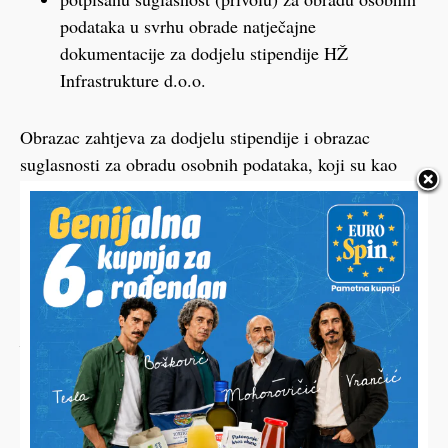
podataka u svrhu obrade natječajne
dokumentacije za dodjelu stipendije HŽ
Infrastrukture d.o.o.
Obrazac zahtjeva za dodjelu stipendije i obrazac
suglasnosti za obradu osobnih podataka, koji su kao
prilozi sastavni dio ovoga natječaja, kandidati mogu
HŽ
preuzeti na službenoj internetskoj stranici
Infrastrukture
te u obrazovnoj ustanovi koja će svoje
učenike obavijestiti o raspisivanju ovoga natječaja.
Rok za prijavu na natječaj je 1. rujna 2026. godine
VIŠE NA
LINKU.
FOTO ilustracija