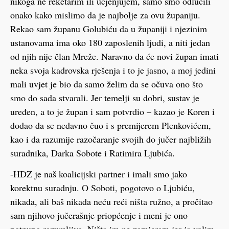
nikoga ne reketarim ili ucjenjujem, samo smo odlučili
onako kako mislimo da je najbolje za ovu županiju.
Rekao sam županu Golubiću da u županiji i njezinim
ustanovama ima oko 180 zaposlenih ljudi, a niti jedan
od njih nije član Mreže. Naravno da će novi župan imati
neka svoja kadrovska rješenja i to je jasno, a moj jedini
mali uvjet je bio da samo želim da se očuva ono što
smo do sada stvarali. Jer temelji su dobri, sustav je
uređen, a to je župan i sam potvrdio – kazao je Koren i
dodao da se nedavno čuo i s premijerem Plenkovićem,
kao i da razumije razočaranje svojih do jučer najbližih
suradnika, Darka Sobote i Ratimira Ljubića.
-HDZ je naš koalicijski partner i imali smo jako
korektnu suradnju. O Soboti, pogotovo o Ljubiću,
nikada, ali baš nikada neću reći ništa ružno, a pročitao
sam njihovo jučerašnje priopćenje i meni je ono
potpuno razumljivo. Ništa im ne zamjeram jer ja volim