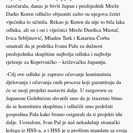
razočarala, danas je bivši župan i predsjednik Mreže
Darko Koren odlučio objasniti zašto su njegova četiri
vijećnika to učinila. Rekao je Koren da nije to bila laka
odluka, ali su i on i vijećnici Mreže Đurđica Mustaf,
Ivica Srbljinović, Mladen Turk i Katarina Čorba
smatrali da je podrška Ivanu Palu za dužnost
predsjednika skupštine najbolja odluka i najbolje
rješenje za Koprivničko – križevačku županiju.
-Cilj ove odluke je zapravo očuvanje kontinuiteta
djelovanja i očuvanja onih procesa koji garantiraju da
će se moji projekti nastaviti dalje. U razgovoru sa
županom Golubićem shvatili smo da je izuzetno bitno
da se konstituira skupština i odlučili smo podržati
gospodina Pala kako bismo osigurali da ti projekti idu
dalje. Uostalom, Ivan Pal je naš nekadašnji stranački
kolega iz HSS-a, a i HSS je u prošlom mandatu sa svoja