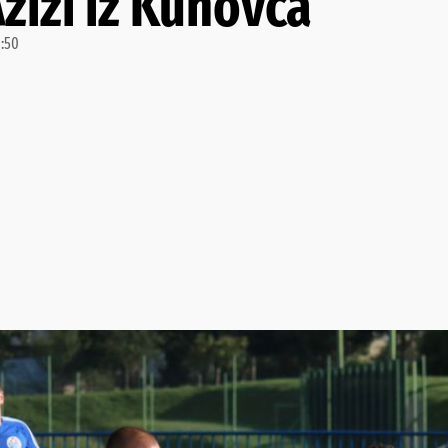
 Azizi iz Kunovca
1:50