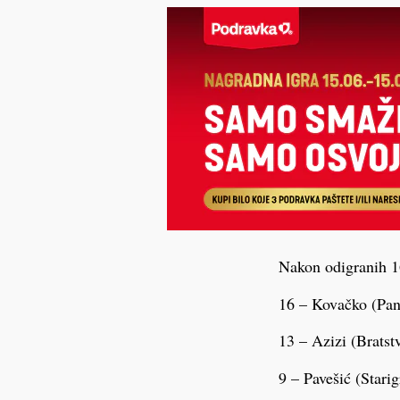
Nakon odigranih 16
16 – Kovačko (Pan
13 – Azizi (Bra
9 – Pavešić (Sta