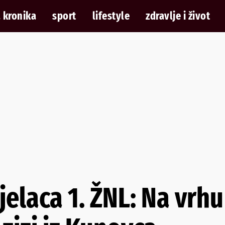
 kronika
sport
lifestyle
zdravlje i život
ijelaca 1. ŽNL: Na vrh