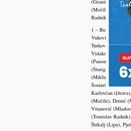
(Graničar), Rastij
(Močile), Golubić 
Radnik), Hege
1 – Buzuk (Kalinov
Vuković (Drava), J
Turković (Drava), 
Vidaković (Tomisla
(Panonija), De Oli
(Starigrad), Vrtar
(Miklinovec), Slij
Šostarić (Močile), 
Karlovčan (Drava)
(Močile), Drmić (M
Vitanović (Mladost
(Tomislav Radnik),
Štrkalj (Lipa), Pje