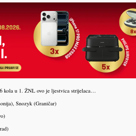
 kola u 1. ŽNL ovo je ljestvica strijelaca…
onija), Snozyk (Graničar)
tstvo)
rigrad)