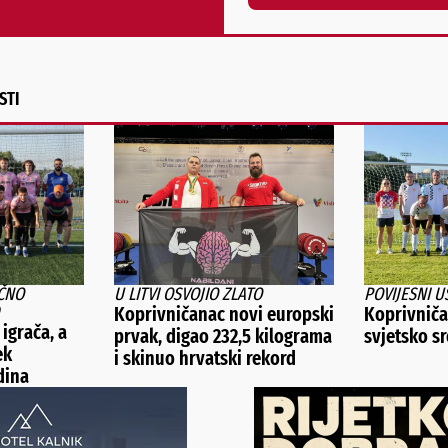
Alternative:
STI
ČNO
U LITVI OSVOJIO ZLATO
POVIJESNI U
Koprivničanac novi europski
Koprivničan
 igrača, a
prvak, digao 232,5 kilograma
svjetsko s
ek
i skinuo hrvatski rekord
dina