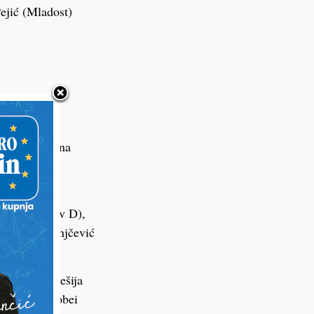
, Pejić (Mladost)
vit), Lončar
dnik), Trupina
vac), Milas
tar (Tomislav D),
atstvo), Kranjčević
grad), Čižmešija
(Lipa), Vorobei