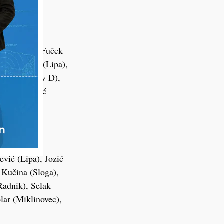
oga), Belaj
ć (Tomislav
k (Močile), Fuček
ar), Ritoša (Lipa),
rek (Tomislav D),
c), Roksandić
S), Nemčić
ar), Keser
ić (Drava),
fić (Osvit),
vić (Lipa), Jozić
 Kučina (Sloga),
Radnik), Selak
lar (Miklinovec),