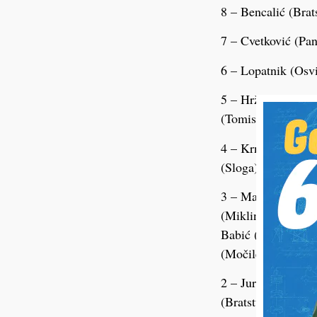
8 – Bencalić (Brat
7 – Cvetković (Pan
6 – Lopatnik (Osvi
5 – Hrženjak (Tomi
(Tomislav
4 – Krnjak (Starig
(Sloga), Gusković
3 – Manojlović (Mo
(Miklinovec), Župe
Babić (Tomislav Ra
(Močile), Ši
2 – Juras (Osvit),
(Bratstvo), Dubrav