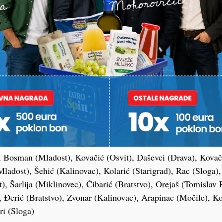
a (Kalinovac), Gotal (Bratstvo), Čani (Močile), Štajminger (Sl
(Miklinovec), Škrinjar (Kalinovac), Miketić (Drava), Dimovi
d (Lipa)
ac), Ceković (Močile), Batarilo (Močile), Ciglar (Sloga), Dr
akupanec (Tomislav D), Juranović (Graničar), Legradi (Granič
Tušek (Starigrad), Živko (Mladost), Plazek (Kalinovac), Kola
v D), Srbić (Lipa), Dodlek (Miklinovec), Salajec (Miklinove
veira (Panonija), Vuleta (Tomislav Radnik), Benko (Mladost 
 (Tomislav Radnik), M.Drvarić (Osvit), Souza Oliveira (Granič
epčević (Bratstvo), Vlah (Tomislav D), Šklebar (Drava), Kušen
Posavec (Močile), Kodrić (Panonija), Vitelj (Starigrad), Krišto
, Bosman (Mladost), Kovačić (Osvit), Daševci (Drava), Kovače
ladost), Šehić (Kalinovac), Kolarić (Starigrad), Rac (Sloga),
), Šarlija (Miklinovec), Ćibarić (Bratstvo), Orejaš (Tomislav 
 Đerić (Bratstvo), Zvonar (Kalinovac), Arapinac (Močile), Ko
tri (Sloga)