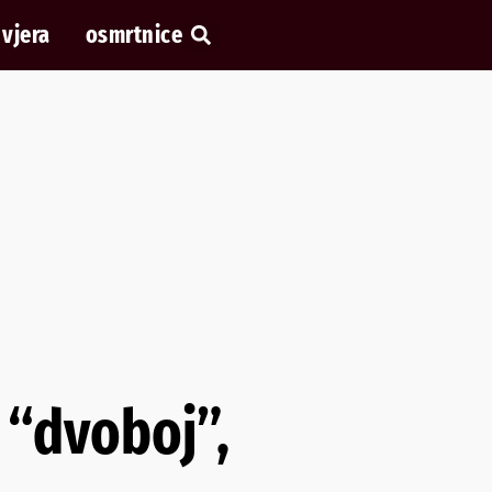
vjera
osmrtnice
u “dvoboj”,