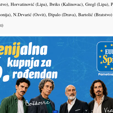
stvo), Horvatinović (Lipa), Ibriks (Kalinovac), Gregl (Lipa)
onija), N.Drvarić (Osvit), Đipalo (Drava), Bartolić (Bratstvo)
t)
slav D), Majetić (Miklinovec), Petrović (Sloga), Bogdan (Os
 D)
rad), Fusić (Graničar), Mišura (Bratstvo), Šoljić (Tomislav Ra
 (Mladost)
čile), N.Paradžik (Osvit), Kovač (Tomislav), Ivanda (Kalino
tić (Sloga), De Souza (Graničar), Matoničkin (Panonija), Zla
dnik), Križanović (Drava), Jambrušić (Starigrad), Babok (Br
rić (Tomislav D), Petak (Osvit)
 Krstitović (Lipa), Gomez (Tomislav Radnik), Bedeković (Stari
ec (Tomislav Radnik), Šimunović (Tomislav Radnik), Pavešić 