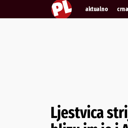
aktualno
crna
Ljestvica str