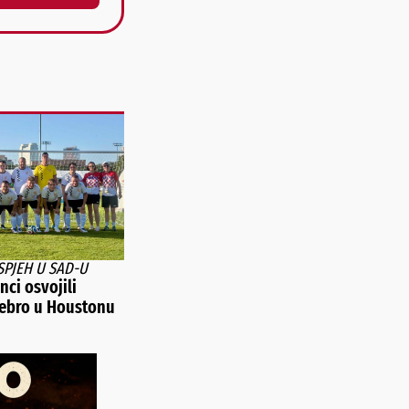
SPJEH U SAD-U
ci osvojili
rebro u Houstonu