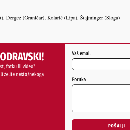
t), Dergez (Graničar), Kolarić (Lipa), Štajminger (Sloga)
PODRAVSKI!
Vaš email
st, fotku ili video?
ili želite nešto/nekoga
Poruka
POŠALJI