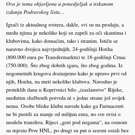
Ova je tema objavljena u ponedjeljak u tiskanom
izdanju Podravskog lista…
Igrači iz aktualnog rostera, dakle, svi su na prodaju, a
među njima je nekoliko koji su zapeli za oči skautima i
klubovima, kako domaćim, tako i stranim. Ističu se
naravno dvojica najvrjednijih, 24-godišnji Hoxha
(800.000 eura po Transfermarktu) te 18-godišnji Crnac
(750.000). Što zbog dobrih igara, što zbog godina. Iz
nogometnih krugova doznajemo kako je upravo prvi od
njih, Hoxha, na meti nekoliko klubova. Navodno je
proteklih dana u Koprivnici bilo „izaslanstvo“ Rijeke,
međutim službenih potvrda ni s jedne strane još uvijek
nema. Osobe bliske klubu navode kako ga Farmaceuti
ne bi pustili za manje od milijun eura, no sve ovisi o
modelu transfera. Rijeci „gori pod nogama“, na osmom
su mjestu Prve HNL, po drugi su put u sezoni ostali bez