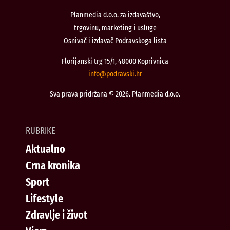
Planmedia d.o.o. za izdavaštvo,
trgovinu, marketing i usluge
Osnivač i izdavač Podravskoga lista
Florijanski trg 15/1, 48000 Koprivnica
@ofni
rh.iksvardop
Sva prava pridržana © 2026. Planmedia d.o.o.
RUBRIKE
Aktualno
Crna kronika
Sport
Lifestyle
Zdravlje i život