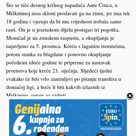
Što se tiče desnog krilnog napadača Ante Crnca, u
Miškininoj nisu skloni prodavati ga na zimu, jer ima tek
18 godina i vjeruju da bi mu vrijednost trebala samo
rasti. On je u jesenskom dijelu postigao tri pogotka.
Momčad je na zimskom raspustu, a okupljanje je
najavljeno za 5. prosinca. Kreću s laganim treninzima,
potom stanka za blagdane i ponovno okupljanje
početkom iduće godine te pripreme za nastavak
prvenstva koje kreće 21. siječnja. Sljedeći tjedni
svakako će biti vrlo zanimljivi po pitanju transfera u
domaćoj ligi, a hoće li biti kakvih izlaznih iz
Miškinine, ostaje za vidjeti.
HALO,
Vaš email