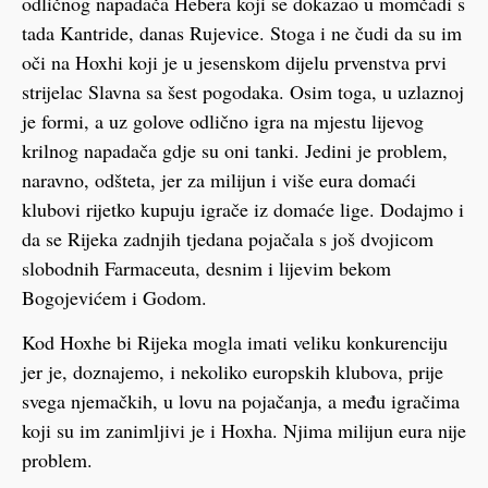
odličnog napadača Hebera koji se dokazao u momčadi s
tada Kantride, danas Rujevice. Stoga i ne čudi da su im
oči na Hoxhi koji je u jesenskom dijelu prvenstva prvi
strijelac Slavna sa šest pogodaka. Osim toga, u uzlaznoj
je formi, a uz golove odlično igra na mjestu lijevog
krilnog napadača gdje su oni tanki. Jedini je problem,
naravno, odšteta, jer za milijun i više eura domaći
klubovi rijetko kupuju igrače iz domaće lige. Dodajmo i
da se Rijeka zadnjih tjedana pojačala s još dvojicom
slobodnih Farmaceuta, desnim i lijevim bekom
Bogojevićem i Godom.
Kod Hoxhe bi Rijeka mogla imati veliku konkurenciju
jer je, doznajemo, i nekoliko europskih klubova, prije
svega njemačkih, u lovu na pojačanja, a među igračima
koji su im zanimljivi je i Hoxha. Njima milijun eura nije
problem.