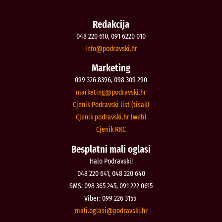
Redakcija
048 220 610, 091 6220 010
@ofni
rh.iksvardop
Marketing
099 326 8396, 098 309 290
@gnitekram
rh.iksvardop
Cjenik Podravski list (tisak)
Cjenik podravski.hr (web)
Cjenik RKC
Besplatni mali oglasi
Halo Podravski!
048 220 641, 048 220 640
SMS: 098 365 245, 091 222 0615
Viber: 099 226 3155
@isalgo.ilam
rh.iksvardop