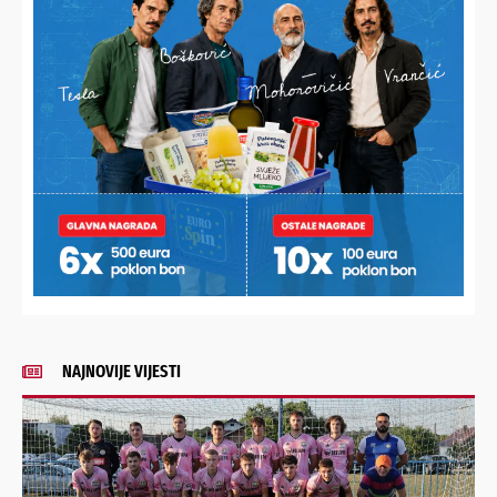
PODRAVSKI!
Imate priču, vijest, fotku
Poruka
ili video?
Nešto vas muči ili želite
nešto/nekoga pohvaliti?
Javite nam se!
POŠALJI
Alternative:
NAJNOVIJE VIJESTI