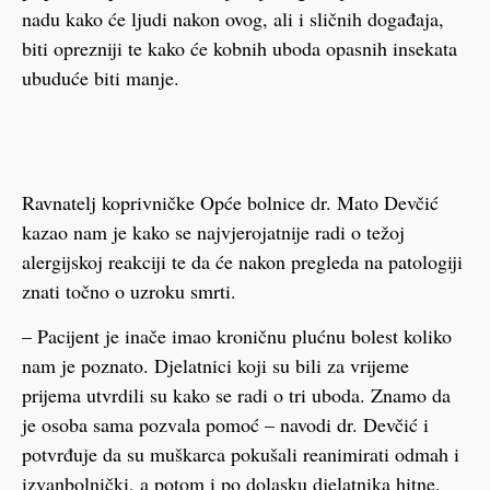
nadu kako će ljudi nakon ovog, ali i sličnih događaja,
biti oprezniji te kako će kobnih uboda opasnih insekata
ubuduće biti manje.
Ravnatelj koprivničke Opće bolnice dr. Mato Devčić
kazao nam je kako se najvjerojatnije radi o težoj
alergijskoj reakciji te da će nakon pregleda na patologiji
znati točno o uzroku smrti.
– Pacijent je inače imao kroničnu plućnu bolest koliko
nam je poznato. Djelatnici koji su bili za vrijeme
prijema utvrdili su kako se radi o tri uboda. Znamo da
je osoba sama pozvala pomoć – navodi dr. Devčić i
potvrđuje da su muškarca pokušali reanimirati odmah i
izvanbolnički, a potom i po dolasku djelatnika hitne.