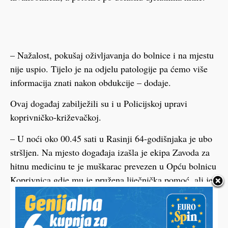
– Nažalost, pokušaj oživljavanja do bolnice i na mjestu
nije uspio. Tijelo je na odjelu patologije pa ćemo više
informacija znati nakon obdukcije – dodaje.
Ovaj događaj zabilježili su i u Policijskoj upravi
koprivničko-križevačkoj.
– U noći oko 00.45 sati u Rasinji 64-godišnjaka je ubo
stršljen. Na mjesto događaja izašla je ekipa Zavoda za
hitnu medicinu te je muškarac prevezen u Opću bolnicu
Koprivnica gdje mu je pružena liječnička pomoć, ali je
nažalost preminuo – ukratko su potvrdili u koprivničkoj
policiji koja dalje neće postupati. (kp, ib)