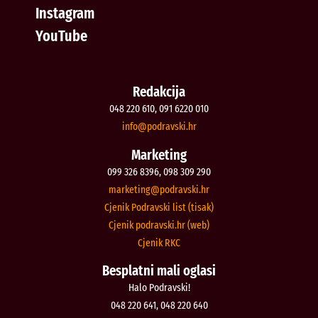
Instagram
YouTube
Redakcija
048 220 610, 091 6220 010
@ofni
rh.iksvardop
Marketing
099 326 8396, 098 309 290
@gnitekram
rh.iksvardop
Cjenik Podravski list (tisak)
Cjenik podravski.hr (web)
Cjenik RKC
Besplatni mali oglasi
Halo Podravski!
048 220 641, 048 220 640