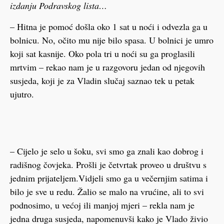
izdanju Podravskog lista…
– Hitna je pomoć došla oko 1 sat u noći i odvezla ga u
bolnicu. No, očito mu nije bilo spasa. U bolnici je umro
koji sat kasnije. Oko pola tri u noći su ga proglasili
mrtvim – rekao nam je u razgovoru jedan od njegovih
susjeda, koji je za Vladin slučaj saznao tek u petak
ujutro.
– Cijelo je selo u šoku, svi smo ga znali kao dobrog i
radišnog čovjeka. Prošli je četvrtak proveo u društvu s
jednim prijateljem.Vidjeli smo ga u večernjim satima i
bilo je sve u redu. Žalio se malo na vrućine, ali to svi
podnosimo, u većoj ili manjoj mjeri – rekla nam je
jedna druga susjeda, napomenuvši kako je Vlado živio