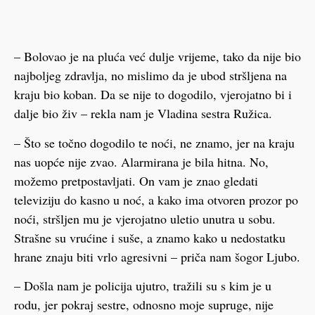
– Bolovao je na pluća već dulje vrijeme, tako da nije bio
najboljeg zdravlja, no mislimo da je ubod stršljena na
kraju bio koban. Da se nije to dogodilo, vjerojatno bi i
dalje bio živ – rekla nam je Vladina sestra Ružica.
– Što se točno dogodilo te noći, ne znamo, jer na kraju
nas uopće nije zvao. Alarmirana je bila hitna. No,
možemo pretpostavljati. On vam je znao gledati
televiziju do kasno u noć, a kako ima otvoren prozor po
noći, stršljen mu je vjerojatno uletio unutra u sobu.
Strašne su vrućine i suše, a znamo kako u nedostatku
hrane znaju biti vrlo agresivni – priča nam šogor Ljubo.
– Došla nam je policija ujutro, tražili su s kim je u
rodu, jer pokraj sestre, odnosno moje supruge, nije