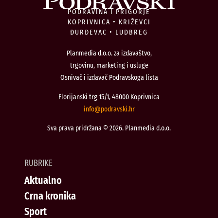
PODRAVINA I PRIGORJE
KOPRIVNICA • KRIŽEVCI
ĐURĐEVAC • LUDBREG
Planmedia d.o.o. za izdavaštvo,
trgovinu, marketing i usluge
Osnivač i izdavač Podravskoga lista
Florijanski trg 15/1, 48000 Koprivnica
@ofni
rh.iksvardop
Sva prava pridržana © 2026. Planmedia d.o.o.
RUBRIKE
Aktualno
Crna kronika
Sport