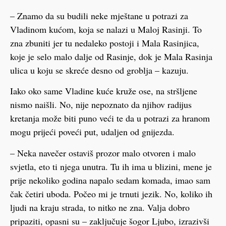
– Znamo da su budili neke mještane u potrazi za
Vladinom kućom, koja se nalazi u Maloj Rasinji. To
zna zbuniti jer tu nedaleko postoji i Mala Rasinjica,
koje je selo malo dalje od Rasinje, dok je Mala Rasinja
ulica u koju se skreće desno od groblja – kazuju.
Iako oko same Vladine kuće kruže ose, na stršljene
nismo naišli. No, nije nepoznato da njihov radijus
kretanja može biti puno veći te da u potrazi za hranom
mogu prijeći poveći put, udaljen od gnijezda.
– Neka navečer ostaviš prozor malo otvoren i malo
svjetla, eto ti njega unutra. Tu ih ima u blizini, mene je
prije nekoliko godina napalo sedam komada, imao sam
čak četiri uboda. Počeo mi je trnuti jezik. No, koliko ih
ljudi na kraju strada, to nitko ne zna. Valja dobro
pripaziti, opasni su – zaključuje šogor Ljubo, izrazivši