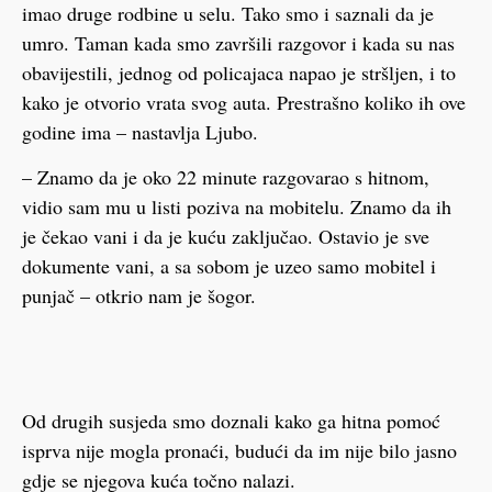
imao druge rodbine u selu. Tako smo i saznali da je
umro. Taman kada smo završili razgovor i kada su nas
obavijestili, jednog od policajaca napao je stršljen, i to
kako je otvorio vrata svog auta. Prestrašno koliko ih ove
godine ima – nastavlja Ljubo.
– Znamo da je oko 22 minute razgovarao s hitnom,
vidio sam mu u listi poziva na mobitelu. Znamo da ih
je čekao vani i da je kuću zaključao. Ostavio je sve
dokumente vani, a sa sobom je uzeo samo mobitel i
punjač – otkrio nam je šogor.
Od drugih susjeda smo doznali kako ga hitna pomoć
isprva nije mogla pronaći, budući da im nije bilo jasno
gdje se njegova kuća točno nalazi.