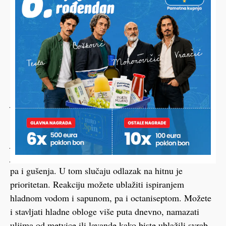
Ako ste alergičar, nakon uboda odmah u bolnicu
Stršljeni su inače najveće ose, a za razliku od komaraca
i obada ne hrane se krvlju drugih životinja. Njihov otrov
zapravo sadrži manju količinu toksina nego ose,
međutim, ima više tvari acetilkolina koji izaziva jak
osjećaj pečenja. Ipak, njihov ubod za alergičare na
kraju može biti i smrtonosan. U slučaju da znate da vas
je ubo stršljen morate: ubodeni dio tijela držati povišeno
iznad trupa, ako je ostao žalac, pokušajte ga istisnuti
nožićem – ne pincetom jer tako možete samo utisnuti
još otrova. Ono što je posebno opasno, ističu stručnjaci,
jesu ubodi u području grla i vrata zbog otežanja disanja
pa i gušenja. U tom slučaju odlazak na hitnu je
prioritetan. Reakciju možete ublažiti ispiranjem
hladnom vodom i sapunom, pa i octaniseptom. Možete
i stavljati hladne obloge više puta dnevno, namazati
uljima od metvice ili lavande kako biste ublažili svrab.