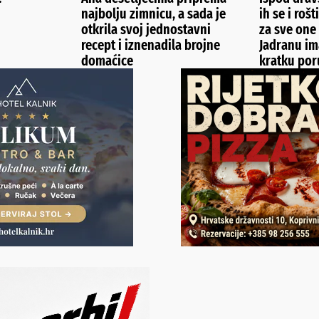
najbolju zimnicu, a sada je
ih se i rošt
otkrila svoj jednostavni
za sve one 
recept i iznenadila brojne
Jadranu im
domaćice
kratku por