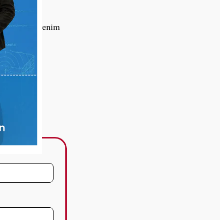
rektno na drvenim
.
šti pogrešno