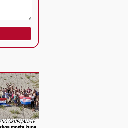
ENO OKUPLJALIŠTE
vskog mosta kupa