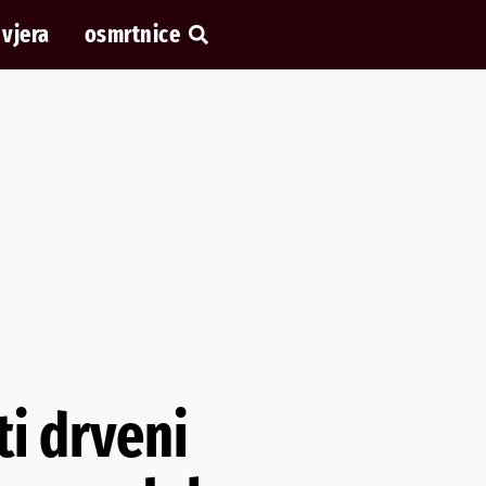
vjera
osmrtnice
ti drveni