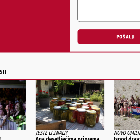
POŠALJI
Alternative:
STI
JESTE LI ZNALI?
NOVO OMILJ
!
Ana desetljećima priprema
Ispod dra