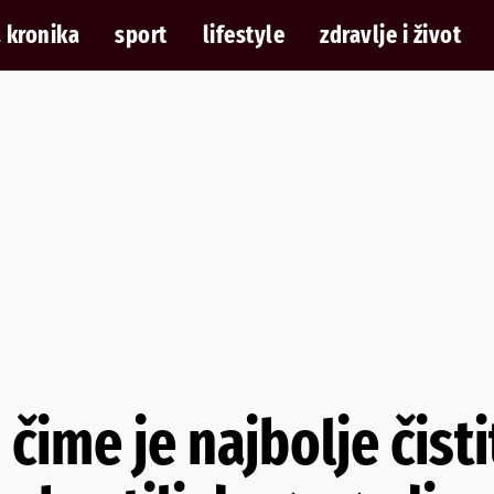
 kronika
sport
lifestyle
zdravlje i život
a čime je najbolje čisti