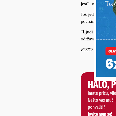
jest”, objašnjava.
Još jedna velika p
površinama. Zbog to
“Ljudi misle da je 
održavanje”, zaklju
FOTO ilustracija
HALO, 
Imate priču, vije
Nešto vas muči 
pohvaliti?
Javite nam se!