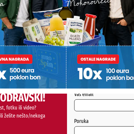
ogreška je ostavljanje mokrih čaša, šalica ili vrućih posuda di
ga nastaju bijele mrlje i tragovi koje je kasnije teško ukloniti
drveni namještaj osjetljiv jer je star, a zapravo ga najviše uni
čio je iskusni majstor.
PODRAVSKI!
Vaš email
st, fotku ili video?
ili želite nešto/nekoga
Poruka