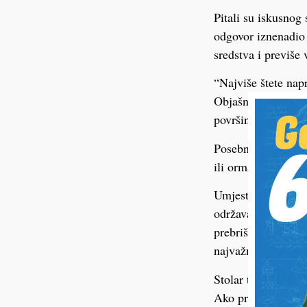
Pitali su iskusnog
odgovor iznenadio 
sredstva i previše 
“Najviše štete nap
Objašnjava da jaka
površinu i uzrokuje
Posebno upozorava 
ili ormariću. “Tek
Umjesto komplicir
održavanje korist
prebriše suhom krp
najvažnijih koraka
Stolar tvrdi da mn
Ako prejako trljate