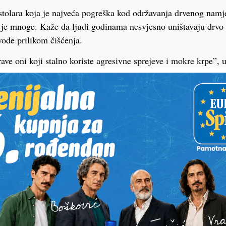
 stolara koja je najveća pogreška kod održavanja drvenog namje
je mnoge. Kaže da ljudi godinama nesvjesno uništavaju drvo 
vode prilikom čišćenja.
rave oni koji stalno koriste agresivne sprejeve i mokre krpe”, 
 sredstva s vremenom skidaju zaštitni sloj s drveta, dok višak
 bubrenje, pucanje i gubitak sjaja.
na jednu naviku koju mnogi imaju, a to je prskanje sredstva 
ućina ostane na spojevima i rubovima gdje drvo najbrže upija 
anih preparata, njegova metoda je puno jednostavnija. Za sv
i samo mekanu krpu blago navlaženu vodom, a odmah nakon to
om kako vlaga ne bi ostala na drvu. Upravo to stručnjaci nav
 za očuvanje drvenog namještaja.
ogi unište namještaj i zbog pretjeranog ribanja. “Drvo nije kuh
 površinu, s vremenom se skida završni sloj i namještaj izgled