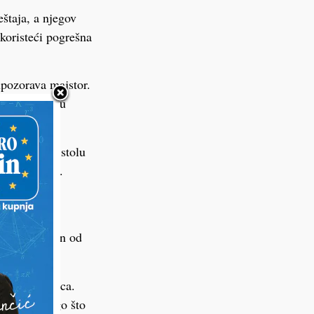
štaja, a njegov
koristeći pogrešna
upozorava majstor.
 vlage ulazi u
direktno po stolu
vlagu”, kaže.
akodnevno
ga površinu
ode kao jedan od
injska pločica.
a starije nego što