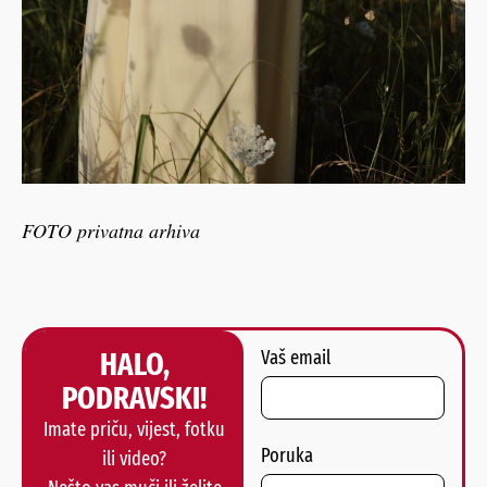
FOTO privatna arhiva
HALO,
Vaš email
PODRAVSKI!
Imate priču, vijest, fotku
Poruka
ili video?