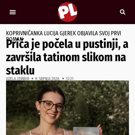
KOPRIVNIČANKA LUCIJA GJEREK OBJAVILA SVOJ PRVI
ROMAN
Priča je počela u pustinji, a
završila tatinom slikom na
staklu
ADELA ZEMBER
9. SRPNJA 2026.
12:21