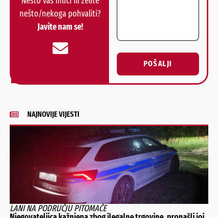
Nešto vas muči ili želite
nešto/nekoga pohvaliti?
Javite nam se!
POŠALJI
Alternative:
NAJNOVIJE VIJESTI
LANI NA PODRUČJU PITOMAČE
Njegovateljica kažnjena zbog ilegalne trgovine, pronašli joj