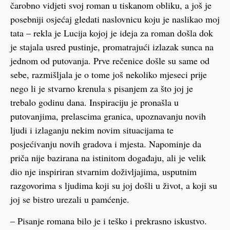
čarobno vidjeti svoj roman u tiskanom obliku, a još je
posebniji osjećaj gledati naslovnicu koju je naslikao moj
tata – rekla je Lucija kojoj je ideja za roman došla dok
je stajala usred pustinje, promatrajući izlazak sunca na
jednom od putovanja. Prve rečenice došle su same od
sebe, razmišljala je o tome još nekoliko mjeseci prije
nego li je stvarno krenula s pisanjem za što joj je
trebalo godinu dana. Inspiraciju je pronašla u
putovanjima, prelascima granica, upoznavanju novih
ljudi i izlaganju nekim novim situacijama te
posjećivanju novih gradova i mjesta. Napominje da
priča nije bazirana na istinitom događaju, ali je velik
dio nje inspiriran stvarnim doživljajima, usputnim
razgovorima s ljudima koji su joj došli u život, a koji su
joj se bistro urezali u pamćenje.
– Pisanje romana bilo je i teško i prekrasno iskustvo.