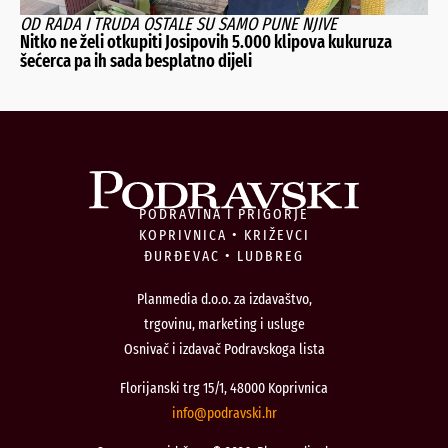
OD RADA I TRUDA OSTALE SU SAMO PUNE NJIVE
Nitko ne želi otkupiti Josipovih 5.000 klipova kukuruza
šećerca pa ih sada besplatno dijeli
PODRAVINA I PRIGORJE
KOPRIVNICA • KRIŽEVCI
ĐURĐEVAC • LUDBREG
Planmedia d.o.o. za izdavaštvo,
trgovinu, marketing i usluge
Osnivač i izdavač Podravskoga lista
Florijanski trg 15/1, 48000 Koprivnica
@ofni
rh.iksvardop