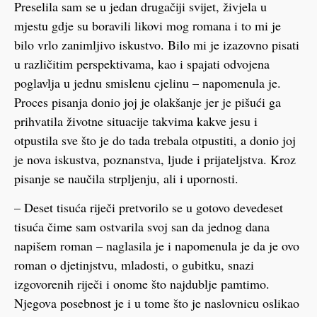
Preselila sam se u jedan drugačiji svijet, živjela u
mjestu gdje su boravili likovi mog romana i to mi je
bilo vrlo zanimljivo iskustvo. Bilo mi je izazovno pisati
u različitim perspektivama, kao i spajati odvojena
poglavlja u jednu smislenu cjelinu – napomenula je.
Proces pisanja donio joj je olakšanje jer je pišući ga
prihvatila životne situacije takvima kakve jesu i
otpustila sve što je do tada trebala otpustiti, a donio joj
je nova iskustva, poznanstva, ljude i prijateljstva. Kroz
pisanje se naučila strpljenju, ali i upornosti.
– Deset tisuća riječi pretvorilo se u gotovo devedeset
tisuća čime sam ostvarila svoj san da jednog dana
napišem roman – naglasila je i napomenula je da je ovo
roman o djetinjstvu, mladosti, o gubitku, snazi
izgovorenih riječi i onome što najdublje pamtimo.
Njegova posebnost je i u tome što je naslovnicu oslikao