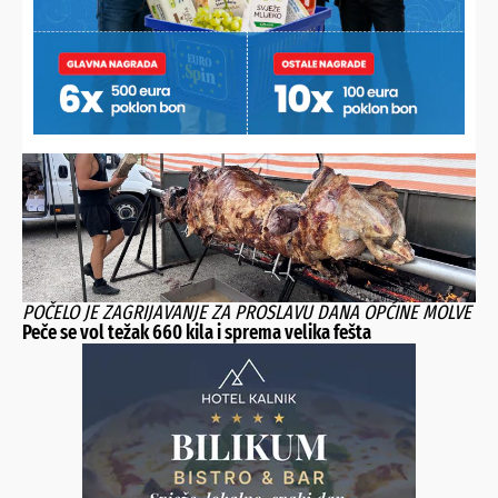
MILAN SE BORI DA PODIGNE MALIŠANE NA NOGE
Oca desetero djece nedaće natjerale da odustane od
poljoprivrede, ne traži pomoć nego posao kako bi prehranio
svoju veliku obitelj
POČELO JE ZAGRIJAVANJE ZA PROSLAVU DANA OPĆINE MOLVE
Peče se vol težak 660 kila i sprema velika fešta