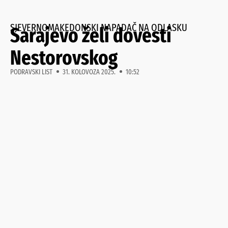
SJEVERNOMAKEDONSKI NAPADAČ NA ODLASKU
Sarajevo želi dovesti
Nestorovskog
PODRAVSKI LIST
31. KOLOVOZA 2025.
10:52