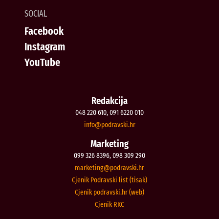
SOCIAL
Facebook
Instagram
YouTube
Redakcija
048 220 610, 091 6220 010
@ofni
rh.iksvardop
Marketing
099 326 8396, 098 309 290
@gnitekram
rh.iksvardop
Cjenik Podravski list (tisak)
Cjenik podravski.hr (web)
Cjenik RKC