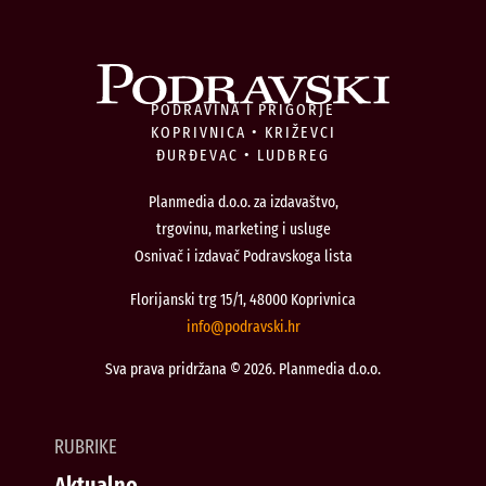
PODRAVINA I PRIGORJE
KOPRIVNICA • KRIŽEVCI
ĐURĐEVAC • LUDBREG
Planmedia d.o.o. za izdavaštvo,
trgovinu, marketing i usluge
Osnivač i izdavač Podravskoga lista
Florijanski trg 15/1, 48000 Koprivnica
@ofni
rh.iksvardop
Sva prava pridržana © 2026. Planmedia d.o.o.
RUBRIKE
Aktualno