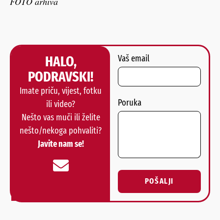
FOTO arhiva
HALO,
Vaš email
PODRAVSKI!
Imate priču, vijest, fotku
Poruka
ili video?
Nešto vas muči ili želite
nešto/nekoga pohvaliti?
Javite nam se!
POŠALJI
Alternative: