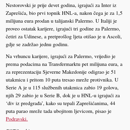
Nestorovski je prije devet godina, igrajući za Inter iz
Zaprešića, bio prvi topnik HNL-a, nakon čega je za 1,5
milijuna eura prodan u talijanski Palermo. U Italiji je
proveo ostatak karijere, igrajući tri godine za Palermo,
četiri za Udinese, a pretprošlog ljeta otišao je u Ascoli,
gdje se zadržao jednu godinu.
Na vrhuncu karijere, igrajući za Palermo, vrijedio je
prema podacima na Transfermarktu pet milijuna eura, a
za reprezentaciju Sjeverne Makedonije odigrao je 51
utakmicu i pritom 10 puta tresao mreže protivnika. U
Serie A je u 115 službenih utakmica zabio 19 golova,
njih 29 zabio je u Serie B, dok je u HNL-u igrajući za
‘div iz predgrađa’, kako su tepali Zaprešićanima, 44
puta parao mreže tada ubojitom ljevicom, pisao je
Podravski.