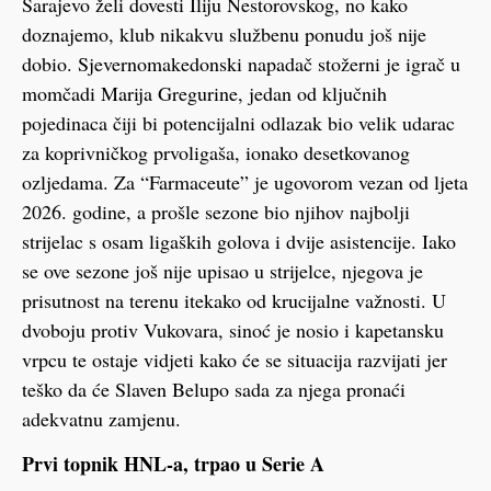
Sarajevo želi dovesti Iliju Nestorovskog, no kako
doznajemo, klub nikakvu službenu ponudu još nije
dobio. Sjevernomakedonski napadač stožerni je igrač u
momčadi Marija Gregurine, jedan od ključnih
pojedinaca čiji bi potencijalni odlazak bio velik udarac
za koprivničkog prvoligaša, ionako desetkovanog
ozljedama. Za “Farmaceute” je ugovorom vezan od ljeta
2026. godine, a prošle sezone bio njihov najbolji
strijelac s osam ligaških golova i dvije asistencije. Iako
se ove sezone još nije upisao u strijelce, njegova je
prisutnost na terenu itekako od krucijalne važnosti. U
dvoboju protiv Vukovara, sinoć je nosio i kapetansku
vrpcu te ostaje vidjeti kako će se situacija razvijati jer
teško da će Slaven Belupo sada za njega pronaći
adekvatnu zamjenu.
Prvi topnik HNL-a, trpao u Serie A