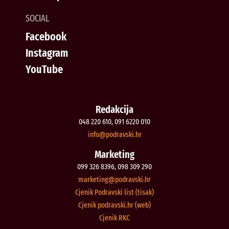
SOCIAL
Facebook
Instagram
YouTube
Redakcija
048 220 610, 091 6220 010
@ofni
rh.iksvardop
Marketing
099 326 8396, 098 309 290
@gnitekram
rh.iksvardop
Cjenik Podravski list (tisak)
Cjenik podravski.hr (web)
Cjenik RKC