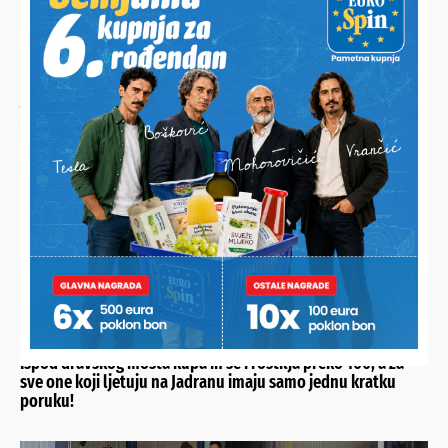
JESTE LI ZNALI?
Ana desetljećima priprema najbolju zimnicu, a sada je
otkrila svoj jednostavni recept i iznenadila brojne domaćice
NOVO OMILJENO OKUPLJALIŠTE
Ispod dravskog mosta kupa ih se i roštilja preko 100, a za
sve one koji ljetuju na Jadranu imaju samo jednu kratku
poruku!