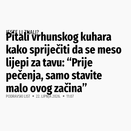
JESTE LI ZNALI?
Pitali vrhunskog kuhara
kako spriječiti da se meso
lijepi za tavu: “Prije
pečenja, samo stavite
malo ovog začina”
PODRAVSKI LIST
22. LIPNJA 2026.
11:07