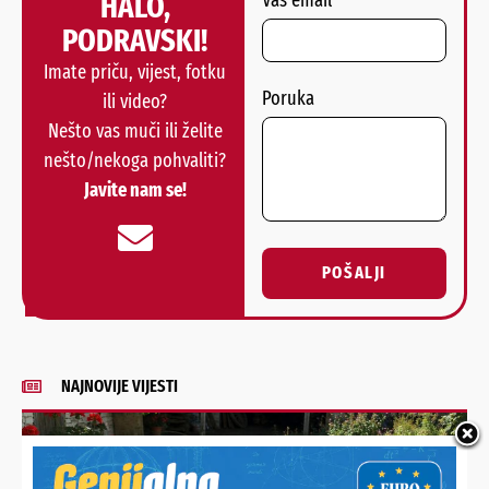
HALO,
PODRAVSKI!
Imate priču, vijest, fotku
Poruka
ili video?
Nešto vas muči ili želite
nešto/nekoga pohvaliti?
Javite nam se!
POŠALJI
Alternative:
NAJNOVIJE VIJESTI