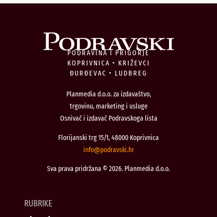
PODRAVINA I PRIGORJE
KOPRIVNICA • KRIŽEVCI
ĐURĐEVAC • LUDBREG
Planmedia d.o.o. za izdavaštvo,
trgovinu, marketing i usluge
Osnivač i izdavač Podravskoga lista
Florijanski trg 15/1, 48000 Koprivnica
@ofni
rh.iksvardop
Sva prava pridržana © 2026. Planmedia d.o.o.
RUBRIKE