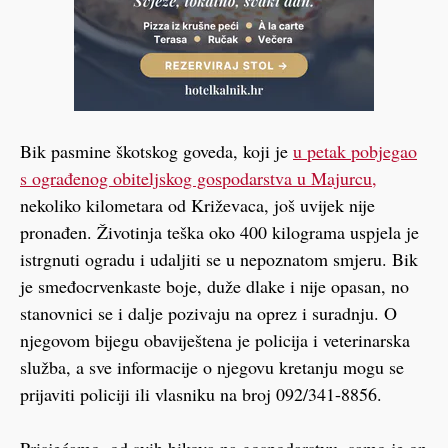
Bik pasmine škotskog goveda, koji je
u petak pobjegao
s ograđenog obiteljskog gospodarstva u Majurcu,
nekoliko kilometara od Križevaca, još uvijek nije
pronađen. Životinja teška oko 400 kilograma uspjela je
istrgnuti ogradu i udaljiti se u nepoznatom smjeru. Bik
je smeđocrvenkaste boje, duže dlake i nije opasan, no
stanovnici se i dalje pozivaju na oprez i suradnju. O
njegovom bijegu obaviještena je policija i veterinarska
služba, a sve informacije o njegovu kretanju mogu se
prijaviti policiji ili vlasniku na broj 092/341-8856.
Prisjećamo, od svih bikova na gospodarstvu, samo je on