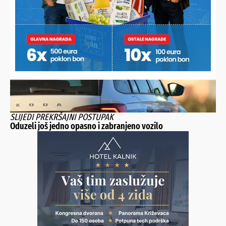
Vozio auto s vidljivim preinakama, tehnički otkrio dva
opasna i niz većih nedostataka
SLIJEDI PREKRŠAJNI POSTUPAK
Oduzeli još jedno opasno i zabranjeno vozilo