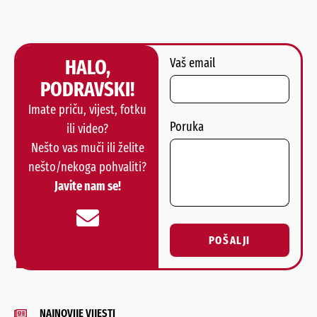
HALO,
Vaš email
PODRAVSKI!
Imate priču, vijest, fotku
Poruka
ili video?
Nešto vas muči ili želite
nešto/nekoga pohvaliti?
Javite nam se!
POŠALJI
Alternative:
NAJNOVIJE VIJESTI