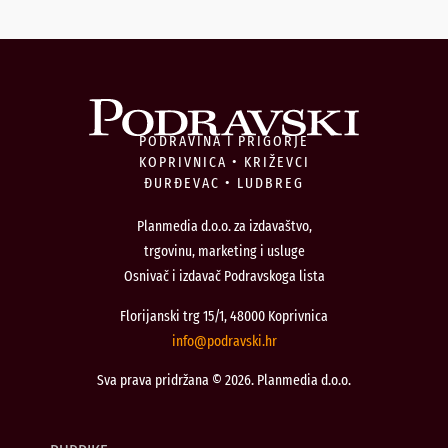
PODRAVINA I PRIGORJE
KOPRIVNICA • KRIŽEVCI
ĐURĐEVAC • LUDBREG
Planmedia d.o.o. za izdavaštvo,
trgovinu, marketing i usluge
Osnivač i izdavač Podravskoga lista
Florijanski trg 15/1, 48000 Koprivnica
@ofni
rh.iksvardop
Sva prava pridržana © 2026. Planmedia d.o.o.