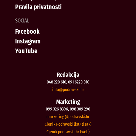
Pravila privatnosti
SOCIAL
Facebook
Instagram
YouTube
Redakcija
048 220 610, 091 6220 010
@ofni
rh.iksvardop
Marketing
099 326 8396, 098 309 290
@gnitekram
rh.iksvardop
Cjenik Podravski list (tisak)
Cjenik podravski.hr (web)