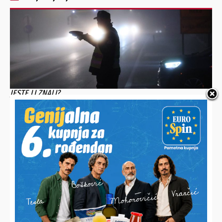
JESTE LI ZNALI?
Vulkanizer upozorava: “Primjetite li ovo na gumama, ne
krećite s njima na put”
ISKLJUČEN JE IZ PROMETA