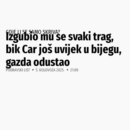
GDJE LI SE SAMO SKRIVA?
Izgubio mu se svaki trag,
bik Car još uvijek u bijegu,
gazda odustao
PODRAVSKI LIST
5. KOLOVOZA 2025.
21:00